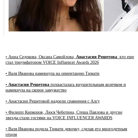
• Анна Седокова, Оксана Самойлова,
Анастасия Решетова
: кто еще
стал триумфатором VOICE Influencer Awards 2026
• Валя Иванова намекнула на ориентацию Тимати
•
Анастасия Решетова
похвасталась внушительным колечком и
намекнула на скорое замужество
• Анастасии Решетовой надоели сравнения с Алсу
• Филипп Киркоров, Люся Чеботина, Стеша Павлова и другие
звезды стали гостями на VOICE INFLUENCER AWARDS
• Валя Иванова родила Тимати девочку, сделав его многодетным
отцом