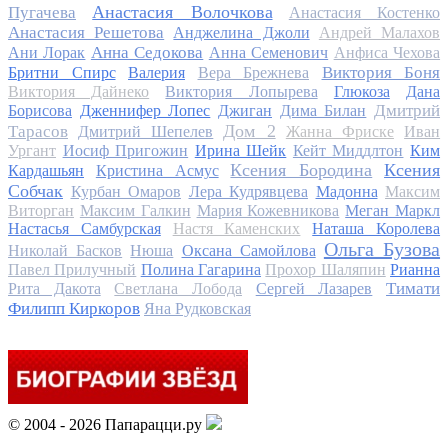
Анастасия Волочкова
Пугачева
Анастасия Костенко
Анастасия Решетова
Анджелина Джоли
Андрей Малахов
Анна Седокова
Ани Лорак
Анна Семенович
Анфиса Чехова
Виктория Боня
Бритни Спирс
Валерия
Вера Брежнева
Виктория Дайнеко
Виктория Лопырева
Глюкоза
Дана
Дмитрий
Борисова
Дженнифер Лопес
Джиган
Дима Билан
Дом 2
Тарасов
Дмитрий Шепелев
Жанна Фриске
Иван
Ургант
Иосиф Пригожин
Ирина Шейк
Кейт Миддлтон
Ким
Ксения Бородина
Ксения
Кардашьян
Кристина Асмус
Собчак
Курбан Омаров
Лера Кудрявцева
Мадонна
Максим
Виторган
Максим Галкин
Мария Кожевникова
Меган Маркл
Настасья Самбурская
Настя Каменских
Наташа Королева
Ольга Бузова
Николай Басков
Нюша
Оксана Самойлова
Павел Прилучный
Полина Гагарина
Прохор Шаляпин
Рианна
Тимати
Рита Дакота
Светлана Лобода
Сергей Лазарев
Филипп Киркоров
Яна Рудковская
© 2004 - 2026 Папарацци.ру