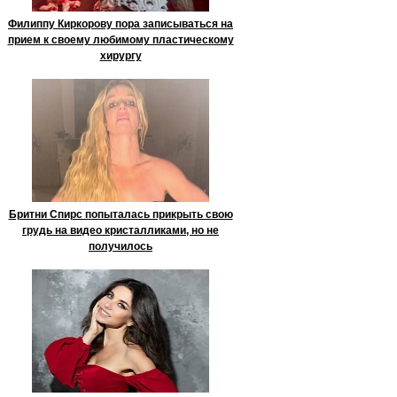
Филиппу Киркорову пора записываться на
прием к своему любимому пластическому
хирургу
Бритни Спирс попыталась прикрыть свою
грудь на видео кристалликами, но не
получилось