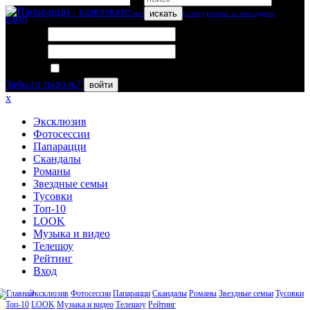
искать
вход
Логин:
Пароль:
Запомнить меня
Забыли пароль?
войти
x
Эксклюзив
Фотосессии
Папарацци
Скандалы
Романы
Звездные семьи
Тусовки
Топ-10
LOOK
Музыка и видео
Телешоу
Рейтинг
Вход
Эксклюзив
Фотосессии
Папарацци
Скандалы
Романы
Звездные семьи
Тусовки
Топ-10
LOOK
Музыка и видео
Телешоу
Рейтинг