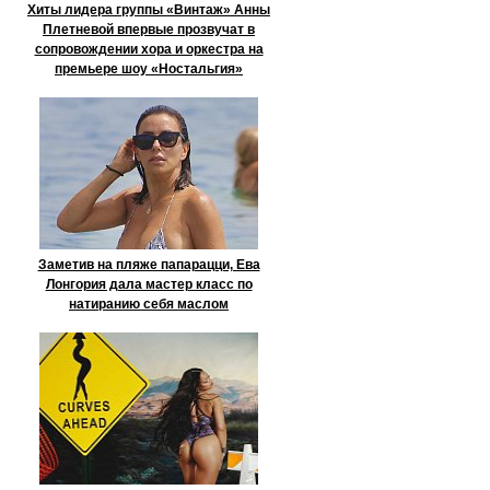
Хиты лидера группы «Винтаж» Анны
Плетневой впервые прозвучат в
сопровождении хора и оркестра на
премьере шоу «Ностальгия»
Заметив на пляже папарацци, Ева
Лонгория дала мастер класс по
натиранию себя маслом