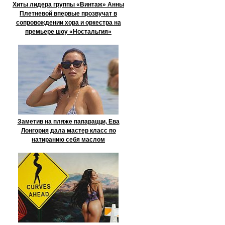
Хиты лидера группы «Винтаж» Анны
Плетневой впервые прозвучат в
сопровождении хора и оркестра на
премьере шоу «Ностальгия»
Заметив на пляже папарацци, Ева
Лонгория дала мастер класс по
натиранию себя маслом