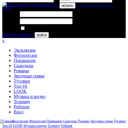
искать
вход
Логин:
Пароль:
Запомнить меня
Забыли пароль?
войти
x
Эксклюзив
Фотосессии
Папарацци
Скандалы
Романы
Звездные семьи
Тусовки
Топ-10
LOOK
Музыка и видео
Телешоу
Рейтинг
Вход
Эксклюзив
Фотосессии
Папарацци
Скандалы
Романы
Звездные семьи
Тусовки
Топ-10
LOOK
Музыка и видео
Телешоу
Рейтинг