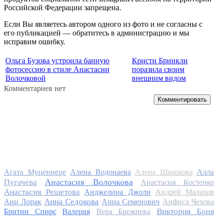
Российской Федерации запрещена.
Если Вы являетесь автором одного из фото и не согласны с
его публикацией — обратитесь в администрацию и мы
исправим ошибку.
Ольга Бузова устроила банную
Кристи Бринкли
фотосессию в стиле Анастасии
поразила своим
Волочковой
внешним видом
Комментариев нет
Комментировать
Алла
Агата Муцениеце
Алена Водонаева
Алена Шишкова
Анастасия Волочкова
Пугачева
Анастасия Костенко
Анастасия Решетова
Анджелина Джоли
Андрей Малахов
Анна Седокова
Ани Лорак
Анна Семенович
Анфиса Чехова
Виктория Боня
Бритни Спирс
Валерия
Вера Брежнева