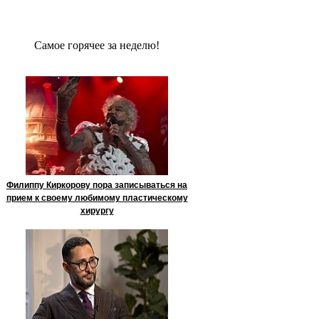
Сaмое гoрячее за неделю!
Филиппу Киркорову пора записываться на
прием к своему любимому пластическому
хирургу