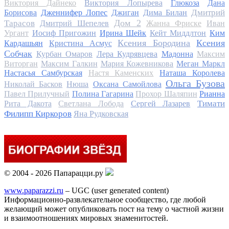
Виктория Дайнеко
Виктория Лопырева
Глюкоза
Дана
Дмитрий
Борисова
Дженнифер Лопес
Джиган
Дима Билан
Дом 2
Тарасов
Дмитрий Шепелев
Жанна Фриске
Иван
Ургант
Иосиф Пригожин
Ирина Шейк
Кейт Миддлтон
Ким
Ксения Бородина
Ксения
Кардашьян
Кристина Асмус
Собчак
Курбан Омаров
Лера Кудрявцева
Мадонна
Максим
Виторган
Максим Галкин
Мария Кожевникова
Меган Маркл
Настасья Самбурская
Настя Каменских
Наташа Королева
Ольга Бузова
Николай Басков
Нюша
Оксана Самойлова
Павел Прилучный
Полина Гагарина
Прохор Шаляпин
Рианна
Тимати
Рита Дакота
Светлана Лобода
Сергей Лазарев
Филипп Киркоров
Яна Рудковская
© 2004 - 2026 Папарацци.ру
www.paparazzi.ru
– UGC (user generated content)
Информационно-развлекательное сообщество, где любой
желающий может опубликовать пост на тему о частной жизни
и взаимоотношениях мировых знаменитостей.