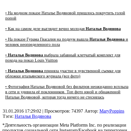
• На модном показе Наталье Водяновой пришлось покрутить голой
попой
• Как на самом деле выглядит вечно молодая
Наталья Водянова
• На показе Гурама Гвасалия на подиум вышла
Наталья Водянова
и
человек неопределенного пола
•
Наталья Водянова
выбрала забавный клетчатый комплект для
похода на показ Louis Vuitton
•
Наталья Водянова
приняла участие в чувственной съемке для
обложки итальянского журнала (все фото)
• Фотография Натальи Водяновой без фильтров неожиданно всплыла
в сети и удивила её поклонников. Топ фото юной и обнаженной
Натальи Водяновой, которая тогда ничего не стеснялась
31.01.2016 17:29:02
| Просмотров: 74397
Автор:
MaryPoppins
Тэги:
Наталья Водянова
*Деятельность организации Meta Platforms Inc. по реализации
продуктов социальной сети Instagram/Facebook на территории