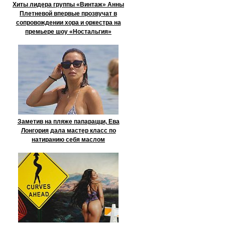
Хиты лидера группы «Винтаж» Анны
Плетневой впервые прозвучат в
сопровождении хора и оркестра на
премьере шоу «Ностальгия»
Заметив на пляже папарацци, Ева
Лонгория дала мастер класс по
натиранию себя маслом