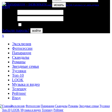
искать
вход
Логин:
Пароль:
Запомнить меня
Забыли пароль?
войти
x
Эксклюзив
Фотосессии
Папарацци
Скандалы
Романы
Звездные семьи
Тусовки
Топ-10
LOOK
Музыка и видео
Телешоу
Рейтинг
Вход
Эксклюзив
Фотосессии
Папарацци
Скандалы
Романы
Звездные семьи
Тусовки
Топ-10
LOOK
Музыка и видео
Телешоу
Рейтинг