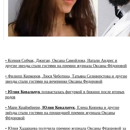
• Ксения Собчак, Джиган, Оксана Самойлова, Натали Андрес и
другие звезды стали гостями на премии журнала Оксаны Фёдоровой
• Филипп Киркоров, Люся Чеботина, Татьяна Селиверстова и другие
звезды стали гостями на вечеринке Оксаны Федоровой
•
Юлия Ковальчук
похвасталась фигуркой в бикини после вторых
родов
• Мари Краймбрери,
Юлия Ковальчук
, Елена Князева и другие
звёзды стали гостями на прошедшей премии журнала Оксаны
Фёдоровой
• Юлия Хадарцева получила премию журнала Оксаны Фёдоровой за