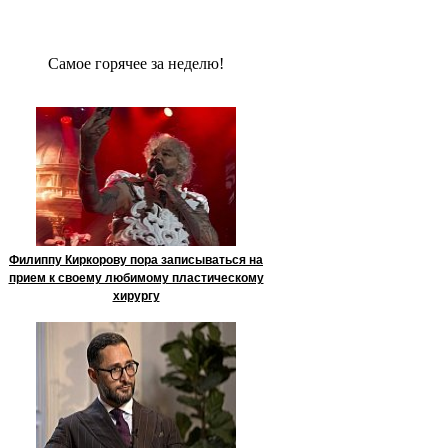
Сaмое гoрячее за неделю!
Филиппу Киркорову пора записываться на
прием к своему любимому пластическому
хирургу