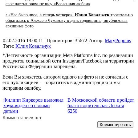
свое расстановочное шоу «Вселенная любви»
• «Нас было двое, а теперь четверо»:
Юлия Ковальчук
трогательно
обратилась к Алексею Чумакову в день годовщины, опубликовав
архивные фото
02.02.2016 19:00:11
| Просмотров: 35672
Автор:
MaryPoppins
Тэги:
Юлия Ковальчук
*Деятельность организации Meta Platforms Inc. по реализации
продуктов социальной сети Instagram/Facebook на территории
Российской Федерации запрещена.
Если Вы являетесь автором одного из фото и не согласны с
его публикацией — обратитесь в администрацию и мы
исправим ошибку.
Филипп Киркоров выложил
В Московской области пройдет
хоум-видео со своими
благотворительная Лыжня
детьми
6250
Комментариев нет
Комментировать