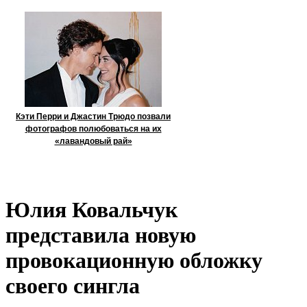
Кэти Перри и Джастин Трюдо позвали
фотографов полюбоваться на их
«лавандовый рай»
Юлия Ковальчук
представила новую
провокационную обложку
своего сингла