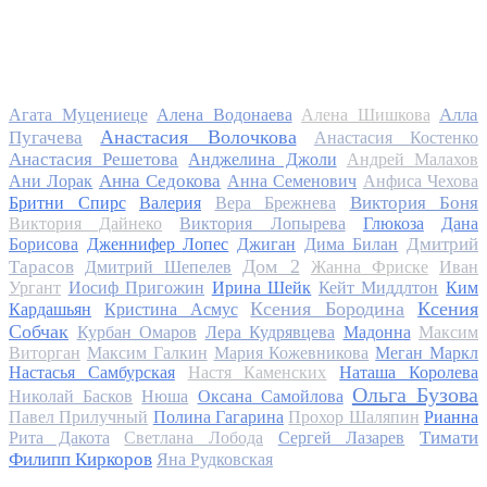
Алла
Агата Муцениеце
Алена Водонаева
Алена Шишкова
Анастасия Волочкова
Пугачева
Анастасия Костенко
Анастасия Решетова
Анджелина Джоли
Андрей Малахов
Анна Седокова
Ани Лорак
Анна Семенович
Анфиса Чехова
Виктория Боня
Бритни Спирс
Валерия
Вера Брежнева
Виктория Дайнеко
Виктория Лопырева
Глюкоза
Дана
Дмитрий
Борисова
Дженнифер Лопес
Джиган
Дима Билан
Дом 2
Тарасов
Дмитрий Шепелев
Жанна Фриске
Иван
Ургант
Иосиф Пригожин
Ирина Шейк
Кейт Миддлтон
Ким
Ксения Бородина
Ксения
Кардашьян
Кристина Асмус
Собчак
Курбан Омаров
Лера Кудрявцева
Мадонна
Максим
Виторган
Максим Галкин
Мария Кожевникова
Меган Маркл
Настасья Самбурская
Настя Каменских
Наташа Королева
Ольга Бузова
Николай Басков
Нюша
Оксана Самойлова
Павел Прилучный
Полина Гагарина
Прохор Шаляпин
Рианна
Тимати
Рита Дакота
Светлана Лобода
Сергей Лазарев
Филипп Киркоров
Яна Рудковская