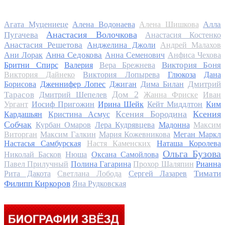
Алла
Агата Муцениеце
Алена Водонаева
Алена Шишкова
Анастасия Волочкова
Пугачева
Анастасия Костенко
Анастасия Решетова
Анджелина Джоли
Андрей Малахов
Анна Седокова
Ани Лорак
Анна Семенович
Анфиса Чехова
Виктория Боня
Бритни Спирс
Валерия
Вера Брежнева
Виктория Дайнеко
Виктория Лопырева
Глюкоза
Дана
Дмитрий
Борисова
Дженнифер Лопес
Джиган
Дима Билан
Дом 2
Тарасов
Дмитрий Шепелев
Жанна Фриске
Иван
Ургант
Иосиф Пригожин
Ирина Шейк
Кейт Миддлтон
Ким
Ксения Бородина
Ксения
Кардашьян
Кристина Асмус
Собчак
Курбан Омаров
Лера Кудрявцева
Мадонна
Максим
Виторган
Максим Галкин
Мария Кожевникова
Меган Маркл
Настасья Самбурская
Настя Каменских
Наташа Королева
Ольга Бузова
Николай Басков
Нюша
Оксана Самойлова
Павел Прилучный
Полина Гагарина
Прохор Шаляпин
Рианна
Тимати
Рита Дакота
Светлана Лобода
Сергей Лазарев
Филипп Киркоров
Яна Рудковская