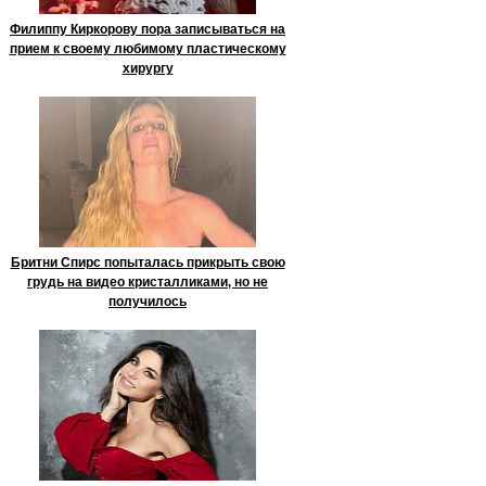
Филиппу Киркорову пора записываться на
прием к своему любимому пластическому
хирургу
Бритни Спирс попыталась прикрыть свою
грудь на видео кристалликами, но не
получилось