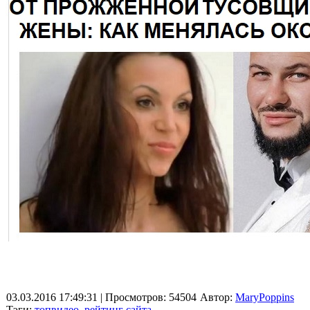
03.03.2016 17:49:31
| Просмотров: 54504
Автор:
MaryPoppins
Тэги:
топвидео
,
рейтинг сайта