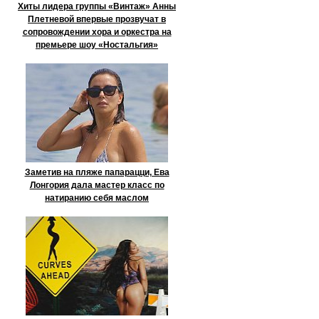
Хиты лидера группы «Винтаж» Анны
Плетневой впервые прозвучат в
сопровождении хора и оркестра на
премьере шоу «Ностальгия»
Заметив на пляже папарацци, Ева
Лонгория дала мастер класс по
натиранию себя маслом