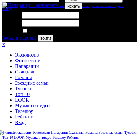
искать
вход
Логин:
Пароль:
Запомнить меня
Забыли пароль?
войти
x
Эксклюзив
Фотосессии
Папарацци
Скандалы
Романы
Звездные семьи
Тусовки
Топ-10
LOOK
Музыка и видео
Телешоу
Рейтинг
Вход
Эксклюзив
Фотосессии
Папарацци
Скандалы
Романы
Звездные семьи
Тусовки
Топ-10
LOOK
Музыка и видео
Телешоу
Рейтинг