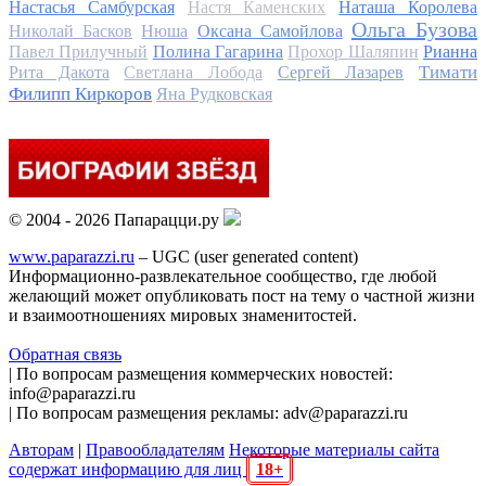
Настасья Самбурская
Настя Каменских
Наташа Королева
Ольга Бузова
Николай Басков
Нюша
Оксана Самойлова
Павел Прилучный
Полина Гагарина
Прохор Шаляпин
Рианна
Тимати
Рита Дакота
Светлана Лобода
Сергей Лазарев
Филипп Киркоров
Яна Рудковская
© 2004 - 2026 Папарацци.ру
www.paparazzi.ru
– UGC (user generated content)
Информационно-развлекательное сообщество, где любой
желающий может опубликовать пост на тему о частной жизни
и взаимоотношениях мировых знаменитостей.
Обратная связь
| По вопросам размещения коммерческих новостей:
info@paparazzi.ru
| По вопросам размещения рекламы: adv@paparazzi.ru
Авторам
|
Правообладателям
Некоторые материалы сайта
содержат информацию для лиц
18+