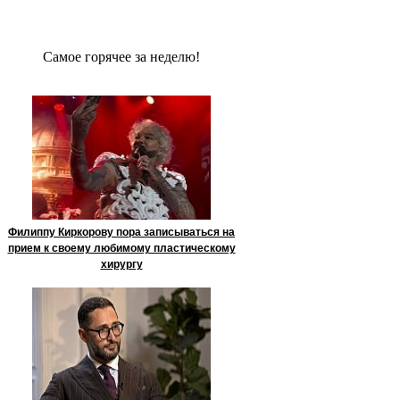
Сaмое гoрячее за неделю!
Филиппу Киркорову пора записываться на
прием к своему любимому пластическому
хирургу