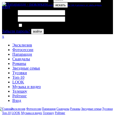
искать
вход
Логин:
Пароль:
Запомнить меня
Забыли пароль?
войти
x
Эксклюзив
Фотосессии
Папарацци
Скандалы
Романы
Звездные семьи
Тусовки
Топ-10
LOOK
Музыка и видео
Телешоу
Рейтинг
Вход
Эксклюзив
Фотосессии
Папарацци
Скандалы
Романы
Звездные семьи
Тусовки
Топ-10
LOOK
Музыка и видео
Телешоу
Рейтинг