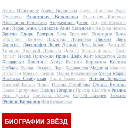
Алла
Агата Муцениеце
Алена Водонаева
Алена Шишкова
Анастасия Волочкова
Пугачева
Анастасия Костенко
Анастасия Решетова
Анджелина Джоли
Андрей Малахов
Анна Седокова
Ани Лорак
Анна Семенович
Анфиса Чехова
Виктория Боня
Бритни Спирс
Валерия
Вера Брежнева
Виктория Дайнеко
Виктория Лопырева
Глюкоза
Дана
Дмитрий
Борисова
Дженнифер Лопес
Джиган
Дима Билан
Дом 2
Тарасов
Дмитрий Шепелев
Жанна Фриске
Иван
Ургант
Иосиф Пригожин
Ирина Шейк
Кейт Миддлтон
Ким
Ксения Бородина
Ксения
Кардашьян
Кристина Асмус
Собчак
Курбан Омаров
Лера Кудрявцева
Мадонна
Максим
Виторган
Максим Галкин
Мария Кожевникова
Меган Маркл
Настасья Самбурская
Настя Каменских
Наташа Королева
Ольга Бузова
Николай Басков
Нюша
Оксана Самойлова
Павел Прилучный
Полина Гагарина
Прохор Шаляпин
Рианна
Тимати
Рита Дакота
Светлана Лобода
Сергей Лазарев
Филипп Киркоров
Яна Рудковская