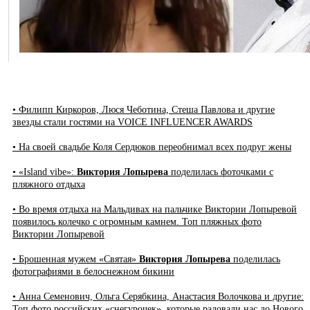
• Филипп Киркоров, Люся Чеботина, Стеша Павлова и другие
звезды стали гостями на VOICE INFLUENCER AWARDS
• На своей свадьбе Коля Сердюков переобнимал всех подруг жены
• «Island vibe»:
Виктория Лопырева
поделилась фоточками с
пляжного отдыха
• Во время отдыха на Мальдивах на пальчике Виктории Лопыревой
появилось колечко с огромным камнем. Топ пляжных фото
Виктории Лопыревой
• Брошенная мужем «Святая»
Виктория Лопырева
поделилась
фотографиями в белоснежном бикини
• Анна Семенович, Ольга Серябкина, Анастасия Волочкова и другие:
Топ фото российских «снегурочек», которые радовали нас до Нового