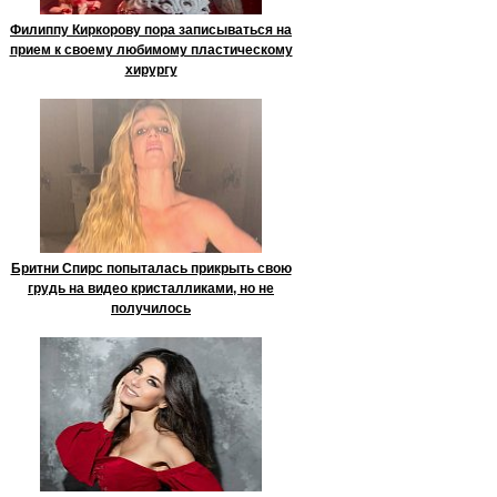
Филиппу Киркорову пора записываться на
прием к своему любимому пластическому
хирургу
Бритни Спирс попыталась прикрыть свою
грудь на видео кристалликами, но не
получилось