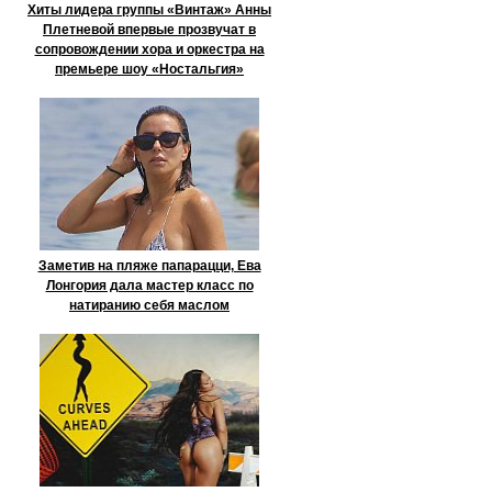
Хиты лидера группы «Винтаж» Анны
Плетневой впервые прозвучат в
сопровождении хора и оркестра на
премьере шоу «Ностальгия»
Заметив на пляже папарацци, Ева
Лонгория дала мастер класс по
натиранию себя маслом