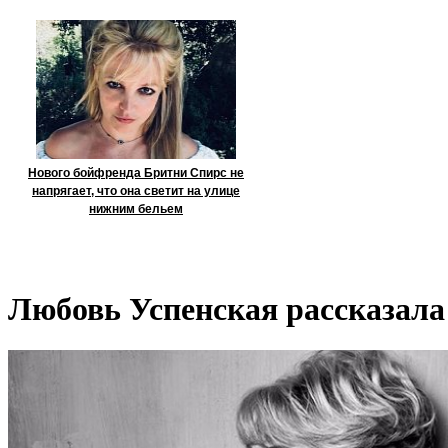
Нового бойфренда Бритни Спирс не
напрягает, что она светит на улице
нижним бельем
Любовь Успенская рассказала