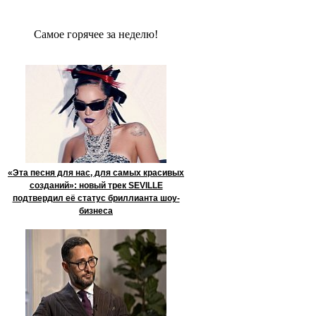
Сaмое гoрячее за неделю!
«Эта песня для нас, для самых красивых
созданий»: новый трек SEVILLE
подтвердил её статус бриллианта шоу-
бизнеса