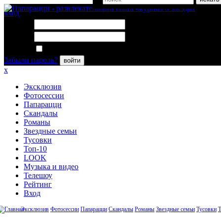
вход
Логин:
Пароль:
Запомнить меня
Забыли пароль?
войти
x
Эксклюзив
Фотосессии
Папарацци
Скандалы
Романы
Звездные семьи
Тусовки
Топ-10
LOOK
Музыка и видео
Телешоу
Рейтинг
Вход
Эксклюзив
Фотосессии
Папарацци
Скандалы
Романы
Звездные семьи
Тусовки
Т