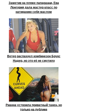
Заметив на пляже папарацци, Ева
Лонгория дала мастер класс по
натиранию себя маслом
Ветер распахнул комбинезон Брукс
Надер, но это её не смутило
Рианна устроила приватный танец, но
только на публике