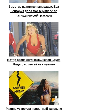
Заметив на пляже папарацци, Ева
Лонгория дала мастер класс по
натиранию себя маслом
Ветер распахнул комбинезон Брукс
Надер, но это её не смутило
Рианна устроила приватный танец, но