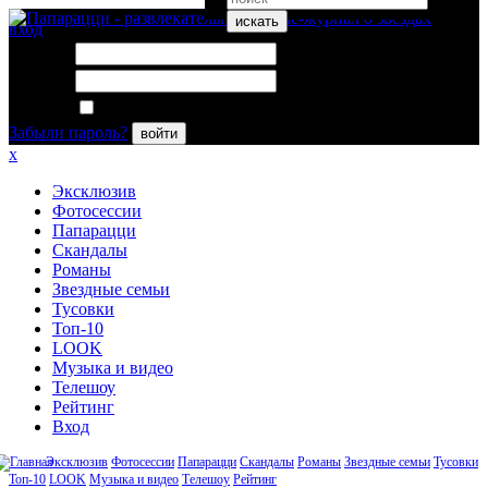
искать
вход
Логин:
Пароль:
Запомнить меня
Забыли пароль?
войти
x
Эксклюзив
Фотосессии
Папарацци
Скандалы
Романы
Звездные семьи
Тусовки
Топ-10
LOOK
Музыка и видео
Телешоу
Рейтинг
Вход
Эксклюзив
Фотосессии
Папарацци
Скандалы
Романы
Звездные семьи
Тусовки
Топ-10
LOOK
Музыка и видео
Телешоу
Рейтинг