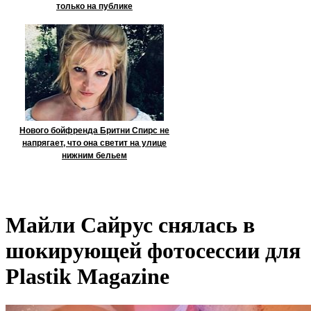
только на публике
Нового бойфренда Бритни Спирс не
напрягает, что она светит на улице
нижним бельем
Майли Сайрус снялась в
шокирующей фотосессии для
Plastik Magazine