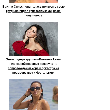
Бритни Спирс попыталась прикрыть свою
грудь на видео кристалликами, но не
получилось
Хиты лидера группы «Винтаж» Анны
Плетневой впервые прозвучат в
сопровождении хора и оркестра на
премьере шоу «Ностальгия»