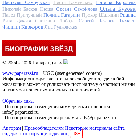
Настасья Самбурская
Настя Каменских
Наташа Королева
Ольга Бузова
Николай Басков
Нюша
Оксана Самойлова
Павел Прилучный
Полина Гагарина
Прохор Шаляпин
Рианна
Тимати
Рита Дакота
Светлана Лобода
Сергей Лазарев
Филипп Киркоров
Яна Рудковская
© 2004 - 2026 Папарацци.ру
www.paparazzi.ru
– UGC (user generated content)
Информационно-развлекательное сообщество, где любой
желающий может опубликовать пост на тему о частной жизни
и взаимоотношениях мировых знаменитостей.
Обратная связь
| По вопросам размещения коммерческих новостей:
info@paparazzi.ru
| По вопросам размещения рекламы: adv@paparazzi.ru
Авторам
|
Правообладателям
Некоторые материалы сайта
содержат информацию для лиц
18+