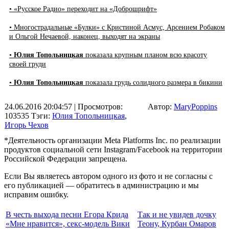
• «Русское Радио» переходит на «Доброшрифт»
• Многострадальные «Булки» с Кристиной Асмус, Арсением Робаком
и Ольгой Нечаевой, наконец, выходят на экраны
•
Юлия Топольницкая
показала крупным планом всю красоту
своей груди
•
Юлия Топольницкая
показала грудь солидного размера в бикини
24.06.2016 20:04:57
| Просмотров:
Автор:
MaryPoppins
103535
Тэги:
Юлия Топольницкая
,
Игорь Чехов
*Деятельность организации Meta Platforms Inc. по реализации
продуктов социальной сети Instagram/Facebook на территории
Российской Федерации запрещена.
Если Вы являетесь автором одного из фото и не согласны с
его публикацией — обратитесь в администрацию и мы
исправим ошибку.
В честь выхода песни Егора Крида
Так и не увидев дочку
«Мне нравится», секс-модель Вики
Теону, Курбан Омаров