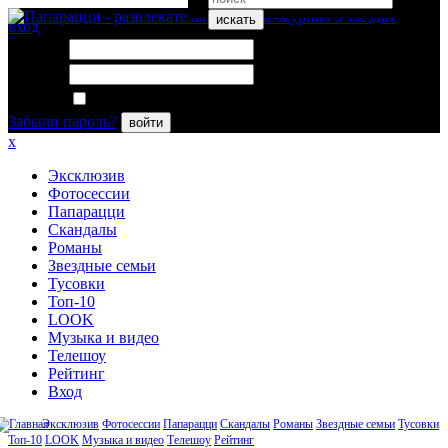
искать
вход
Логин:
Пароль:
Запомнить меня
Забыли пароль?
войти
x
Эксклюзив
Фотосессии
Папарацци
Скандалы
Романы
Звездные семьи
Тусовки
Топ-10
LOOK
Музыка и видео
Телешоу
Рейтинг
Вход
Эксклюзив
Фотосессии
Папарацци
Скандалы
Романы
Звездные семьи
Тусовки
Топ-10
LOOK
Музыка и видео
Телешоу
Рейтинг