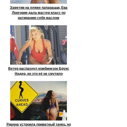
Заметив на пляже папарацци, Ева
Лонгория дала мастер класс по
натиранию себя маслом
Ветер распахнул комбинезон Брукс
Надер, но это её не смутило
Рианна устроила приватный танец, но