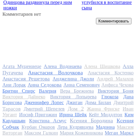
Одинцова раздвинула перед ним
углубился в воспитание
ножки
сына
Комментариев нет
Комментировать
Алла
Агата Муцениеце
Алена Водонаева
Алена Шишкова
Анастасия Волочкова
Пугачева
Анастасия Костенко
Анастасия Решетова
Анджелина Джоли
Андрей Малахов
Анна Седокова
Ани Лорак
Анна Семенович
Анфиса Чехова
Виктория Боня
Бритни Спирс
Валерия
Вера Брежнева
Виктория Дайнеко
Виктория Лопырева
Глюкоза
Дана
Дмитрий
Борисова
Дженнифер Лопес
Джиган
Дима Билан
Дом 2
Тарасов
Дмитрий Шепелев
Жанна Фриске
Иван
Ургант
Иосиф Пригожин
Ирина Шейк
Кейт Миддлтон
Ким
Ксения Бородина
Ксения
Кардашьян
Кристина Асмус
Собчак
Курбан Омаров
Лера Кудрявцева
Мадонна
Максим
Виторган
Максим Галкин
Мария Кожевникова
Меган Маркл