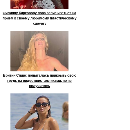
Филиппу Киркорову пора записываться на
прием к своему любимому пластическому
хирургу
Бритни Спирс попыталась прикрыть свою
грудь на видео кристалликами, но не
получилось