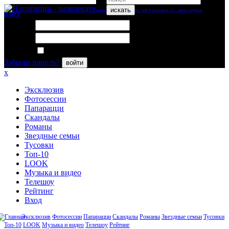
искать
вход
Логин:
Пароль:
Запомнить меня
Забыли пароль?
войти
x
Эксклюзив
Фотосессии
Папарацци
Скандалы
Романы
Звездные семьи
Тусовки
Топ-10
LOOK
Музыка и видео
Телешоу
Рейтинг
Вход
Эксклюзив
Фотосессии
Папарацци
Скандалы
Романы
Звездные семьи
Тусовки
Топ-10
LOOK
Музыка и видео
Телешоу
Рейтинг