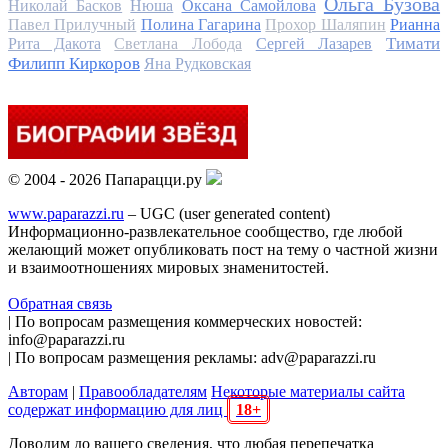
Ольга Бузова
Николай Басков
Нюша
Оксана Самойлова
Павел Прилучный
Полина Гагарина
Прохор Шаляпин
Рианна
Тимати
Рита Дакота
Светлана Лобода
Сергей Лазарев
Филипп Киркоров
Яна Рудковская
© 2004 - 2026 Папарацци.ру
www.paparazzi.ru
– UGC (user generated content)
Информационно-развлекательное сообщество, где любой
желающий может опубликовать пост на тему о частной жизни
и взаимоотношениях мировых знаменитостей.
Обратная связь
| По вопросам размещения коммерческих новостей:
info@paparazzi.ru
| По вопросам размещения рекламы: adv@paparazzi.ru
Авторам
|
Правообладателям
Некоторые материалы сайта
содержат информацию для лиц
18+
Доводим до вашего сведения, что любая перепечатка