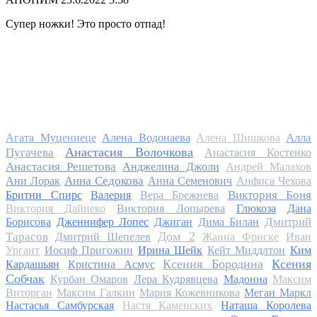
Супер ножки! Это просто отпад!
Алла
Агата Муцениеце
Алена Водонаева
Алена Шишкова
Анастасия Волочкова
Пугачева
Анастасия Костенко
Анастасия Решетова
Анджелина Джоли
Андрей Малахов
Анна Седокова
Ани Лорак
Анна Семенович
Анфиса Чехова
Виктория Боня
Бритни Спирс
Валерия
Вера Брежнева
Виктория Дайнеко
Виктория Лопырева
Глюкоза
Дана
Дмитрий
Борисова
Дженнифер Лопес
Джиган
Дима Билан
Дом 2
Тарасов
Дмитрий Шепелев
Жанна Фриске
Иван
Ургант
Иосиф Пригожин
Ирина Шейк
Кейт Миддлтон
Ким
Ксения Бородина
Ксения
Кардашьян
Кристина Асмус
Собчак
Курбан Омаров
Лера Кудрявцева
Мадонна
Максим
Виторган
Максим Галкин
Мария Кожевникова
Меган Маркл
Настасья Самбурская
Настя Каменских
Наташа Королева