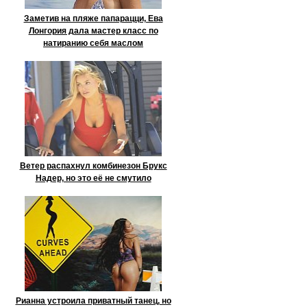
Заметив на пляже папарацци, Ева
Лонгория дала мастер класс по
натиранию себя маслом
Ветер распахнул комбинезон Брукс
Надер, но это её не смутило
Рианна устроила приватный танец, но