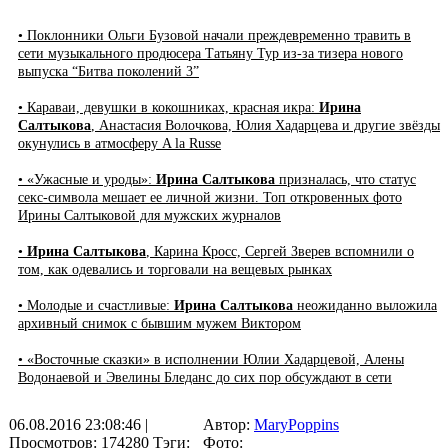
• Поклонники Ольги Бузовой начали преждевременно травить в
сети музыкального продюсера Татьяну Тур из-за тизера нового
выпуска “Битва поколений 3”
• Караваи, девушки в кокошниках, красная икра:
Ирина
Салтыкова
, Анастасия Волочкова, Юлия Хадарцева и другие звёзды
окунулись в атмосферу A la Russe
• «Ужасные и уроды»:
Ирина Салтыкова
призналась, что статус
секс-символа мешает ее личной жизни. Топ откровенных фото
Ирины Салтыковой для мужских журналов
•
Ирина Салтыкова
, Карина Кросс, Сергей Зверев вспомнили о
том, как одевались и торговали на вещевых рынках
• Молодые и счастливые:
Ирина Салтыкова
неожиданно выложила
архивный снимок с бывшим мужем Виктором
• «Восточные сказки» в исполнении Юлии Хадарцевой, Алены
Водонаевой и Эвелины Бледанс до сих пор обсуждают в сети
06.08.2016 23:08:46
|
Автор:
MaryPoppins
Просмотров: 174280
Тэги:
Фото: