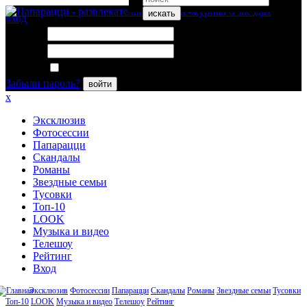
искать
вход
Логин:
Пароль:
Запомнить меня
Забыли пароль?
войти
x
Эксклюзив
Фотосессии
Папарацци
Скандалы
Романы
Звездные семьи
Тусовки
Топ-10
LOOK
Музыка и видео
Телешоу
Рейтинг
Вход
Эксклюзив
Фотосессии
Папарацци
Скандалы
Романы
Звездные семьи
Тусовки
Топ-10
LOOK
Музыка и видео
Телешоу
Рейтинг