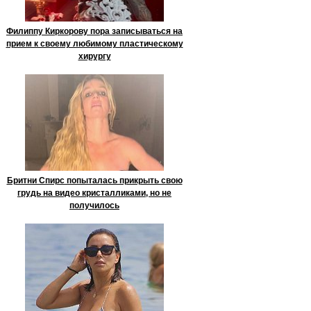
Филиппу Киркорову пора записываться на
прием к своему любимому пластическому
хирургу
Бритни Спирс попыталась прикрыть свою
грудь на видео кристалликами, но не
получилось