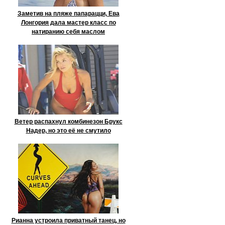
Заметив на пляже папарацци, Ева
Лонгория дала мастер класс по
натиранию себя маслом
Ветер распахнул комбинезон Брукс
Надер, но это её не смутило
Рианна устроила приватный танец, но