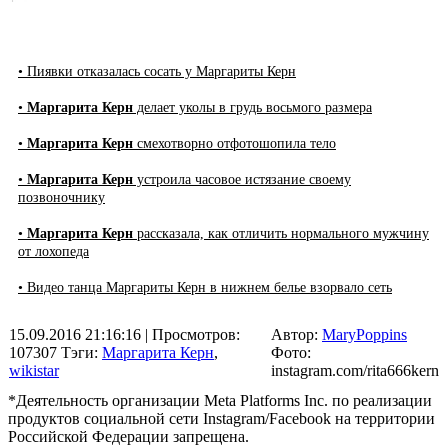
• Пиявки отказалась сосать у Маргариты Керн
•
Маргарита Керн
делает уколы в грудь восьмого размера
•
Маргарита Керн
смехотворно отфотошопила тело
•
Маргарита Керн
устроила часовое истязание своему
позвоночнику
•
Маргарита Керн
рассказала, как отличить нормального мужчину
от лохопеда
• Видео танца Маргариты Керн в нижнем белье взорвало сеть
15.09.2016 21:16:16
| Просмотров:
Автор:
MaryPoppins
107307
Тэги:
Маргарита Керн
,
Фото:
wikistar
instagram.com/rita666kern
*Деятельность организации Meta Platforms Inc. по реализации
продуктов социальной сети Instagram/Facebook на территории
Российской Федерации запрещена.