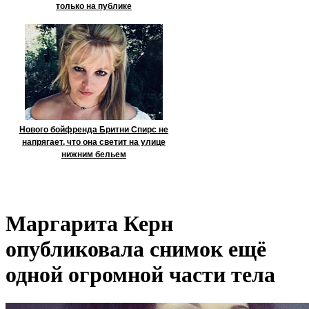
только на публике
Нового бойфренда Бритни Спирс не
напрягает, что она светит на улице
нижним бельем
Маргарита Керн
опубликовала снимок ещё
одной огромной части тела