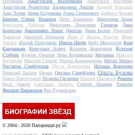
Анастасия Волочкова
Пугачева
Анастасия Костенко
Анастасия Решетова
Анджелина Джоли
Андрей Малахов
Анна Седокова
Ани Лорак
Анна Семенович
Анфиса Чехова
Виктория Боня
Бритни Спирс
Валерия
Вера Брежнева
Виктория Дайнеко
Виктория Лопырева
Глюкоза
Дана
Дмитрий
Борисова
Дженнифер Лопес
Джиган
Дима Билан
Дом 2
Тарасов
Дмитрий Шепелев
Жанна Фриске
Иван
Ургант
Иосиф Пригожин
Ирина Шейк
Кейт Миддлтон
Ким
Ксения Бородина
Ксения
Кардашьян
Кристина Асмус
Собчак
Курбан Омаров
Лера Кудрявцева
Мадонна
Максим
Виторган
Максим Галкин
Мария Кожевникова
Меган Маркл
Настасья Самбурская
Настя Каменских
Наташа Королева
Ольга Бузова
Николай Басков
Нюша
Оксана Самойлова
Павел Прилучный
Полина Гагарина
Прохор Шаляпин
Рианна
Тимати
Рита Дакота
Светлана Лобода
Сергей Лазарев
Филипп Киркоров
Яна Рудковская
© 2004 - 2026 Папарацци.ру