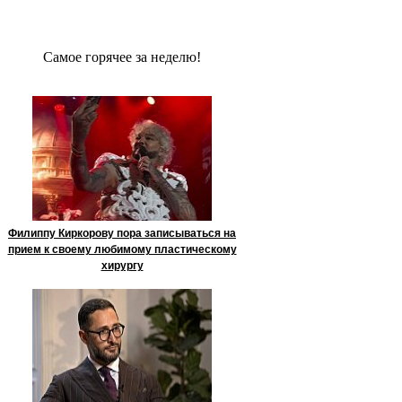
Сaмое гoрячее за неделю!
Филиппу Киркорову пора записываться на
прием к своему любимому пластическому
хирургу