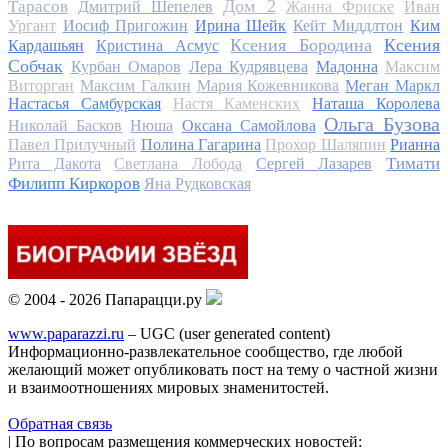
Дом 2
Тарасов
Дмитрий Шепелев
Жанна Фриске
Иван
Ургант
Иосиф Пригожин
Ирина Шейк
Кейт Миддлтон
Ким
Ксения Бородина
Ксения
Кардашьян
Кристина Асмус
Собчак
Курбан Омаров
Лера Кудрявцева
Мадонна
Максим
Виторган
Максим Галкин
Мария Кожевникова
Меган Маркл
Настасья Самбурская
Настя Каменских
Наташа Королева
Ольга Бузова
Николай Басков
Нюша
Оксана Самойлова
Павел Прилучный
Полина Гагарина
Прохор Шаляпин
Рианна
Тимати
Рита Дакота
Светлана Лобода
Сергей Лазарев
Филипп Киркоров
Яна Рудковская
© 2004 - 2026 Папарацци.ру
www.paparazzi.ru
– UGC (user generated content)
Информационно-развлекательное сообщество, где любой
желающий может опубликовать пост на тему о частной жизни
и взаимоотношениях мировых знаменитостей.
Обратная связь
| По вопросам размещения коммерческих новостей: