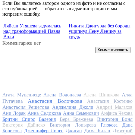
Если Вы являетесь автором одного из фото и не согласны с
его публикацией — обратитесь в администрацию и мы
исправим ошибку.
Ляйсан Утяшева задумалась
Никита Джигурда без бороды
над трансформацией Павла
ущипнул Лену Ленину за
Воли
грудь
Комментариев нет
Комментировать
Алла
Агата Муцениеце
Алена Водонаева
Алена Шишкова
Анастасия Волочкова
Пугачева
Анастасия Костенко
Анастасия Решетова
Анджелина Джоли
Андрей Малахов
Анна Седокова
Ани Лорак
Анна Семенович
Анфиса Чехова
Виктория Боня
Бритни Спирс
Валерия
Вера Брежнева
Виктория Дайнеко
Виктория Лопырева
Глюкоза
Дана
Дмитрий
Борисова
Дженнифер Лопес
Джиган
Дима Билан