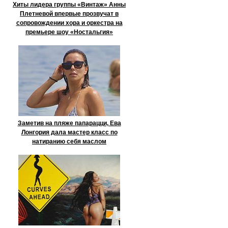
Хиты лидера группы «Винтаж» Анны
Плетневой впервые прозвучат в
сопровождении хора и оркестра на
премьере шоу «Ностальгия»
Заметив на пляже папарацци, Ева
Лонгория дала мастер класс по
натиранию себя маслом