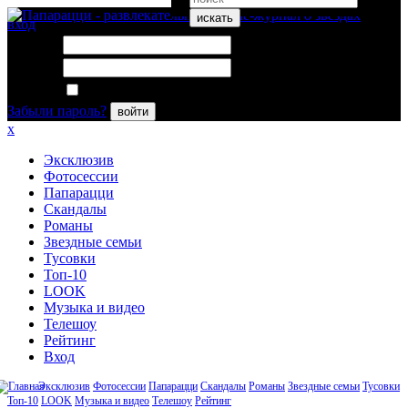
искать
вход
Логин:
Пароль:
Запомнить меня
Забыли пароль?
войти
x
Эксклюзив
Фотосессии
Папарацци
Скандалы
Романы
Звездные семьи
Тусовки
Топ-10
LOOK
Музыка и видео
Телешоу
Рейтинг
Вход
Эксклюзив
Фотосессии
Папарацци
Скандалы
Романы
Звездные семьи
Тусовки
Топ-10
LOOK
Музыка и видео
Телешоу
Рейтинг