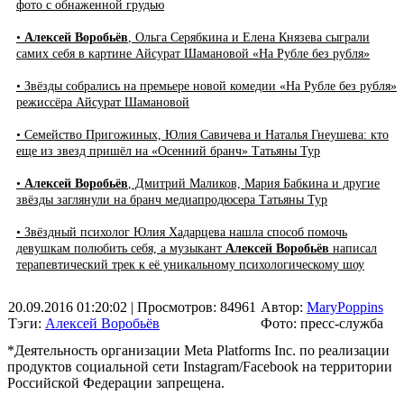
фото с обнаженной грудью
•
Алексей Воробьёв
, Ольга Серябкина и Елена Князева сыграли
самих себя в картине Айсурат Шамановой «На Рубле без рубля»
• Звёзды собрались на премьере новой комедии «На Рубле без рубля»
режиссёра Айсурат Шамановой
• Семейство Пригожиных, Юлия Савичева и Наталья Гнеушева: кто
еще из звезд пришёл на «Осенний бранч» Татьяны Тур
•
Алексей Воробьёв
, Дмитрий Маликов, Мария Бабкина и другие
звёзды заглянули на бранч медиапродюсера Татьяны Тур
• Звёздный психолог Юлия Хадарцева нашла способ помочь
девушкам полюбить себя, а музыкант
Алексей Воробьёв
написал
терапевтический трек к её уникальному психологическому шоу
20.09.2016 01:20:02
| Просмотров: 84961
Автор:
MaryPoppins
Тэги:
Алексей Воробьёв
Фото: пресс-служба
*Деятельность организации Meta Platforms Inc. по реализации
продуктов социальной сети Instagram/Facebook на территории
Российской Федерации запрещена.