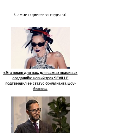
Сaмое гoрячее за неделю!
«Эта песня для нас, для самых красивых
созданий»: новый трек SEVILLE
подтвердил её статус бриллианта шоу-
бизнеса