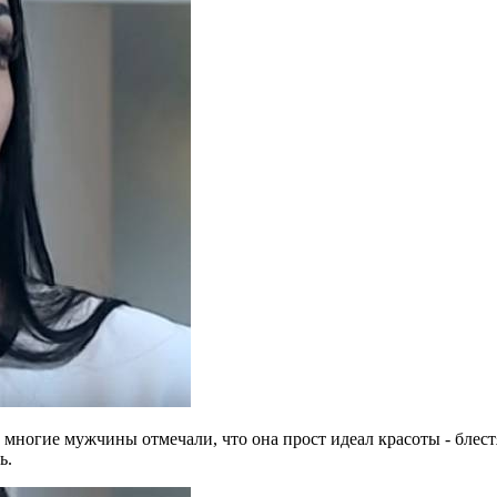
ногие мужчины отмечали, что она прост идеал красоты - блестя
ь.