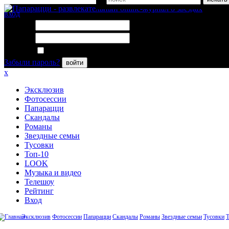
вход
Логин:
Пароль:
Запомнить меня
Забыли пароль?
войти
x
Эксклюзив
Фотосессии
Папарацци
Скандалы
Романы
Звездные семьи
Тусовки
Топ-10
LOOK
Музыка и видео
Телешоу
Рейтинг
Вход
Эксклюзив
Фотосессии
Папарацци
Скандалы
Романы
Звездные семьи
Тусовки
Т