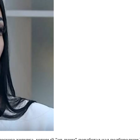
еского хирурга, который "от души" поработал над подбородком