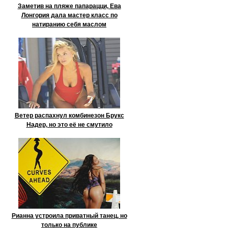
Заметив на пляже папарацци, Ева
Лонгория дала мастер класс по
натиранию себя маслом
Ветер распахнул комбинезон Брукс
Надер, но это её не смутило
Рианна устроила приватный танец, но
только на публике