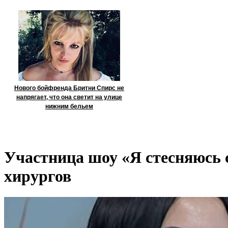
Нового бойфренда Бритни Спирс не
напрягает, что она светит на улице
нижним бельем
Участница шоу «Я стесняюсь 
хирургов