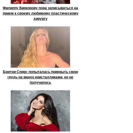
Филиппу Киркорову пора записываться на
прием к своему любимому пластическому
хирургу
Бритни Спирс попыталась прикрыть свою
грудь на видео кристалликами, но не
получилось