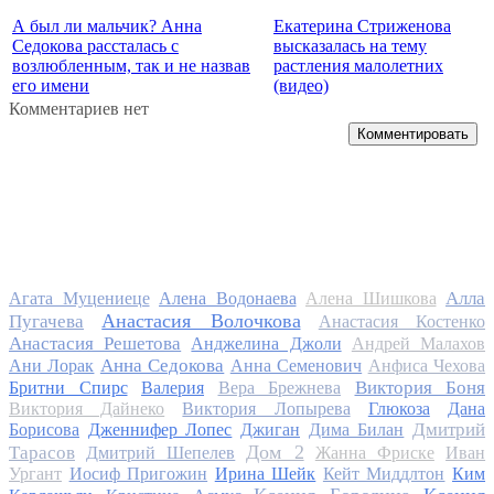
А был ли мальчик? Анна
Екатерина Стриженова
Седокова рассталась с
высказалась на тему
возлюбленным, так и не назвав
растления малолетних
его имени
(видео)
Комментариев нет
Комментировать
Алла
Агата Муцениеце
Алена Водонаева
Алена Шишкова
Анастасия Волочкова
Пугачева
Анастасия Костенко
Анастасия Решетова
Анджелина Джоли
Андрей Малахов
Анна Седокова
Ани Лорак
Анна Семенович
Анфиса Чехова
Виктория Боня
Бритни Спирс
Валерия
Вера Брежнева
Виктория Дайнеко
Виктория Лопырева
Глюкоза
Дана
Дмитрий
Борисова
Дженнифер Лопес
Джиган
Дима Билан
Дом 2
Тарасов
Дмитрий Шепелев
Жанна Фриске
Иван
Ургант
Иосиф Пригожин
Ирина Шейк
Кейт Миддлтон
Ким