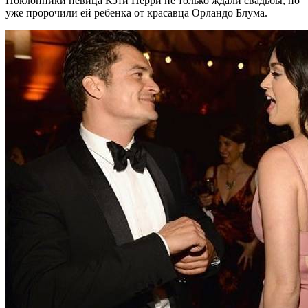
Поклонники певица Кэти Перри не только ждали свадьбы, но
уже пророчили ей ребенка от красавца Орландо Блума.