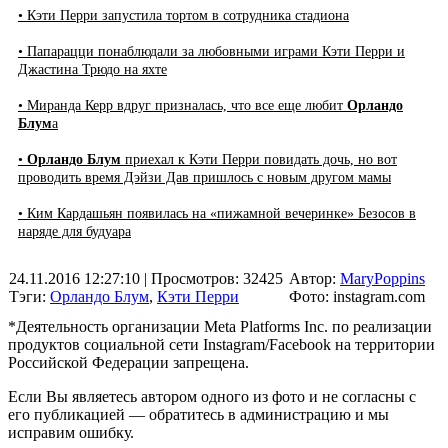
• Кэти Перри запустила тортом в сотрудника стадиона
• Папарацци понаблюдали за любовными играми Кэти Перри и
Джастина Трюдо на яхте
• Миранда Керр вдруг призналась, что все еще любит
Орландо
Блум
а
•
Орландо Блум
приехал к Кэти Перри повидать дочь, но вот
проводить время Дэйзи Дав пришлось с новым другом мамы
• Ким Кардашьян появилась на «пижамной вечеринке» Безосов в
наряде для будуара
24.11.2016 12:27:10
| Просмотров: 32425
Автор:
MaryPoppins
Тэги:
Орландо Блум
,
Кэти Перри
Фото: instagram.com
*Деятельность организации Meta Platforms Inc. по реализации
продуктов социальной сети Instagram/Facebook на территории
Российской Федерации запрещена.
Если Вы являетесь автором одного из фото и не согласны с
его публикацией — обратитесь в администрацию и мы
исправим ошибку.