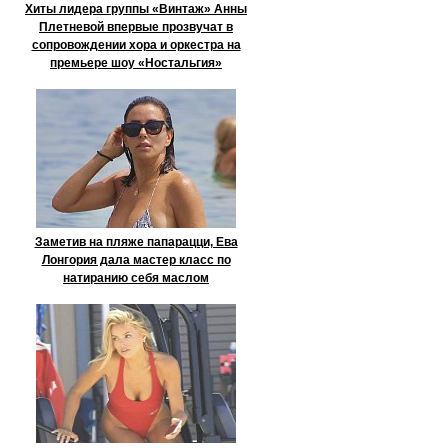
Хиты лидера группы «Винтаж» Анны
Плетневой впервые прозвучат в
сопровождении хора и оркестра на
премьере шоу «Ностальгия»
Заметив на пляже папарацци, Ева
Лонгория дала мастер класс по
натиранию себя маслом