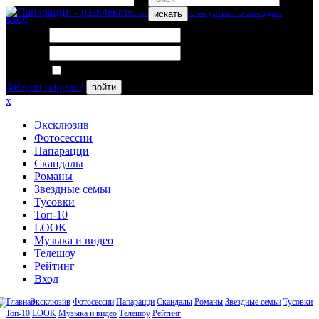
искать
вход
Логин:
Пароль:
Запомнить меня
Забыли пароль?
войти
x
Эксклюзив
Фотосессии
Папарацци
Скандалы
Романы
Звездные семьи
Тусовки
Топ-10
LOOK
Музыка и видео
Телешоу
Рейтинг
Вход
Эксклюзив
Фотосессии
Папарацци
Скандалы
Романы
Звездные семьи
Тусовки
Топ-10
LOOK
Музыка и видео
Телешоу
Рейтинг