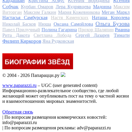
Ксения Бородина
Ксения
Кардашьян
Кристина Асмус
Собчак
Курбан Омаров
Лера Кудрявцева
Мадонна
Максим
Виторган
Максим Галкин
Мария Кожевникова
Меган Маркл
Настасья Самбурская
Настя Каменских
Наташа Королева
Ольга Бузова
Николай Басков
Нюша
Оксана Самойлова
Павел Прилучный
Полина Гагарина
Прохор Шаляпин
Рианна
Тимати
Рита Дакота
Светлана Лобода
Сергей Лазарев
Филипп Киркоров
Яна Рудковская
© 2004 - 2026 Папарацци.ру
www.paparazzi.ru
– UGC (user generated content)
Информационно-развлекательное сообщество, где любой
желающий может опубликовать пост на тему о частной жизни
и взаимоотношениях мировых знаменитостей.
Обратная связь
| По вопросам размещения коммерческих новостей:
info@paparazzi.ru
| По вопросам размещения рекламы: adv@paparazzi.ru