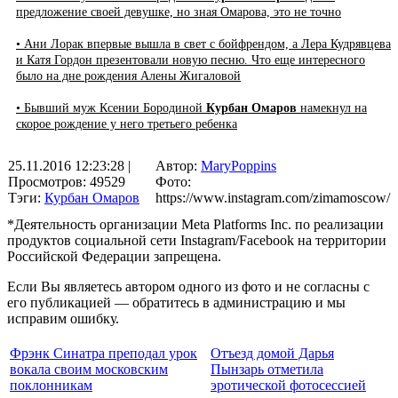
предложение своей девушке, но зная Омарова, это не точно
• Ани Лорак впервые вышла в свет с бойфрендом, а Лера Кудрявцева
и Катя Гордон презентовали новую песню. Что еще интересного
было на дне рождения Алены Жигаловой
• Бывший муж Ксении Бородиной
Курбан Омаров
намекнул на
скорое рождение у него третьего ребенка
25.11.2016 12:23:28
|
Автор:
MaryPoppins
Просмотров: 49529
Фото:
Тэги:
Курбан Омаров
https://www.instagram.com/zimamoscow/
*Деятельность организации Meta Platforms Inc. по реализации
продуктов социальной сети Instagram/Facebook на территории
Российской Федерации запрещена.
Если Вы являетесь автором одного из фото и не согласны с
его публикацией — обратитесь в администрацию и мы
исправим ошибку.
Фрэнк Синатра преподал урок
Отъезд домой Дарья
вокала своим московским
Пынзарь отметила
поклонникам
эротической фотосессией