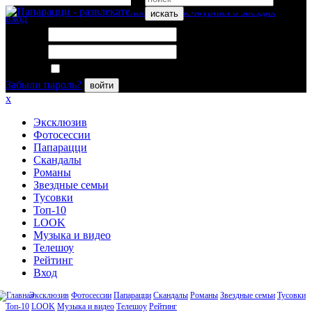
искать
вход
Логин:
Пароль:
Запомнить меня
Забыли пароль?
войти
x
Эксклюзив
Фотосессии
Папарацци
Скандалы
Романы
Звездные семьи
Тусовки
Топ-10
LOOK
Музыка и видео
Телешоу
Рейтинг
Вход
Эксклюзив
Фотосессии
Папарацци
Скандалы
Романы
Звездные семьи
Тусовки
Топ-10
LOOK
Музыка и видео
Телешоу
Рейтинг