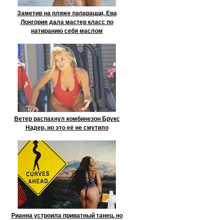
Заметив на пляже папарацци, Ева
Лонгория дала мастер класс по
натиранию себя маслом
Ветер распахнул комбинезон Брукс
Надер, но это её не смутило
Рианна устроила приватный танец, но