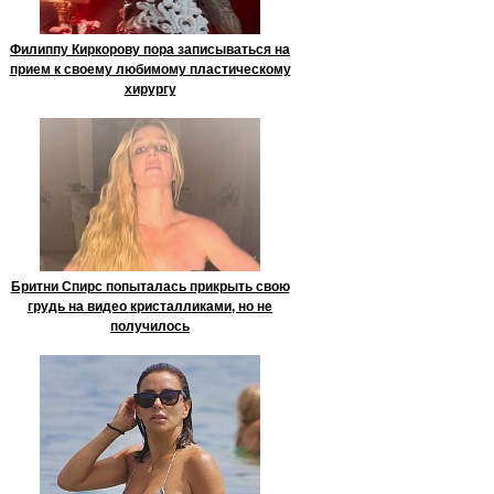
Филиппу Киркорову пора записываться на
прием к своему любимому пластическому
хирургу
Бритни Спирс попыталась прикрыть свою
грудь на видео кристалликами, но не
получилось