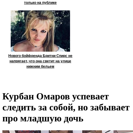
только на публике
Нового бойфренда Бритни Спирс не
напрягает, что она светит на улице
нижним бельем
Курбан Омаров успевает
следить за собой, но забывает
про младшую дочь