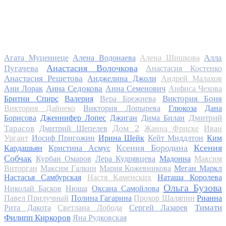
Алла
Агата Муцениеце
Алена Водонаева
Алена Шишкова
Анастасия Волочкова
Пугачева
Анастасия Костенко
Анастасия Решетова
Анджелина Джоли
Андрей Малахов
Анна Седокова
Ани Лорак
Анна Семенович
Анфиса Чехова
Виктория Боня
Бритни Спирс
Валерия
Вера Брежнева
Виктория Дайнеко
Виктория Лопырева
Глюкоза
Дана
Дмитрий
Борисова
Дженнифер Лопес
Джиган
Дима Билан
Дом 2
Тарасов
Дмитрий Шепелев
Жанна Фриске
Иван
Ургант
Иосиф Пригожин
Ирина Шейк
Кейт Миддлтон
Ким
Ксения Бородина
Ксения
Кардашьян
Кристина Асмус
Собчак
Курбан Омаров
Лера Кудрявцева
Мадонна
Максим
Виторган
Максим Галкин
Мария Кожевникова
Меган Маркл
Настасья Самбурская
Настя Каменских
Наташа Королева
Ольга Бузова
Николай Басков
Нюша
Оксана Самойлова
Павел Прилучный
Полина Гагарина
Прохор Шаляпин
Рианна
Тимати
Рита Дакота
Светлана Лобода
Сергей Лазарев
Филипп Киркоров
Яна Рудковская