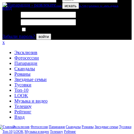
искать
вход
Логин:
Пароль:
Запомнить меня
Забыли пароль?
войти
x
Эксклюзив
Фотосессии
Папарацци
Скандалы
Романы
Звездные семьи
Тусовки
Топ-10
LOOK
Музыка и видео
Телешоу
Рейтинг
Вход
Эксклюзив
Фотосессии
Папарацци
Скандалы
Романы
Звездные семьи
Тусовки
Топ-10
LOOK
Музыка и видео
Телешоу
Рейтинг