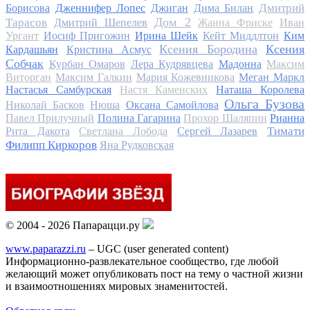
Дмитрий
Борисова
Дженнифер Лопес
Джиган
Дима Билан
Дом 2
Тарасов
Дмитрий Шепелев
Жанна Фриске
Иван
Ургант
Иосиф Пригожин
Ирина Шейк
Кейт Миддлтон
Ким
Ксения Бородина
Ксения
Кардашьян
Кристина Асмус
Собчак
Курбан Омаров
Лера Кудрявцева
Мадонна
Максим
Виторган
Максим Галкин
Мария Кожевникова
Меган Маркл
Настасья Самбурская
Настя Каменских
Наташа Королева
Ольга Бузова
Николай Басков
Нюша
Оксана Самойлова
Павел Прилучный
Полина Гагарина
Прохор Шаляпин
Рианна
Тимати
Рита Дакота
Светлана Лобода
Сергей Лазарев
Филипп Киркоров
Яна Рудковская
© 2004 - 2026 Папарацци.ру
www.paparazzi.ru
– UGC (user generated content)
Информационно-развлекательное сообщество, где любой
желающий может опубликовать пост на тему о частной жизни
и взаимоотношениях мировых знаменитостей.