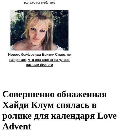
только на публике
Нового бойфренда Бритни Спирс не
напрягает, что она светит на улице
нижним бельем
Совершенно обнаженная
Хайди Клум снялась в
ролике для календаря Love
Advent