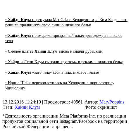
•
Хайди Клум
перепутала Met Gala с Хеллоуином, а Ким Кардашьян
решила продвинуть свою линию нижнего белья
•
Хайди Клум
примерила прозрачный пакет для одежды на голое
тело
• Смелое платье
Хайди Клум
вновь назвали дурацким
• Хайди и Лени Клум сыграли «дуэтом» в рекламе нижнего белья
•
Хайди Клум
«заточила» себя в пластиковое платье
• Ирина Шейк перевоплотилась на Хеллоуин в порноактрису
Чиччолину
13.12.2016 11:24:10
| Просмотров: 40561
Автор:
MaryPoppins
Тэги:
Хайди Клум
Фото: скриншот
*Деятельность организации Meta Platforms Inc. по реализации
продуктов социальной сети Instagram/Facebook на территории
Российской Федерации запрещена.