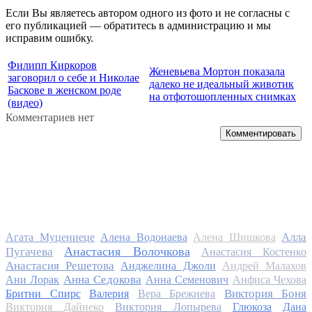
Если Вы являетесь автором одного из фото и не согласны с
его публикацией — обратитесь в администрацию и мы
исправим ошибку.
Филипп Киркоров
Женевьева Мортон показала
заговорил о себе и Николае
далеко не идеальный животик
Баскове в женском роде
на отфотошопленных снимках
(видео)
Комментариев нет
Комментировать
Алла
Агата Муцениеце
Алена Водонаева
Алена Шишкова
Анастасия Волочкова
Пугачева
Анастасия Костенко
Анастасия Решетова
Анджелина Джоли
Андрей Малахов
Анна Седокова
Ани Лорак
Анна Семенович
Анфиса Чехова
Виктория Боня
Бритни Спирс
Валерия
Вера Брежнева
Виктория Дайнеко
Виктория Лопырева
Глюкоза
Дана