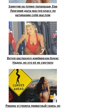
Заметив на пляже папарацци, Ева
Лонгория дала мастер класс по
натиранию себя маслом
Ветер распахнул комбинезон Брукс
Надер, но это её не смутило
Рианна устроила приватный танец, но