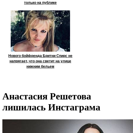
только на публике
Нового бойфренда Бритни Спирс не
напрягает, что она светит на улице
нижним бельем
Анастасия Решетова
лишилась Инстаграма