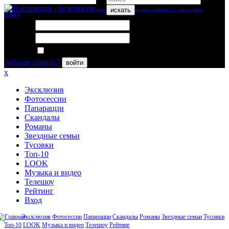
искать
вход
Логин:
Пароль:
Запомнить меня
Забыли пароль?
войти
x
Эксклюзив
Фотосессии
Папарацци
Скандалы
Романы
Звездные семьи
Тусовки
Топ-10
LOOK
Музыка и видео
Телешоу
Рейтинг
Вход
Эксклюзив
Фотосессии
Папарацци
Скандалы
Романы
Звездные семьи
Тусовки
Топ-10
LOOK
Музыка и видео
Телешоу
Рейтинг