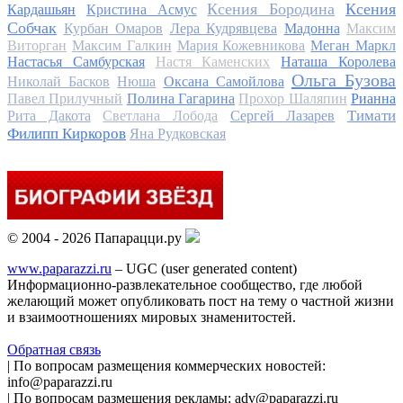
Ксения Бородина
Ксения
Кардашьян
Кристина Асмус
Собчак
Курбан Омаров
Лера Кудрявцева
Мадонна
Максим
Виторган
Максим Галкин
Мария Кожевникова
Меган Маркл
Настасья Самбурская
Настя Каменских
Наташа Королева
Ольга Бузова
Николай Басков
Нюша
Оксана Самойлова
Павел Прилучный
Полина Гагарина
Прохор Шаляпин
Рианна
Тимати
Рита Дакота
Светлана Лобода
Сергей Лазарев
Филипп Киркоров
Яна Рудковская
© 2004 - 2026 Папарацци.ру
www.paparazzi.ru
– UGC (user generated content)
Информационно-развлекательное сообщество, где любой
желающий может опубликовать пост на тему о частной жизни
и взаимоотношениях мировых знаменитостей.
Обратная связь
| По вопросам размещения коммерческих новостей:
info@paparazzi.ru
| По вопросам размещения рекламы: adv@paparazzi.ru