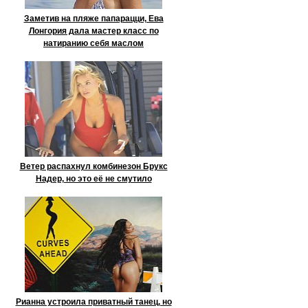
Заметив на пляже папарацци, Ева
Лонгория дала мастер класс по
натиранию себя маслом
Ветер распахнул комбинезон Брукс
Надер, но это её не смутило
Рианна устроила приватный танец, но