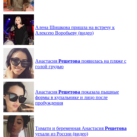
Алена Шишкова пришла на встречу к
Алексею Воробьеву (видео)
Анастасия
Решетова
появилась на пляже с
голой грудью
Анастасия
Решетова
показала пышные
формы в купальнике и лицо после
пробуждения
Тимати и беременная Анастасия
Решетова
уехали из России (видео)