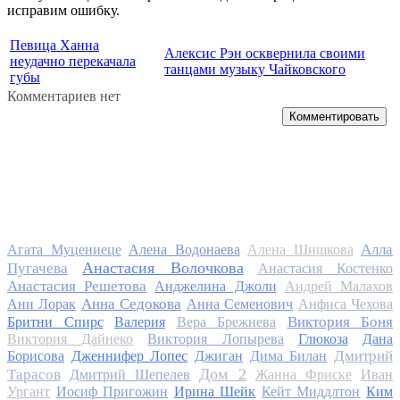
исправим ошибку.
Певица Ханна
Алексис Рэн осквернила своими
неудачно перекачала
танцами музыку Чайковского
губы
Комментариев нет
Комментировать
Алла
Агата Муцениеце
Алена Водонаева
Алена Шишкова
Анастасия Волочкова
Пугачева
Анастасия Костенко
Анастасия Решетова
Анджелина Джоли
Андрей Малахов
Анна Седокова
Ани Лорак
Анна Семенович
Анфиса Чехова
Виктория Боня
Бритни Спирс
Валерия
Вера Брежнева
Виктория Дайнеко
Виктория Лопырева
Глюкоза
Дана
Дмитрий
Борисова
Дженнифер Лопес
Джиган
Дима Билан
Дом 2
Тарасов
Дмитрий Шепелев
Жанна Фриске
Иван
Ургант
Иосиф Пригожин
Ирина Шейк
Кейт Миддлтон
Ким