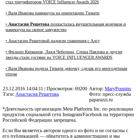
стал триумфатором VOICE Influencer Awards 2026
• Валя Иванова намекнула на ориентацию Тимати
•
Анастасия Решетова
похвасталась внушительным колечком и
намекнула на скорое замужество
• Анастасии Решетовой надоели сравнения с Алсу
• Филипп Киркоров, Люся Чеботина, Стеша Павлова и другие
звезды стали гостями на VOICE INFLUENCER AWARDS
• Валя Иванова родила Тимати девочку, сделав его многодетным
отцом
23.12.2016 14:04:11
| Просмотров: 69200
Автор:
MaryPoppins
Тэги:
Анастасия Решетова
Фото: пресс-служба
paparazzi.ru
*Деятельность организации Meta Platforms Inc. по реализации
продуктов социальной сети Instagram/Facebook на территории
Российской Федерации запрещена.
Если Вы являетесь автором одного из фото и не согласны с
его публикацией — обратитесь в администрацию и мы