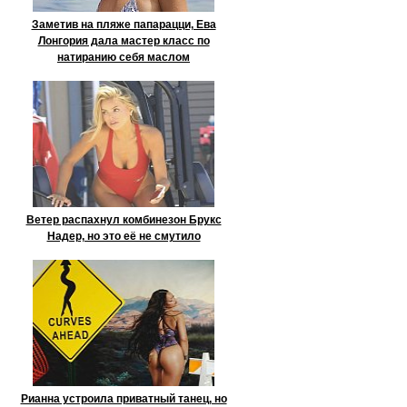
Заметив на пляже папарацци, Ева
Лонгория дала мастер класс по
натиранию себя маслом
Ветер распахнул комбинезон Брукс
Надер, но это её не смутило
Рианна устроила приватный танец, но