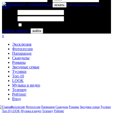
искать
вход
Логин:
Пароль:
Запомнить меня
Забыли пароль?
войти
x
Эксклюзив
Фотосессии
Папарацци
Скандалы
Романы
Звездные семьи
Тусовки
Топ-10
LOOK
Музыка и видео
Телешоу
Рейтинг
Вход
Эксклюзив
Фотосессии
Папарацци
Скандалы
Романы
Звездные семьи
Тусовки
Топ-10
LOOK
Музыка и видео
Телешоу
Рейтинг