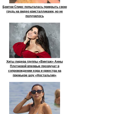
Бритни Спирс попыталась прикрыть свою
грудь на видео кристалликами, но не
получилось
Хиты лидера группы «Винтаж» Анны
Плетневой впервые прозвучат в
сопровождении хора и оркестра на
премьере шоу «Ностальгия»