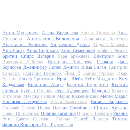
Алла
Агата Муцениеце
Алена Водонаева
Алена Шишкова
Анастасия Волочкова
Пугачева
Анастасия Костенко
Анастасия Решетова
Анджелина Джоли
Андрей Малахов
Анна Седокова
Ани Лорак
Анна Семенович
Анфиса Чехова
Виктория Боня
Бритни Спирс
Валерия
Вера Брежнева
Виктория Дайнеко
Виктория Лопырева
Глюкоза
Дана
Дмитрий
Борисова
Дженнифер Лопес
Джиган
Дима Билан
Дом 2
Тарасов
Дмитрий Шепелев
Жанна Фриске
Иван
Ургант
Иосиф Пригожин
Ирина Шейк
Кейт Миддлтон
Ким
Ксения Бородина
Ксения
Кардашьян
Кристина Асмус
Собчак
Курбан Омаров
Лера Кудрявцева
Мадонна
Максим
Виторган
Максим Галкин
Мария Кожевникова
Меган Маркл
Настасья Самбурская
Настя Каменских
Наташа Королева
Ольга Бузова
Николай Басков
Нюша
Оксана Самойлова
Павел Прилучный
Полина Гагарина
Прохор Шаляпин
Рианна
Тимати
Рита Дакота
Светлана Лобода
Сергей Лазарев
Филипп Киркоров
Яна Рудковская