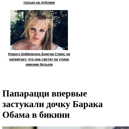
только на публике
Нового бойфренда Бритни Спирс не
напрягает, что она светит на улице
нижним бельем
Папарацци впервые
застукали дочку Барака
Обама в бикини