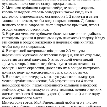
лук-шалот, пока они не станут прозрачными.
2. Мелкими кубиками нарезаю твёрдые овощи: морковь,
корень сельдерея, стебель сельдерея и также кладу их в
кастрюлю, перемешиваю, оставляю на 1-2 минуты и затем
заливаю кипятком, чтобы вода покрыла овощи. Добавляю
немного соли и лавровый лист, накрываю крышкой, чтобы
овощи немного потомились.
3. Нарезаю мелкими кубиками более мягкие овощи: дайкон,
картофель, цукини и (кольцами чуть наискосок) спаржу. Кладу
эти овощи в общую кастрюлю и подливаю еще кипятка,
чтобы вода их покрывала.
4. В отдельной кастрюльке обвариваю 2-3 минуты
нарезанный кубиками болгарский перец и, так же отдельно,
соцветия цветной капусты. У этих овощей очень яркий
аромат, который может перебить вкус и запах остальных
овощей. После обработки, добавляю их в общую кастрюлю,
доливаю воду до консистенции супа, солю по вкусу.
5. В последнюю очередь, когда суп уже готов, кладу туда
мелко нарубленный чеснок, 5-6 разрезанных на 4 части
помидорок черри, перья нарезанного кольцами наискосок
зелёного лука, маленькую веточку тимьяна, немного мелких
листьев зелёного базилика, укроп (по желанию) и еще одну
ложку оливкового масла.
Минестроне готов. Мой Генеральный любит его в чистом
виде, а я добавляю в свою тарелку немного мелко натёртого