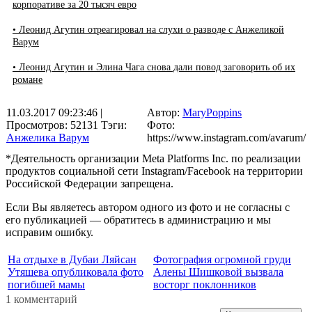
корпоративе за 20 тысяч евро
• Леонид Агутин отреагировал на слухи о разводе с Анжеликой
Варум
• Леонид Агутин и Элина Чага снова дали повод заговорить об их
романе
11.03.2017 09:23:46
|
Автор:
MaryPoppins
Просмотров: 52131
Тэги:
Фото:
Анжелика Варум
https://www.instagram.com/avarum/
*Деятельность организации Meta Platforms Inc. по реализации
продуктов социальной сети Instagram/Facebook на территории
Российской Федерации запрещена.
Если Вы являетесь автором одного из фото и не согласны с
его публикацией — обратитесь в администрацию и мы
исправим ошибку.
На отдыхе в Дубаи Ляйсан
Фотография огромной груди
Утяшева опубликовала фото
Алены Шишковой вызвала
погибшей мамы
восторг поклонников
1 комментарий