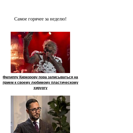
Сaмое гoрячее за неделю!
Филиппу Киркорову пора записываться на
прием к своему любимому пластическому
хирургу