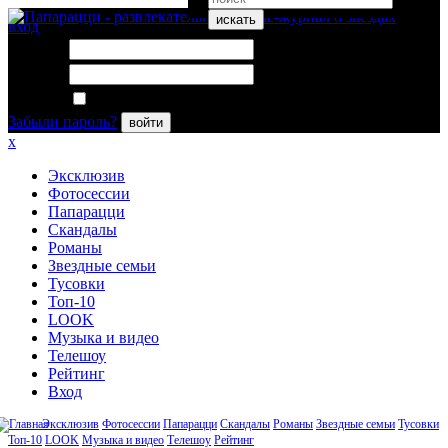
искать
вход
Логин:
Пароль:
Запомнить меня
Забыли пароль?
войти
x
Эксклюзив
Фотосессии
Папарацци
Скандалы
Романы
Звездные семьи
Тусовки
Топ-10
LOOK
Музыка и видео
Телешоу
Рейтинг
Вход
Эксклюзив
Фотосессии
Папарацци
Скандалы
Романы
Звездные семьи
Тусовки
Топ-10
LOOK
Музыка и видео
Телешоу
Рейтинг