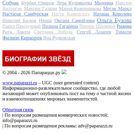
Собчак
Курбан Омаров
Лера Кудрявцева
Мадонна
Максим
Виторган
Максим Галкин
Мария Кожевникова
Меган Маркл
Настасья Самбурская
Настя Каменских
Наташа Королева
Ольга Бузова
Николай Басков
Нюша
Оксана Самойлова
Павел Прилучный
Полина Гагарина
Прохор Шаляпин
Рианна
Тимати
Рита Дакота
Светлана Лобода
Сергей Лазарев
Филипп Киркоров
Яна Рудковская
© 2004 - 2026 Папарацци.ру
www.paparazzi.ru
– UGC (user generated content)
Информационно-развлекательное сообщество, где любой
желающий может опубликовать пост на тему о частной жизни
и взаимоотношениях мировых знаменитостей.
Обратная связь
| По вопросам размещения коммерческих новостей:
info@paparazzi.ru
| По вопросам размещения рекламы: adv@paparazzi.ru