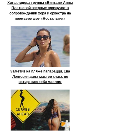
Хиты лидера группы «Винтаж» Анны
Плетневой впервые прозвучат в
сопровождении хора и оркестра на
премьере шоу «Ностальгия»
Заметив на пляже папарацци, Ева
Лонгория дала мастер класс по
натиранию себя маслом