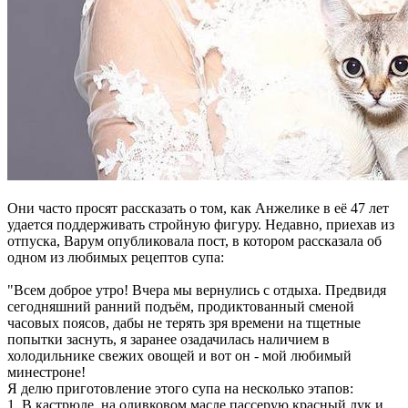
Они часто просят рассказать о том, как Анжелике в её 47 лет
удается поддерживать стройную фигуру. Недавно, приехав из
отпуска, Варум опубликовала пост, в котором рассказала об
одном из любимых рецептов супа:
"Всем доброе утро! Вчера мы вернулись с отдыха. Предвидя
сегодняшний ранний подъём, продиктованный сменой
часовых поясов, дабы не терять зря времени на тщетные
попытки заснуть, я заранее озадачилась наличием в
холодильнике свежих овощей и вот он - мой любимый
минестроне!
Я делю приготовление этого супа на несколько этапов:
1. В кастрюле, на оливковом масле пассерую красный лук и