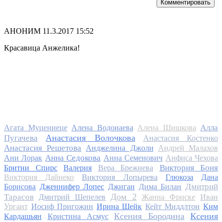
Комментировать
АНОНИМ
11.3.2017 15:52
Красавица Анжелика!
Алла
Агата Муцениеце
Алена Водонаева
Алена Шишкова
Анастасия Волочкова
Пугачева
Анастасия Костенко
Анастасия Решетова
Анджелина Джоли
Андрей Малахов
Анна Седокова
Ани Лорак
Анна Семенович
Анфиса Чехова
Виктория Боня
Бритни Спирс
Валерия
Вера Брежнева
Виктория Дайнеко
Виктория Лопырева
Глюкоза
Дана
Дмитрий
Борисова
Дженнифер Лопес
Джиган
Дима Билан
Дом 2
Тарасов
Дмитрий Шепелев
Жанна Фриске
Иван
Ургант
Иосиф Пригожин
Ирина Шейк
Кейт Миддлтон
Ким
Ксения Бородина
Ксения
Кардашьян
Кристина Асмус