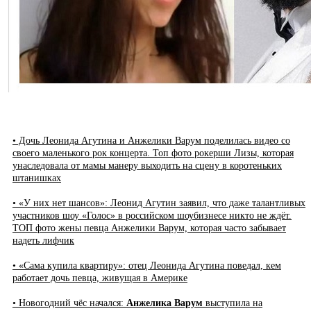
• Дочь Леонида Агутина и Анжелики Варум поделилась видео со
своего маленького рок концерта. Топ фото рокерши Лизы, которая
унаследовала от мамы манеру выходить на сцену в коротеньких
штанишках
• «У них нет шансов»: Леонид Агутин заявил, что даже талантливых
участников шоу «Голос» в российском шоубизнесе никто не ждёт.
ТОП фото жены певца Анжелики Варум, которая часто забывает
надеть лифчик
• «Сама купила квартиру»: отец Леонида Агутина поведал, кем
работает дочь певца, живущая в Америке
• Новогодний чёс начался:
Анжелика Варум
выступила на