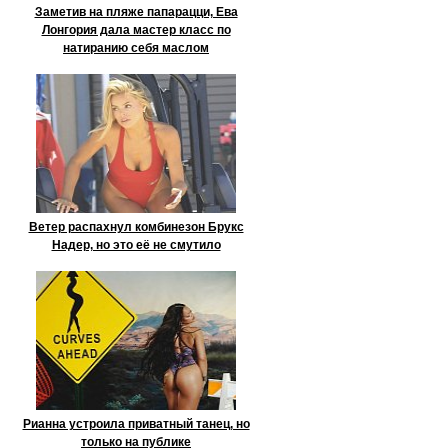
Заметив на пляже папарацци, Ева
Лонгория дала мастер класс по
натиранию себя маслом
Ветер распахнул комбинезон Брукс
Надер, но это её не смутило
Рианна устроила приватный танец, но
только на публике