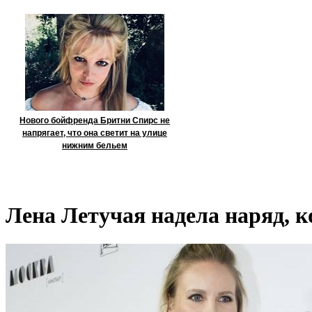
Нового бойфренда Бритни Спирс не
напрягает, что она светит на улице
нижним бельем
Лена Летучая надела наряд, 