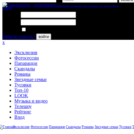
вход
Логин:
Пароль:
Запомнить меня
Забыли пароль?
войти
x
Эксклюзив
Фотосессии
Папарацци
Скандалы
Романы
Звездные семьи
Тусовки
Топ-10
LOOK
Музыка и видео
Телешоу
Рейтинг
Вход
Эксклюзив
Фотосессии
Папарацци
Скандалы
Романы
Звездные семьи
Тусовки
Т