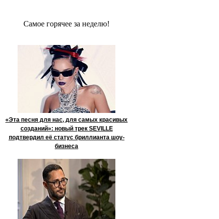
Сaмое гoрячее за неделю!
«Эта песня для нас, для самых красивых
созданий»: новый трек SEVILLE
подтвердил её статус бриллианта шоу-
бизнеса