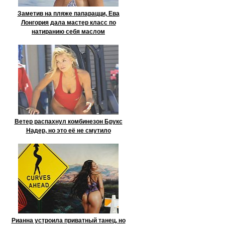
Заметив на пляже папарацци, Ева
Лонгория дала мастер класс по
натиранию себя маслом
Ветер распахнул комбинезон Брукс
Надер, но это её не смутило
Рианна устроила приватный танец, но