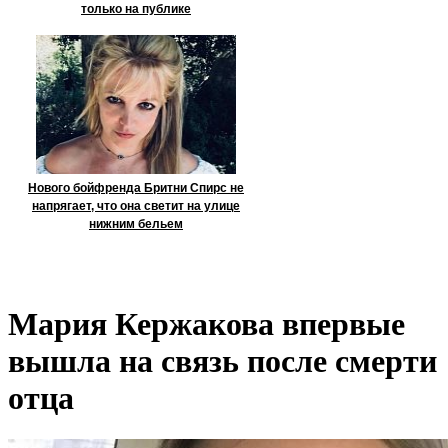
только на публике
Нового бойфренда Бритни Спирс не
напрягает, что она светит на улице
нижним бельем
Мария Кержакова впервые
вышла на связь после смерти
отца