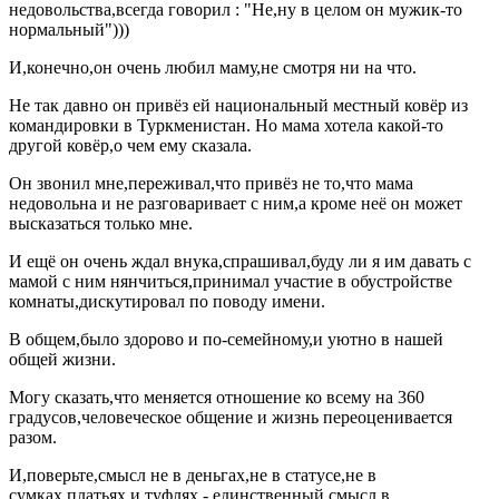
недовольства,всегда говорил : "Не,ну в целом он мужик-то
нормальный")))
И,конечно,он очень любил маму,не смотря ни на что.
Не так давно он привёз ей национальный местный ковёр из
командировки в Туркменистан. Но мама хотела какой-то
другой ковёр,о чем ему сказала.
Он звонил мне,переживал,что привёз не то,что мама
недовольна и не разговаривает с ним,а кроме неё он может
высказаться только мне.
И ещё он очень ждал внука,спрашивал,буду ли я им давать с
мамой с ним нянчиться,принимал участие в обустройстве
комнаты,дискутировал по поводу имени.
В общем,было здорово и по-семейному,и уютно в нашей
общей жизни.
Могу сказать,что меняется отношение ко всему на 360
градусов,человеческое общение и жизнь переоценивается
разом.
И,поверьте,смысл не в деньгах,не в статусе,не в
сумках,платьях и туфлях - единственный смысл в