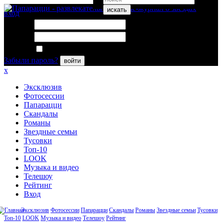
искать
вход
Логин:
Пароль:
Запомнить меня
Забыли пароль?
войти
x
Эксклюзив
Фотосессии
Папарацци
Скандалы
Романы
Звездные семьи
Тусовки
Топ-10
LOOK
Музыка и видео
Телешоу
Рейтинг
Вход
Эксклюзив
Фотосессии
Папарацци
Скандалы
Романы
Звездные семьи
Тусовки
Топ-10
LOOK
Музыка и видео
Телешоу
Рейтинг