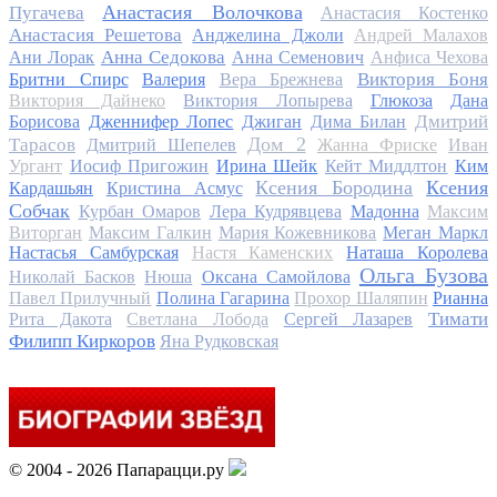
Анастасия Волочкова
Пугачева
Анастасия Костенко
Анастасия Решетова
Анджелина Джоли
Андрей Малахов
Анна Седокова
Ани Лорак
Анна Семенович
Анфиса Чехова
Виктория Боня
Бритни Спирс
Валерия
Вера Брежнева
Виктория Дайнеко
Виктория Лопырева
Глюкоза
Дана
Дмитрий
Борисова
Дженнифер Лопес
Джиган
Дима Билан
Дом 2
Тарасов
Дмитрий Шепелев
Жанна Фриске
Иван
Ургант
Иосиф Пригожин
Ирина Шейк
Кейт Миддлтон
Ким
Ксения Бородина
Ксения
Кардашьян
Кристина Асмус
Собчак
Курбан Омаров
Лера Кудрявцева
Мадонна
Максим
Виторган
Максим Галкин
Мария Кожевникова
Меган Маркл
Настасья Самбурская
Настя Каменских
Наташа Королева
Ольга Бузова
Николай Басков
Нюша
Оксана Самойлова
Павел Прилучный
Полина Гагарина
Прохор Шаляпин
Рианна
Тимати
Рита Дакота
Светлана Лобода
Сергей Лазарев
Филипп Киркоров
Яна Рудковская
© 2004 - 2026 Папарацци.ру