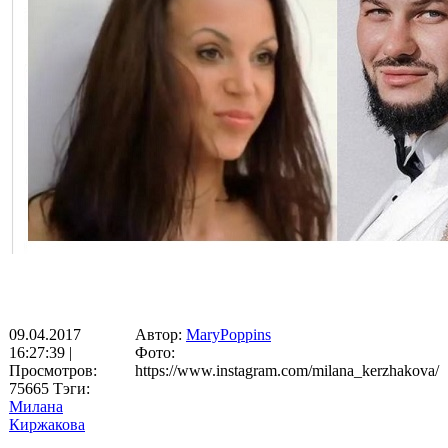
09.04.2017
Автор:
MaryPoppins
16:27:39
|
Фото:
Просмотров:
https://www.instagram.com/milana_kerzhakova/
75665
Тэги:
Милана
Киржакова