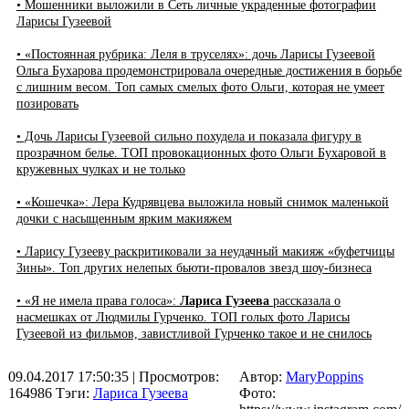
• Мошенники выложили в Сеть личные украденные фотографии
Ларисы Гузеевой
• «Постоянная рубрика: Леля в труселях»: дочь Ларисы Гузеевой
Ольга Бухарова продемонстрировала очередные достижения в борьбе
с лишним весом. Топ самых смелых фото Ольги, которая не умеет
позировать
• Дочь Ларисы Гузеевой сильно похудела и показала фигуру в
прозрачном белье. ТОП провокационных фото Ольги Бухаровой в
кружевных чулках и не только
• «Кошечка»: Лера Кудрявцева выложила новый снимок маленькой
дочки с насыщенным ярким макияжем
• Ларису Гузееву раскритиковали за неудачный макияж «буфетчицы
Зины». Топ других нелепых бьюти-провалов звезд шоу-бизнеса
• «Я не имела права голоса»:
Лариса Гузеева
рассказала о
насмешках от Людмилы Гурченко. ТОП голых фото Ларисы
Гузеевой из фильмов, завистливой Гурченко такое и не снилось
09.04.2017 17:50:35
| Просмотров:
Автор:
MaryPoppins
164986
Тэги:
Лариса Гузеева
Фото: