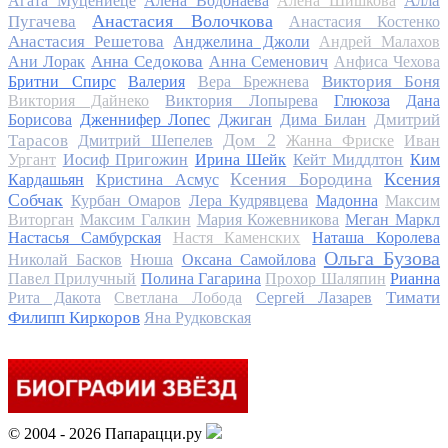
Алла
Агата Муцениеце
Алена Водонаева
Алена Шишкова
Анастасия Волочкова
Пугачева
Анастасия Костенко
Анастасия Решетова
Анджелина Джоли
Андрей Малахов
Анна Седокова
Ани Лорак
Анна Семенович
Анфиса Чехова
Виктория Боня
Бритни Спирс
Валерия
Вера Брежнева
Виктория Дайнеко
Виктория Лопырева
Глюкоза
Дана
Дмитрий
Борисова
Дженнифер Лопес
Джиган
Дима Билан
Дом 2
Тарасов
Дмитрий Шепелев
Жанна Фриске
Иван
Ургант
Иосиф Пригожин
Ирина Шейк
Кейт Миддлтон
Ким
Ксения Бородина
Ксения
Кардашьян
Кристина Асмус
Собчак
Курбан Омаров
Лера Кудрявцева
Мадонна
Максим
Виторган
Максим Галкин
Мария Кожевникова
Меган Маркл
Настасья Самбурская
Настя Каменских
Наташа Королева
Ольга Бузова
Николай Басков
Нюша
Оксана Самойлова
Павел Прилучный
Полина Гагарина
Прохор Шаляпин
Рианна
Тимати
Рита Дакота
Светлана Лобода
Сергей Лазарев
Филипп Киркоров
Яна Рудковская
© 2004 - 2026 Папарацци.ру