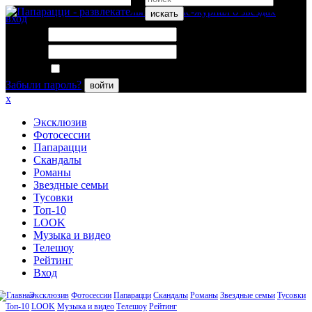
искать
вход
Логин:
Пароль:
Запомнить меня
Забыли пароль?
войти
x
Эксклюзив
Фотосессии
Папарацци
Скандалы
Романы
Звездные семьи
Тусовки
Топ-10
LOOK
Музыка и видео
Телешоу
Рейтинг
Вход
Эксклюзив
Фотосессии
Папарацци
Скандалы
Романы
Звездные семьи
Тусовки
Топ-10
LOOK
Музыка и видео
Телешоу
Рейтинг