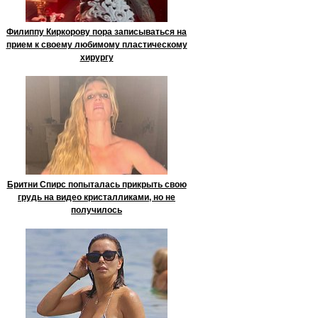
Филиппу Киркорову пора записываться на
прием к своему любимому пластическому
хирургу
Бритни Спирс попыталась прикрыть свою
грудь на видео кристалликами, но не
получилось