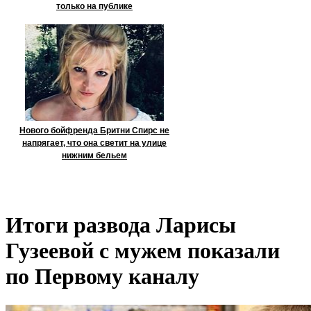
только на публике
Нового бойфренда Бритни Спирс не
напрягает, что она светит на улице
нижним бельем
Итоги развода Ларисы
Гузеевой с мужем показали
по Первому каналу