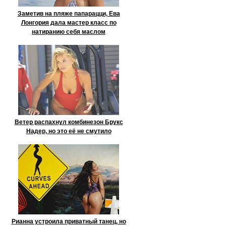
Заметив на пляже папарацци, Ева
Лонгория дала мастер класс по
натиранию себя маслом
Ветер распахнул комбинезон Брукс
Надер, но это её не смутило
Рианна устроила приватный танец, но