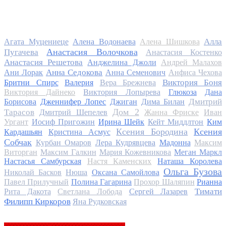
Алла
Агата Муцениеце
Алена Водонаева
Алена Шишкова
Анастасия Волочкова
Пугачева
Анастасия Костенко
Анастасия Решетова
Анджелина Джоли
Андрей Малахов
Анна Седокова
Ани Лорак
Анна Семенович
Анфиса Чехова
Виктория Боня
Бритни Спирс
Валерия
Вера Брежнева
Виктория Дайнеко
Виктория Лопырева
Глюкоза
Дана
Дмитрий
Борисова
Дженнифер Лопес
Джиган
Дима Билан
Дом 2
Тарасов
Дмитрий Шепелев
Жанна Фриске
Иван
Ургант
Иосиф Пригожин
Ирина Шейк
Кейт Миддлтон
Ким
Ксения Бородина
Ксения
Кардашьян
Кристина Асмус
Собчак
Курбан Омаров
Лера Кудрявцева
Мадонна
Максим
Виторган
Максим Галкин
Мария Кожевникова
Меган Маркл
Настасья Самбурская
Настя Каменских
Наташа Королева
Ольга Бузова
Николай Басков
Нюша
Оксана Самойлова
Павел Прилучный
Полина Гагарина
Прохор Шаляпин
Рианна
Тимати
Рита Дакота
Светлана Лобода
Сергей Лазарев
Филипп Киркоров
Яна Рудковская