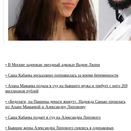
• В Москве задержан звездный адвокат Вадим Лялин
• Саша Кабаева несказанно поправилась за время беременности
• Алана Мамаева подала в суд на бывшего мужа и требует с него 269
миллионов рублей
• «Бедолаги, на Пашины деньги живут»: Надежда Санько прошлась
по Алане Мамаевой и Александру Липовому
• Саша Кабаева подает в суд на Александра Липового
• Бывшие жены Александра Липового снялись в одинаковых