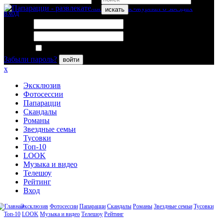
искать
вход
Логин:
Пароль:
Запомнить меня
Забыли пароль?
войти
x
Эксклюзив
Фотосессии
Папарацци
Скандалы
Романы
Звездные семьи
Тусовки
Топ-10
LOOK
Музыка и видео
Телешоу
Рейтинг
Вход
Эксклюзив
Фотосессии
Папарацци
Скандалы
Романы
Звездные семьи
Тусовки
Топ-10
LOOK
Музыка и видео
Телешоу
Рейтинг