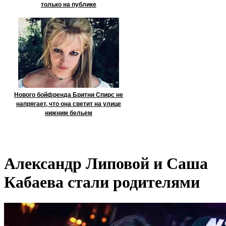
только на публике
Нового бойфренда Бритни Спирс не
напрягает, что она светит на улице
нижним бельем
Александр Липовой и Саша
Кабаева стали родителями