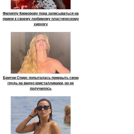
Филиппу Киркорову пора записываться на
прием к своему любимому пластическому
хирургу
Бритни Спирс попыталась прикрыть свою
грудь на видео кристалликами, но не
получилось