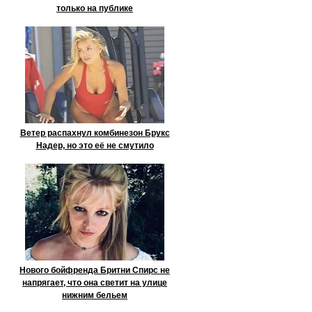
только на публике
Ветер распахнул комбинезон Брукс
Надер, но это её не смутило
Нового бойфренда Бритни Спирс не
напрягает, что она светит на улице
нижним бельем