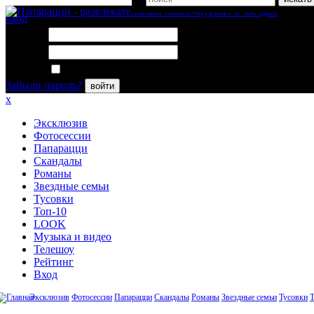
вход
Логин:
Пароль:
Запомнить меня
Забыли пароль?
войти
x
Эксклюзив
Фотосессии
Папарацци
Скандалы
Романы
Звездные семьи
Тусовки
Топ-10
LOOK
Музыка и видео
Телешоу
Рейтинг
Вход
Эксклюзив
Фотосессии
Папарацци
Скандалы
Романы
Звездные семьи
Тусовки
Т