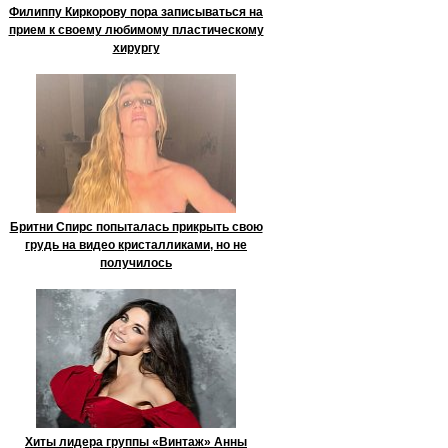
Филиппу Киркорову пора записываться на
прием к своему любимому пластическому
хирургу
Бритни Спирс попыталась прикрыть свою
грудь на видео кристалликами, но не
получилось
Хиты лидера группы «Винтаж» Анны