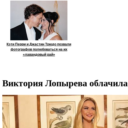
Кэти Перри и Джастин Трюдо позвали
фотографов полюбоваться на их
«лавандовый рай»
Виктория Лопырева облачилас