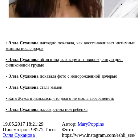
•
Элла Суханова
наглядно показала, как восстанавливает интимные
мышцы после родов
•
Элла Суханова
объяснила, как кормит новорожденную дочь
силиконовой грудью
•
Элла Суханова
показала фото с новорожденной дочерью
•
Элла Суханова
стала мамой
• Катя Жужа призналась, что долго не могла забеременеть
•
Элла Суханова
рассекретила пол ребенка
19.05.2017 18:21:29
|
Автор:
MaryPoppins
Просмотров: 98575
Тэги:
Фото:
Элла Суханова
https://www.instagram.com/eshli_see/