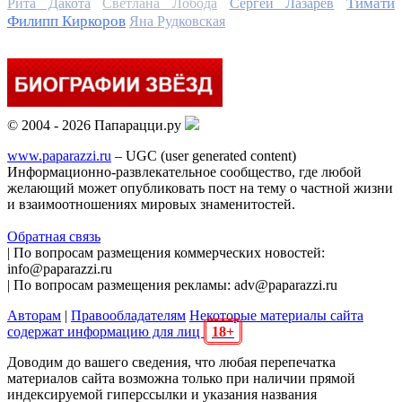
Тимати
Рита Дакота
Светлана Лобода
Сергей Лазарев
Филипп Киркоров
Яна Рудковская
© 2004 - 2026 Папарацци.ру
www.paparazzi.ru
– UGC (user generated content)
Информационно-развлекательное сообщество, где любой
желающий может опубликовать пост на тему о частной жизни
и взаимоотношениях мировых знаменитостей.
Обратная связь
| По вопросам размещения коммерческих новостей:
info@paparazzi.ru
| По вопросам размещения рекламы: adv@paparazzi.ru
Авторам
|
Правообладателям
Некоторые материалы сайта
содержат информацию для лиц
18+
Доводим до вашего сведения, что любая перепечатка
материалов сайта возможна только при наличии прямой
индексируемой гиперссылки и указания названия