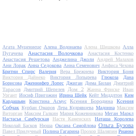
Алла
Агата Муцениеце
Алена Водонаева
Алена Шишкова
Анастасия Волочкова
Пугачева
Анастасия Костенко
Анастасия Решетова
Анджелина Джоли
Андрей Малахов
Анна Седокова
Ани Лорак
Анна Семенович
Анфиса Чехова
Виктория Боня
Бритни Спирс
Валерия
Вера Брежнева
Виктория Дайнеко
Виктория Лопырева
Глюкоза
Дана
Дмитрий
Борисова
Дженнифер Лопес
Джиган
Дима Билан
Дом 2
Тарасов
Дмитрий Шепелев
Жанна Фриске
Иван
Ургант
Иосиф Пригожин
Ирина Шейк
Кейт Миддлтон
Ким
Ксения Бородина
Ксения
Кардашьян
Кристина Асмус
Собчак
Курбан Омаров
Лера Кудрявцева
Мадонна
Максим
Виторган
Максим Галкин
Мария Кожевникова
Меган Маркл
Настасья Самбурская
Настя Каменских
Наташа Королева
Ольга Бузова
Николай Басков
Нюша
Оксана Самойлова
Павел Прилучный
Полина Гагарина
Прохор Шаляпин
Рианна