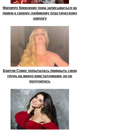
Филиппу Киркорову пора записываться на
прием к своему любимому пластическому
хирургу
Бритни Спирс попыталась прикрыть свою
грудь на видео кристалликами, но не
получилось