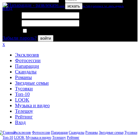
искать
вход
Логин:
Пароль:
Запомнить меня
Забыли пароль?
войти
x
Эксклюзив
Фотосессии
Папарацци
Скандалы
Романы
Звездные семьи
Тусовки
Топ-10
LOOK
Музыка и видео
Телешоу
Рейтинг
Вход
Эксклюзив
Фотосессии
Папарацци
Скандалы
Романы
Звездные семьи
Тусовки
Топ-10
LOOK
Музыка и видео
Телешоу
Рейтинг