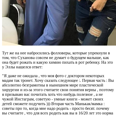
Тут же на нее набросились фолловеры, которые упрекнули в
том, что Суханова совсем не думает о будущем малыше, как
она будет рожать и какую химию пихать в рот ребенку. На это
у Эллы нашелся ответ:
"Я даже не ожидала , что моя фото с доктором некоторых
мадам так тронет. Хочу сказать следующее :. Первая часть : Вы
абсолютно безграмотны в нынешнем мире пластической
хирургии и из-за этого считаете свои понятия верны , поэтому
я призываю вас почитать хоть что нибудь полезное , а не
чужой Инстаграм, советую - умные книги - может своих
детей сможете подучить ))) Вторая часть Манькак/мамка :
советы про то, когда мне надо родить - просто бесят. почему
вы считаете , что для всех родить как вы в 16/20 лет это норма