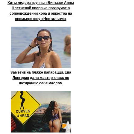
Хиты лидера группы «Винтаж» Анны
Плетневой впервые прозвучат в
сопровождении хора и оркестра на
премьере шоу «Ностальгия»
Заметив на пляже папарацци, Ева
Лонгория дала мастер класс по
натиранию себя маслом