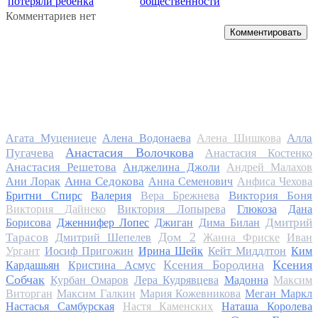
потеряли ребенка
общественности
Комментариев нет
Комментировать
Алла
Агата Муцениеце
Алена Водонаева
Алена Шишкова
Анастасия Волочкова
Пугачева
Анастасия Костенко
Анастасия Решетова
Анджелина Джоли
Андрей Малахов
Анна Седокова
Ани Лорак
Анна Семенович
Анфиса Чехова
Виктория Боня
Бритни Спирс
Валерия
Вера Брежнева
Виктория Дайнеко
Виктория Лопырева
Глюкоза
Дана
Дмитрий
Борисова
Дженнифер Лопес
Джиган
Дима Билан
Дом 2
Тарасов
Дмитрий Шепелев
Жанна Фриске
Иван
Ургант
Иосиф Пригожин
Ирина Шейк
Кейт Миддлтон
Ким
Ксения Бородина
Ксения
Кардашьян
Кристина Асмус
Собчак
Курбан Омаров
Лера Кудрявцева
Мадонна
Максим
Виторган
Максим Галкин
Мария Кожевникова
Меган Маркл
Настасья Самбурская
Настя Каменских
Наташа Королева