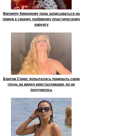
Филиппу Киркорову пора записываться на
прием к своему любимому пластическому
хирургу
Бритни Спирс попыталась прикрыть свою
грудь на видео кристалликами, но не
получилось