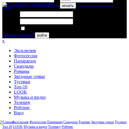
искать
вход
Логин:
Пароль:
Запомнить меня
Забыли пароль?
войти
x
Эксклюзив
Фотосессии
Папарацци
Скандалы
Романы
Звездные семьи
Тусовки
Топ-10
LOOK
Музыка и видео
Телешоу
Рейтинг
Вход
Эксклюзив
Фотосессии
Папарацци
Скандалы
Романы
Звездные семьи
Тусовки
Топ-10
LOOK
Музыка и видео
Телешоу
Рейтинг