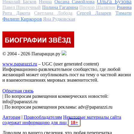
Ольга Бузова
Николай Басков
Нюша
Оксана Самойлова
Павел Прилучный
Полина Гагарина
Прохор Шаляпин
Рианна
Тимати
Рита Дакота
Светлана Лобода
Сергей Лазарев
Филипп Киркоров
Яна Рудковская
© 2004 - 2026 Папарацци.ру
www.paparazzi.ru
– UGC (user generated content)
Информационно-развлекательное сообщество, где любой
желающий может опубликовать пост на тему о частной жизни
и взаимоотношениях мировых знаменитостей.
Обратная связь
| По вопросам размещения коммерческих новостей:
info@paparazzi.ru
| По вопросам размещения рекламы: adv@paparazzi.ru
Авторам
|
Правообладателям
Некоторые материалы сайта
содержат информацию для лиц
18+
Доводим до вашего сведения, что любая перепечатка