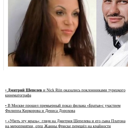
•
Дмитрий Шепелев
и Nick Riin оказались поклонниками турецкого
кинематографа
• В Москве прошел премьерный показ фильма «Братья»с участием
Филиппа Киркорова и Дениса Дорохова
• «Убить эту мразь»: глядя на Дмитрия Шепелева и его сына Платона
на мероприятии, отец Жанны Фриске перешёл на крайности