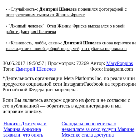
• «Случайность»:
Дмитрий Шепелев
поделился фотографией с
повзрослевшим сыном от Жанны Фриске
• "Лживый человек": Отец Жанны Фриске высказался о новой
работе Дмитрия Шепелева
• «Клановость, лобби, связи»:
Дмитрий Шепелев
снова вернулся на
телевидение с новой доброй передачей, но публика недовольна
30.05.2017 19:50:57
| Просмотров: 72269
Автор:
MaryPoppins
Тэги:
Дмитрий Шепелев
Фото: instagram.com
*Деятельность организации Meta Platforms Inc. по реализации
продуктов социальной сети Instagram/Facebook на территории
Российской Федерации запрещена.
Если Вы являетесь автором одного из фото и не согласны с
его публикацией — обратитесь в администрацию и мы
исправим ошибку.
Никита Джигурда и
Скандальная переписка о
Марина Анисина
невыплате за секс-услуги Марине
заявили, что опять
Мексике стала доступна