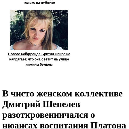
только на публике
Нового бойфренда Бритни Спирс не
напрягает, что она светит на улице
нижним бельем
В чисто женском коллективе
Дмитрий Шепелев
разоткровенничался о
нюансах воспитания Платона