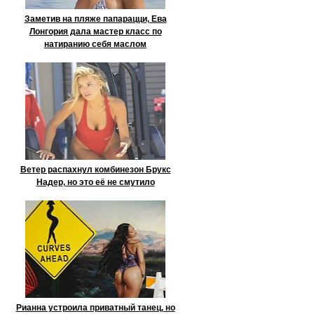
Заметив на пляже папарацци, Ева
Лонгория дала мастер класс по
натиранию себя маслом
Ветер распахнул комбинезон Брукс
Надер, но это её не смутило
Рианна устроила приватный танец, но