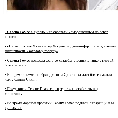
•
Селена Гомес
в купальнике обозвали «выброшенным на берег
китом»
• «Голые платья» Дженнифер Лоуренс и Дженнифер Лопес добавили
пикантности «Золотому глобусу»
•
Селена Гомес
показала фото со свадьбы, а Бенни Бланко с первой
брачной ночи
• На премии «Эмми» образ Дженны Ортега оказался более смелым,
чем у Сидни Суини
• Похудевшей Селене Гомес еще предстоит поработать над
животиком
• Во время морской прогулки Селену Гомес подвели папарацци и её
купальник