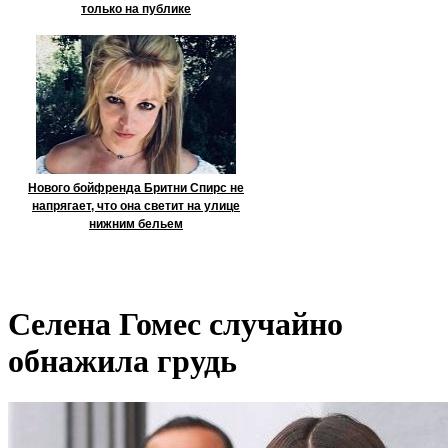
только на публике
Нового бойфренда Бритни Спирс не
напрягает, что она светит на улице
нижним бельем
Селена Гомес случайно
обнажила грудь