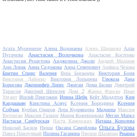
Алла
Агата Муцениеце
Алена Водонаева
Алена Шишкова
Анастасия Волочкова
Пугачева
Анастасия Костенко
Анастасия Решетова
Анджелина Джоли
Андрей Малахов
Анна Седокова
Ани Лорак
Анна Семенович
Анфиса Чехова
Виктория Боня
Бритни Спирс
Валерия
Вера Брежнева
Виктория Дайнеко
Виктория Лопырева
Глюкоза
Дана
Дмитрий
Борисова
Дженнифер Лопес
Джиган
Дима Билан
Дом 2
Тарасов
Дмитрий Шепелев
Жанна Фриске
Иван
Ургант
Иосиф Пригожин
Ирина Шейк
Кейт Миддлтон
Ким
Ксения Бородина
Ксения
Кардашьян
Кристина Асмус
Собчак
Курбан Омаров
Лера Кудрявцева
Мадонна
Максим
Виторган
Максим Галкин
Мария Кожевникова
Меган Маркл
Настасья Самбурская
Настя Каменских
Наташа Королева
Ольга Бузова
Николай Басков
Нюша
Оксана Самойлова
Павел Прилучный
Полина Гагарина
Прохор Шаляпин
Рианна