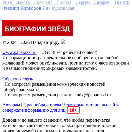
Тимати
Рита Дакота
Светлана Лобода
Сергей Лазарев
Филипп Киркоров
Яна Рудковская
© 2004 - 2026 Папарацци.ру
www.paparazzi.ru
– UGC (user generated content)
Информационно-развлекательное сообщество, где любой
желающий может опубликовать пост на тему о частной жизни
и взаимоотношениях мировых знаменитостей.
Обратная связь
| По вопросам размещения коммерческих новостей:
info@paparazzi.ru
| По вопросам размещения рекламы: adv@paparazzi.ru
Авторам
|
Правообладателям
Некоторые материалы сайта
содержат информацию для лиц
18+
Доводим до вашего сведения, что любая перепечатка
материалов сайта возможна только при наличии прямой
индексируемой гиперссылки и указания названия