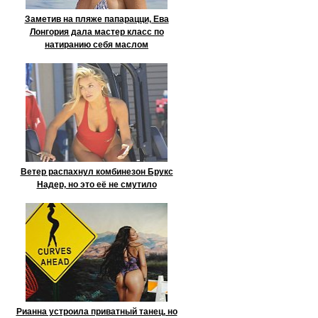
Заметив на пляже папарацци, Ева
Лонгория дала мастер класс по
натиранию себя маслом
Ветер распахнул комбинезон Брукс
Надер, но это её не смутило
Рианна устроила приватный танец, но