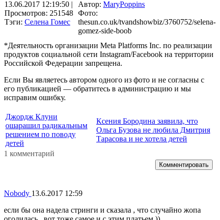
13.06.2017 12:19:50
|
Автор:
MaryPoppins
Просмотров: 251548
Фото:
Тэги:
Селена Гомес
thesun.co.uk/tvandshowbiz/3760752/selena-
gomez-side-boob
*Деятельность организации Meta Platforms Inc. по реализации
продуктов социальной сети Instagram/Facebook на территории
Российской Федерации запрещена.
Если Вы являетесь автором одного из фото и не согласны с
его публикацией — обратитесь в администрацию и мы
исправим ошибку.
Джордж Клуни
Ксения Бородина заявила, что
ошарашил радикальным
Ольга Бузова не любила Дмитрия
решением по поводу
Тарасова и не хотела детей
детей
1 комментарий
Комментировать
Nobody
13.6.2017 12:59
если бы она надела стринги и сказала , что случайно жопа
оголилась , вот тоже самое и с этим платьем ))