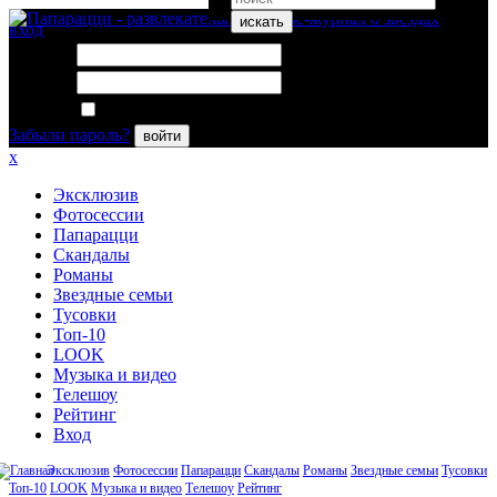
искать
вход
Логин:
Пароль:
Запомнить меня
Забыли пароль?
войти
x
Эксклюзив
Фотосессии
Папарацци
Скандалы
Романы
Звездные семьи
Тусовки
Топ-10
LOOK
Музыка и видео
Телешоу
Рейтинг
Вход
Эксклюзив
Фотосессии
Папарацци
Скандалы
Романы
Звездные семьи
Тусовки
Топ-10
LOOK
Музыка и видео
Телешоу
Рейтинг