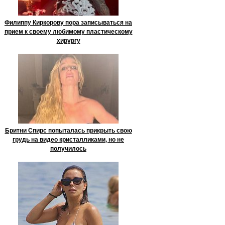
Филиппу Киркорову пора записываться на
прием к своему любимому пластическому
хирургу
Бритни Спирс попыталась прикрыть свою
грудь на видео кристалликами, но не
получилось