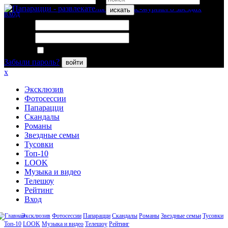
искать
вход
Логин:
Пароль:
Запомнить меня
Забыли пароль?
войти
x
Эксклюзив
Фотосессии
Папарацци
Скандалы
Романы
Звездные семьи
Тусовки
Топ-10
LOOK
Музыка и видео
Телешоу
Рейтинг
Вход
Эксклюзив
Фотосессии
Папарацци
Скандалы
Романы
Звездные семьи
Тусовки
Топ-10
LOOK
Музыка и видео
Телешоу
Рейтинг