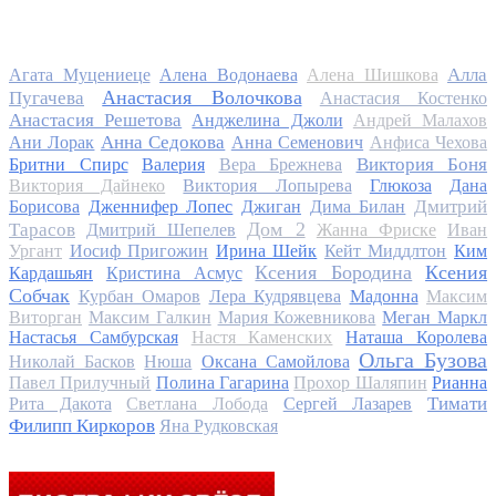
Алла
Агата Муцениеце
Алена Водонаева
Алена Шишкова
Анастасия Волочкова
Пугачева
Анастасия Костенко
Анастасия Решетова
Анджелина Джоли
Андрей Малахов
Анна Седокова
Ани Лорак
Анна Семенович
Анфиса Чехова
Виктория Боня
Бритни Спирс
Валерия
Вера Брежнева
Виктория Дайнеко
Виктория Лопырева
Глюкоза
Дана
Дмитрий
Борисова
Дженнифер Лопес
Джиган
Дима Билан
Дом 2
Тарасов
Дмитрий Шепелев
Жанна Фриске
Иван
Ургант
Иосиф Пригожин
Ирина Шейк
Кейт Миддлтон
Ким
Ксения Бородина
Ксения
Кардашьян
Кристина Асмус
Собчак
Курбан Омаров
Лера Кудрявцева
Мадонна
Максим
Виторган
Максим Галкин
Мария Кожевникова
Меган Маркл
Настасья Самбурская
Настя Каменских
Наташа Королева
Ольга Бузова
Николай Басков
Нюша
Оксана Самойлова
Павел Прилучный
Полина Гагарина
Прохор Шаляпин
Рианна
Тимати
Рита Дакота
Светлана Лобода
Сергей Лазарев
Филипп Киркоров
Яна Рудковская