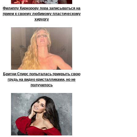
Филиппу Киркорову пора записываться на
прием к своему любимому пластическому
хирургу
Бритни Спирс попыталась прикрыть свою
грудь на видео кристалликами, но не
получилось