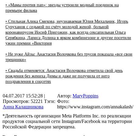
• «Мамы против пап»: звезды устроили модный поединок на
премьере фильма
• Стильная Алика Смехова, неузнаваемая Юлия Михальчик, Игорь
Суруханов с седьмой по счёту молодой женой, больной
коронавирусом Иосиф Пригожин, как всегда сексапильная Ольга
Серябкина, Лариса Долина в ярком комбинезоне и другие посетили
ужин премии «Виктория
• Не хуже Айзы: Анастасия Волочкова без трусов показала «все свои
трещинки»
• Свадьба отменяется: Анастасия Волочкова отметила свой день
рождения без жениха Димы и даже не получила от него
поздравления в соцсетях
04.07.2017 15:52:28
|
Автор:
MaryPoppins
Просмотров: 52221
Тэги:
Фото:
Анна Калашникова
https://www.instagram.com/annakalash/
*Деятельность организации Meta Platforms Inc. по реализации
продуктов социальной сети Instagram/Facebook на территории
Российской Федерации запрещена.