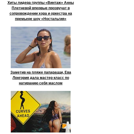
Хиты лидера группы «Винтаж» Анны
Плетневой впервые прозвучат в
сопровождении хора и оркестра на
премьере шоу «Ностальгия»
Заметив на пляже папарацци, Ева
Лонгория дала мастер класс по
натиранию себя маслом