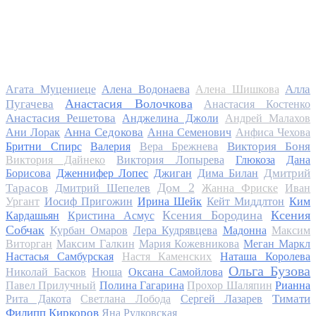
Алла
Агата Муцениеце
Алена Водонаева
Алена Шишкова
Анастасия Волочкова
Пугачева
Анастасия Костенко
Анастасия Решетова
Анджелина Джоли
Андрей Малахов
Анна Седокова
Ани Лорак
Анна Семенович
Анфиса Чехова
Виктория Боня
Бритни Спирс
Валерия
Вера Брежнева
Виктория Дайнеко
Виктория Лопырева
Глюкоза
Дана
Дмитрий
Борисова
Дженнифер Лопес
Джиган
Дима Билан
Дом 2
Тарасов
Дмитрий Шепелев
Жанна Фриске
Иван
Ургант
Иосиф Пригожин
Ирина Шейк
Кейт Миддлтон
Ким
Ксения Бородина
Ксения
Кардашьян
Кристина Асмус
Собчак
Курбан Омаров
Лера Кудрявцева
Мадонна
Максим
Виторган
Максим Галкин
Мария Кожевникова
Меган Маркл
Настасья Самбурская
Настя Каменских
Наташа Королева
Ольга Бузова
Николай Басков
Нюша
Оксана Самойлова
Павел Прилучный
Полина Гагарина
Прохор Шаляпин
Рианна
Тимати
Рита Дакота
Светлана Лобода
Сергей Лазарев
Филипп Киркоров
Яна Рудковская