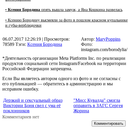
•
Ксения Бородина
опять вышла замуж, а Яна Кошкина развелась
• Ксению Бородину высмеяли за фото в пошлом красном купальнике
и губы-верблюдочки
06.07.2017 12:26:19
| Просмотров:
Автор:
MaryPoppins
78589
Тэги:
Ксения Бородина
Фото:
instagram.com/borodylia/
*Деятельность организации Meta Platforms Inc. по реализации
продуктов социальной сети Instagram/Facebook на территории
Российской Федерации запрещена.
Если Вы являетесь автором одного из фото и не согласны с
его публикацией — обратитесь в администрацию и мы
исправим ошибку.
Дерзкий и сексуальный образ
"Мисс Кувалда" смогла
Виктории Боня свел с ума её
оправить в ЗАГС Сергея
поклонников
Жорина
Комментариев нет
Комментировать