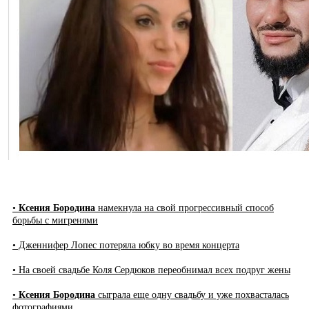
•
Ксения Бородина
намекнула на свой прогрессивный способ
борьбы с мигренями
• Дженнифер Лопес потеряла юбку во время концерта
• На своей свадьбе Коля Сердюков переобнимал всех подруг жены
•
Ксения Бородина
сыграла еще одну свадьбу и уже похвасталась
фотографиями