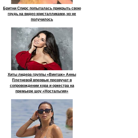
Бритни Спирс попыталась прикрыть свою
грудь на видео кристалликами, но не
получилось
Хиты лидера группы «Винтаж» Анны
Плетневой впервые прозвучат в
сопровождении хора и оркестра на
премьере шоу «Ностальгия»