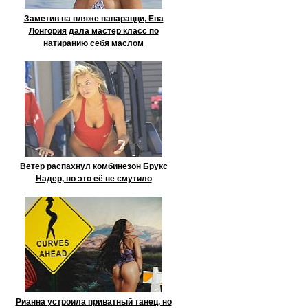
Заметив на пляже папарацци, Ева
Лонгория дала мастер класс по
натиранию себя маслом
Ветер распахнул комбинезон Брукс
Надер, но это её не смутило
Рианна устроила приватный танец, но