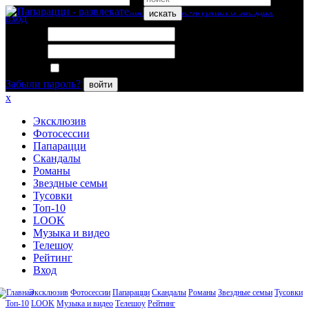
искать
вход
Логин:
Пароль:
Запомнить меня
Забыли пароль?
войти
x
Эксклюзив
Фотосессии
Папарацци
Скандалы
Романы
Звездные семьи
Тусовки
Топ-10
LOOK
Музыка и видео
Телешоу
Рейтинг
Вход
Эксклюзив
Фотосессии
Папарацци
Скандалы
Романы
Звездные семьи
Тусовки
Топ-10
LOOK
Музыка и видео
Телешоу
Рейтинг