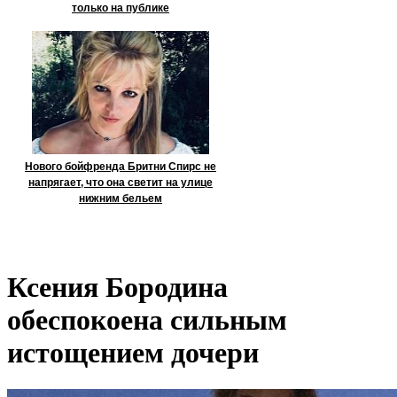
только на публике
Нового бойфренда Бритни Спирс не
напрягает, что она светит на улице
нижним бельем
Ксения Бородина
обеспокоена сильным
истощением дочери