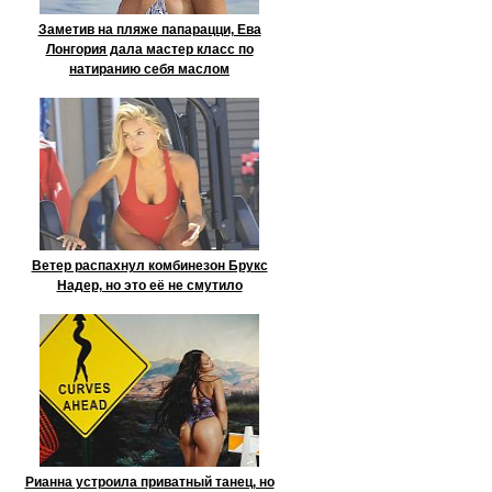
Заметив на пляже папарацци, Ева
Лонгория дала мастер класс по
натиранию себя маслом
Ветер распахнул комбинезон Брукс
Надер, но это её не смутило
Рианна устроила приватный танец, но