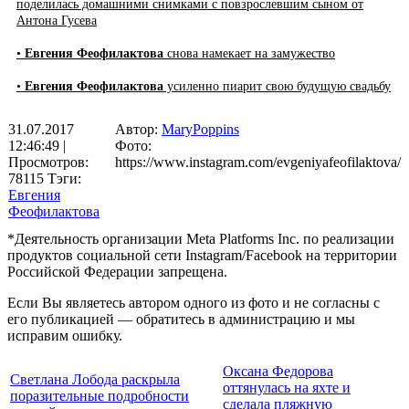
поделилась домашними снимками с повзрослевшим сыном от
Антона Гусева
•
Евгения Феофилактова
снова намекает на замужество
•
Евгения Феофилактова
усиленно пиарит свою будущую свадьбу
31.07.2017
Автор:
MaryPoppins
12:46:49
|
Фото:
Просмотров:
https://www.instagram.com/evgeniyafeofilaktova/
78115
Тэги:
Евгения
Феофилактова
*Деятельность организации Meta Platforms Inc. по реализации
продуктов социальной сети Instagram/Facebook на территории
Российской Федерации запрещена.
Если Вы являетесь автором одного из фото и не согласны с
его публикацией — обратитесь в администрацию и мы
исправим ошибку.
Оксана Федорова
Светлана Лобода раскрыла
оттянулась на яхте и
поразительные подробности
сделала пляжную