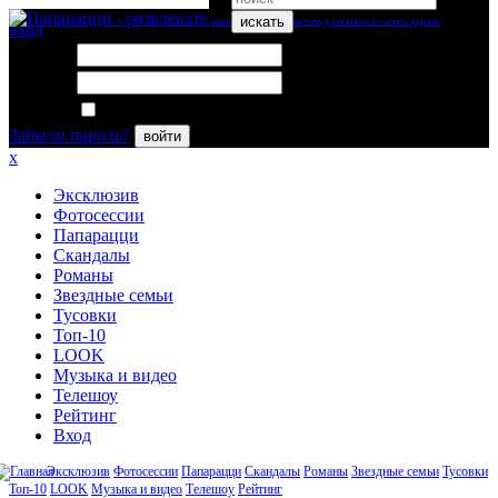
искать
вход
Логин:
Пароль:
Запомнить меня
Забыли пароль?
войти
x
Эксклюзив
Фотосессии
Папарацци
Скандалы
Романы
Звездные семьи
Тусовки
Топ-10
LOOK
Музыка и видео
Телешоу
Рейтинг
Вход
Эксклюзив
Фотосессии
Папарацци
Скандалы
Романы
Звездные семьи
Тусовки
Топ-10
LOOK
Музыка и видео
Телешоу
Рейтинг