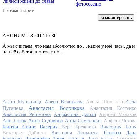
личной жизни до славы
фотосессию
1 комментарий
Комментировать
АНОНИМ
1.8.2017 15:30
А мы считаем, что нам абсолютно по ... какие у неё часы, да и
на неё собственно тоже по ...
Алла
Агата Муцениеце
Алена Водонаева
Алена Шишкова
Анастасия Волочкова
Пугачева
Анастасия Костенко
Анастасия Решетова
Анджелина Джоли
Андрей Малахов
Анна Седокова
Ани Лорак
Анна Семенович
Анфиса Чехова
Виктория Боня
Бритни Спирс
Валерия
Вера Брежнева
Виктория Дайнеко
Виктория Лопырева
Глюкоза
Дана
Дмитрий
Борисова
Дженнифер Лопес
Джиган
Дима Билан