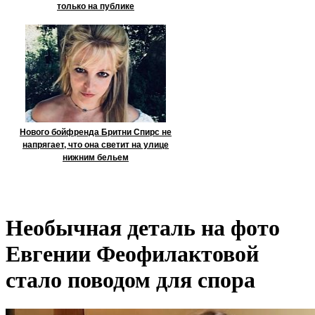
только на публике
Нового бойфренда Бритни Спирс не
напрягает, что она светит на улице
нижним бельем
Необычная деталь на фото
Евгении Феофилактовой
стало поводом для спора