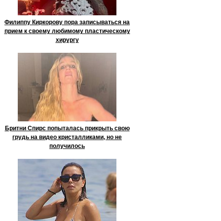
Филиппу Киркорову пора записываться на
прием к своему любимому пластическому
хирургу
Бритни Спирс попыталась прикрыть свою
грудь на видео кристалликами, но не
получилось