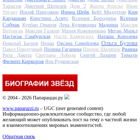
Дом 2
Тарасов
Дмитрий Шепелев
Жанна Фриске
Иван
Ургант
Иосиф Пригожин
Ирина Шейк
Кейт Миддлтон
Ким
Ксения Бородина
Ксения
Кардашьян
Кристина Асмус
Собчак
Курбан Омаров
Лера Кудрявцева
Мадонна
Максим
Виторган
Максим Галкин
Мария Кожевникова
Меган Маркл
Настасья Самбурская
Настя Каменских
Наташа Королева
Ольга Бузова
Николай Басков
Нюша
Оксана Самойлова
Павел Прилучный
Полина Гагарина
Прохор Шаляпин
Рианна
Тимати
Рита Дакота
Светлана Лобода
Сергей Лазарев
Филипп Киркоров
Яна Рудковская
© 2004 - 2026 Папарацци.ру
www.paparazzi.ru
– UGC (user generated content)
Информационно-развлекательное сообщество, где любой
желающий может опубликовать пост на тему о частной жизни
и взаимоотношениях мировых знаменитостей.
Обратная связь