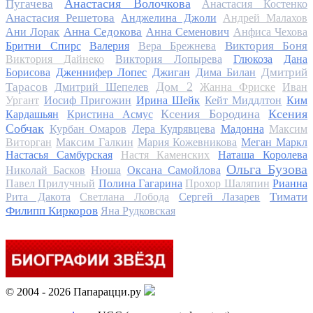
Анастасия Волочкова
Пугачева
Анастасия Костенко
Анастасия Решетова
Анджелина Джоли
Андрей Малахов
Анна Седокова
Ани Лорак
Анна Семенович
Анфиса Чехова
Виктория Боня
Бритни Спирс
Валерия
Вера Брежнева
Виктория Дайнеко
Виктория Лопырева
Глюкоза
Дана
Дмитрий
Борисова
Дженнифер Лопес
Джиган
Дима Билан
Дом 2
Тарасов
Дмитрий Шепелев
Жанна Фриске
Иван
Ургант
Иосиф Пригожин
Ирина Шейк
Кейт Миддлтон
Ким
Ксения Бородина
Ксения
Кардашьян
Кристина Асмус
Собчак
Курбан Омаров
Лера Кудрявцева
Мадонна
Максим
Виторган
Максим Галкин
Мария Кожевникова
Меган Маркл
Настасья Самбурская
Настя Каменских
Наташа Королева
Ольга Бузова
Николай Басков
Нюша
Оксана Самойлова
Павел Прилучный
Полина Гагарина
Прохор Шаляпин
Рианна
Тимати
Рита Дакота
Светлана Лобода
Сергей Лазарев
Филипп Киркоров
Яна Рудковская
© 2004 - 2026 Папарацци.ру