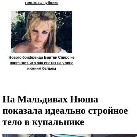
только на публике
Нового бойфренда Бритни Спирс не
напрягает, что она светит на улице
нижним бельем
На Мальдивах Нюша
показала идеально стройное
тело в купальнике