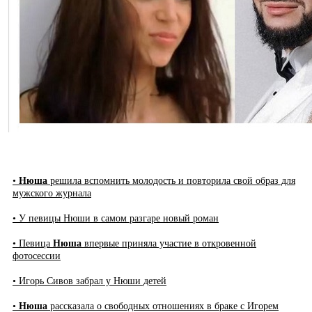
•
Нюша
решила вспомнить молодость и повторила свой образ для
мужского журнала
• У певицы Нюши в самом разгаре новый роман
• Певица
Нюша
впервые приняла участие в откровенной
фотосессии
• Игорь Сивов забрал у Нюши детей
•
Нюша
рассказала о свободных отношениях в браке с Игорем