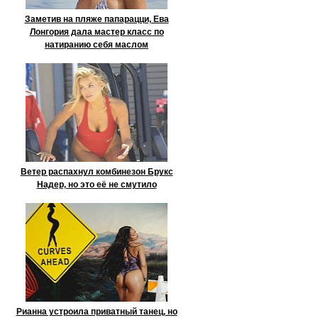
Заметив на пляже папарацци, Ева
Лонгория дала мастер класс по
натиранию себя маслом
Ветер распахнул комбинезон Брукс
Надер, но это её не смутило
Рианна устроила приватный танец, но