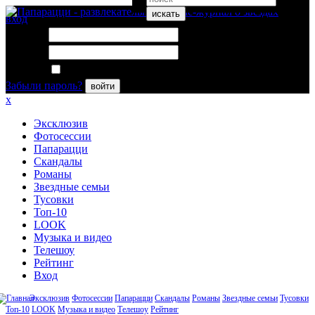
искать
вход
Логин:
Пароль:
Запомнить меня
Забыли пароль?
войти
x
Эксклюзив
Фотосессии
Папарацци
Скандалы
Романы
Звездные семьи
Тусовки
Топ-10
LOOK
Музыка и видео
Телешоу
Рейтинг
Вход
Эксклюзив
Фотосессии
Папарацци
Скандалы
Романы
Звездные семьи
Тусовки
Топ-10
LOOK
Музыка и видео
Телешоу
Рейтинг