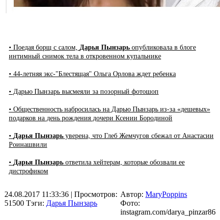
• Поедая борщ с салом,
Дарья Пынзарь
опубликовала в блоге
интимный снимок тела в откровенном купальнике
• 44-летняя экс-"Блестящая" Ольга Орлова ждет ребенка
• Дарью Пынзарь высмеяли за позорный фотошоп
• Общественность набросилась на Дарью Пынзарь из-за «дешевых»
подарков на день рождения дочери Ксении Бородиной
•
Дарья Пынзарь
уверена, что Глеб Жемчугов сбежал от Анастасии
Роинашвили
•
Дарья Пынзарь
ответила хейтерам, которые обозвали ее
дистрофиком
24.08.2017 11:33:36
| Просмотров:
Автор:
MaryPoppins
51500
Тэги:
Дарья Пынзарь
Фото:
instagram.com/darya_pinzar86