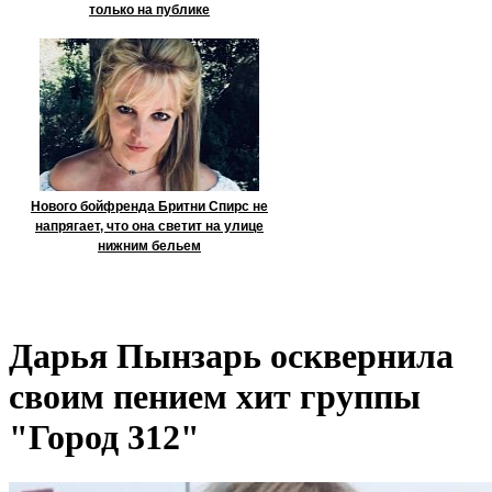
только на публике
Нового бойфренда Бритни Спирс не
напрягает, что она светит на улице
нижним бельем
Дарья Пынзарь осквернила
своим пением хит группы
"Город 312"