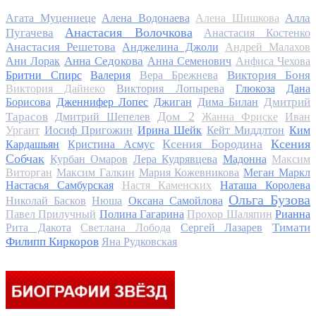
Алла
Агата Муцениеце
Алена Водонаева
Алена Шишкова
Анастасия Волочкова
Пугачева
Анастасия Костенко
Анастасия Решетова
Анджелина Джоли
Андрей Малахов
Анна Седокова
Ани Лорак
Анна Семенович
Анфиса Чехова
Виктория Боня
Бритни Спирс
Валерия
Вера Брежнева
Виктория Дайнеко
Виктория Лопырева
Глюкоза
Дана
Дмитрий
Борисова
Дженнифер Лопес
Джиган
Дима Билан
Дом 2
Тарасов
Дмитрий Шепелев
Жанна Фриске
Иван
Ургант
Иосиф Пригожин
Ирина Шейк
Кейт Миддлтон
Ким
Ксения Бородина
Ксения
Кардашьян
Кристина Асмус
Собчак
Курбан Омаров
Лера Кудрявцева
Мадонна
Максим
Виторган
Максим Галкин
Мария Кожевникова
Меган Маркл
Настасья Самбурская
Настя Каменских
Наташа Королева
Ольга Бузова
Николай Басков
Нюша
Оксана Самойлова
Павел Прилучный
Полина Гагарина
Прохор Шаляпин
Рианна
Тимати
Рита Дакота
Светлана Лобода
Сергей Лазарев
Филипп Киркоров
Яна Рудковская