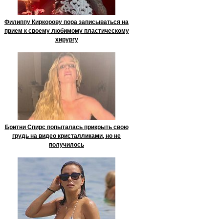
Филиппу Киркорову пора записываться на
прием к своему любимому пластическому
хирургу
Бритни Спирс попыталась прикрыть свою
грудь на видео кристалликами, но не
получилось