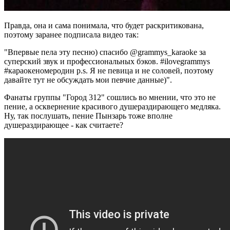
Правда, она и сама понимала, что будет раскритикована,
поэтому заранее подписала видео так:
"Впервые пела эту песню) спасибо @grammys_karaoke за
суперский звук и профессиональных бэков. #ilovegrammys
#караокеномеродин p.s. Я не певица и не соловей, поэтому
давайте тут не обсуждать мои певчие данные)".
Фанаты группы "Город 312" сошлись во мнении, что это не
пение, а осквернение красивого душераздирающего медляка.
Ну, так послушать, пение Пынзарь тоже вполне
душераздирающее - как считаете?