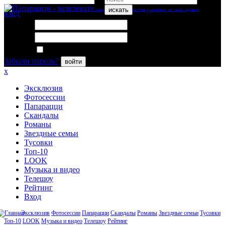
искать
вход
Логин:
Пароль:
Запомнить меня
Забыли пароль?
войти
x
Эксклюзив
Фотосессии
Папарацци
Скандалы
Романы
Звездные семьи
Тусовки
Топ-10
LOOK
Музыка и видео
Телешоу
Рейтинг
Вход
Эксклюзив
Фотосессии
Папарацци
Скандалы
Романы
Звездные семьи
Тусовки
Топ-10
LOOK
Музыка и видео
Телешоу
Рейтинг