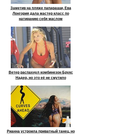
Заметив на пляже папарацци, Ева
Лонгория дала мастер класс по
натиранию себя маслом
Ветер распахнул комбинезон Брукс
Надер, но это её не смутило
Рианна устроила приватный танец, но