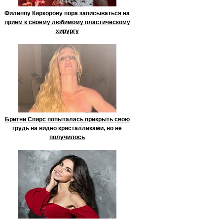
Филиппу Киркорову пора записываться на
прием к своему любимому пластическому
хирургу
Бритни Спирс попыталась прикрыть свою
грудь на видео кристалликами, но не
получилось