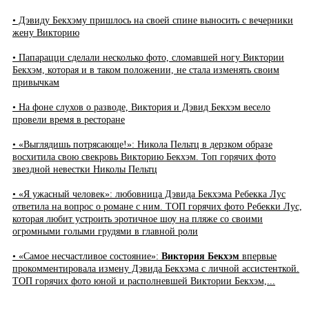
• Дэвиду Бекхэму пришлось на своей спине выносить с вечерники
жену Викторию
• Папарацци сделали несколько фото, сломавшей ногу Виктории
Бекхэм, которая и в таком положении, не стала изменять своим
привычкам
• На фоне слухов о разводе, Виктория и Дэвид Бекхэм весело
провели время в ресторане
• «Выглядишь потрясающе!»: Никола Пельтц в дерзком образе
восхитила свою свекровь Викторию Бекхэм. Топ горячих фото
звездной невестки Николы Пельтц
• «Я ужасный человек»: любовница Дэвида Бекхэма Ребекка Лус
ответила на вопрос о романе с ним. ТОП горячих фото Ребекки Лус,
которая любит устроить эротичное шоу на пляже со своими
огромными голыми грудями в главной роли
• «Самое несчастливое состояние»:
Виктория Бекхэм
впервые
прокомментировала измену Дэвида Бекхэма с личной ассистенткой.
ТОП горячих фото юной и располневшей Виктории Бекхэм,...