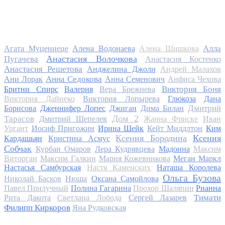
Алла
Агата Муцениеце
Алена Водонаева
Алена Шишкова
Анастасия Волочкова
Пугачева
Анастасия Костенко
Анастасия Решетова
Анджелина Джоли
Андрей Малахов
Анна Седокова
Ани Лорак
Анна Семенович
Анфиса Чехова
Виктория Боня
Бритни Спирс
Валерия
Вера Брежнева
Виктория Дайнеко
Виктория Лопырева
Глюкоза
Дана
Дмитрий
Борисова
Дженнифер Лопес
Джиган
Дима Билан
Дом 2
Тарасов
Дмитрий Шепелев
Жанна Фриске
Иван
Ургант
Иосиф Пригожин
Ирина Шейк
Кейт Миддлтон
Ким
Ксения Бородина
Ксения
Кардашьян
Кристина Асмус
Собчак
Курбан Омаров
Лера Кудрявцева
Мадонна
Максим
Виторган
Максим Галкин
Мария Кожевникова
Меган Маркл
Настасья Самбурская
Настя Каменских
Наташа Королева
Ольга Бузова
Николай Басков
Нюша
Оксана Самойлова
Павел Прилучный
Полина Гагарина
Прохор Шаляпин
Рианна
Тимати
Рита Дакота
Светлана Лобода
Сергей Лазарев
Филипп Киркоров
Яна Рудковская