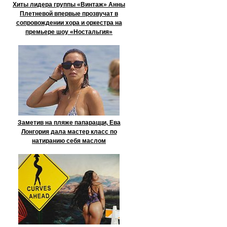
Хиты лидера группы «Винтаж» Анны
Плетневой впервые прозвучат в
сопровождении хора и оркестра на
премьере шоу «Ностальгия»
Заметив на пляже папарацци, Ева
Лонгория дала мастер класс по
натиранию себя маслом