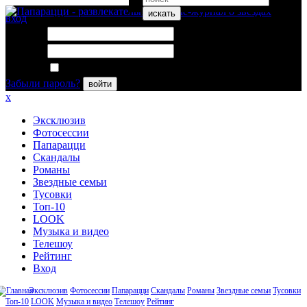
искать
вход
Логин:
Пароль:
Запомнить меня
Забыли пароль?
войти
x
Эксклюзив
Фотосессии
Папарацци
Скандалы
Романы
Звездные семьи
Тусовки
Топ-10
LOOK
Музыка и видео
Телешоу
Рейтинг
Вход
Эксклюзив
Фотосессии
Папарацци
Скандалы
Романы
Звездные семьи
Тусовки
Топ-10
LOOK
Музыка и видео
Телешоу
Рейтинг