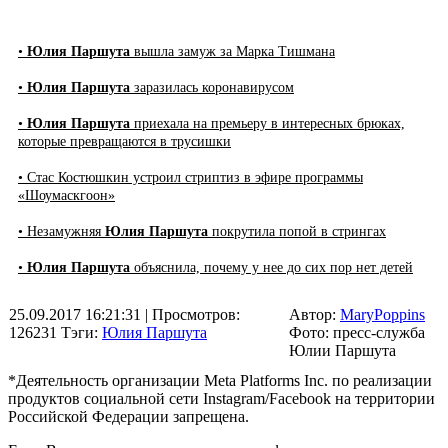
•
Юлия Паршута
вышла замуж за Марка Тишмана
•
Юлия Паршута
заразилась коронавирусом
•
Юлия Паршута
приехала на премьеру в интересных брюках,
которые превращаются в трусишки
• Стас Костюшкин устроил стриптиз в эфире программы
«Шоумаскгоон»
• Незамужняя
Юлия Паршута
покрутила попой в стрингах
•
Юлия Паршута
объяснила, почему у нее до сих пор нет детей
25.09.2017 16:21:31
| Просмотров:
Автор:
MaryPoppins
126231
Тэги:
Юлия Паршута
Фото: пресс-служба
Юлии Паршута
*Деятельность организации Meta Platforms Inc. по реализации
продуктов социальной сети Instagram/Facebook на территории
Российской Федерации запрещена.