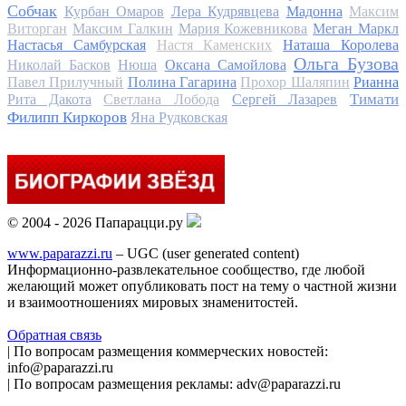
Собчак
Курбан Омаров
Лера Кудрявцева
Мадонна
Максим
Виторган
Максим Галкин
Мария Кожевникова
Меган Маркл
Настасья Самбурская
Настя Каменских
Наташа Королева
Ольга Бузова
Николай Басков
Нюша
Оксана Самойлова
Павел Прилучный
Полина Гагарина
Прохор Шаляпин
Рианна
Тимати
Рита Дакота
Светлана Лобода
Сергей Лазарев
Филипп Киркоров
Яна Рудковская
© 2004 - 2026 Папарацци.ру
www.paparazzi.ru
– UGC (user generated content)
Информационно-развлекательное сообщество, где любой
желающий может опубликовать пост на тему о частной жизни
и взаимоотношениях мировых знаменитостей.
Обратная связь
| По вопросам размещения коммерческих новостей:
info@paparazzi.ru
| По вопросам размещения рекламы: adv@paparazzi.ru