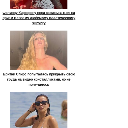
Филиппу Киркорову пора записываться на
прием к своему любимому пластическому
хирургу
Бритни Спирс попыталась прикрыть свою
грудь на видео кристалликами, но не
получилось