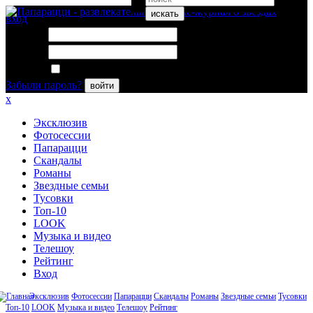
искать
вход
Логин:
Пароль:
Запомнить меня
Забыли пароль?
войти
x
Эксклюзив
Фотосессии
Папарацци
Скандалы
Романы
Звездные семьи
Тусовки
Топ-10
LOOK
Музыка и видео
Телешоу
Рейтинг
Вход
Эксклюзив
Фотосессии
Папарацци
Скандалы
Романы
Звездные семьи
Тусовки
Топ-10
LOOK
Музыка и видео
Телешоу
Рейтинг