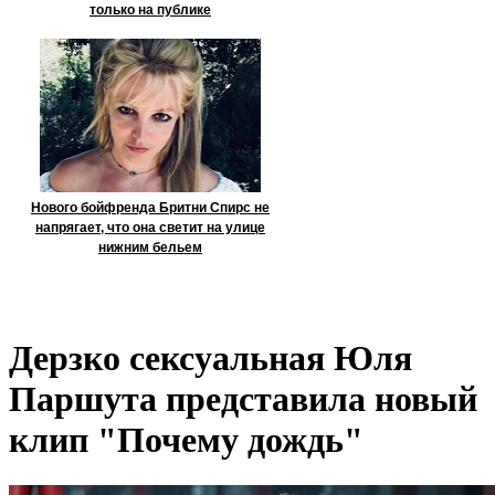
только на публике
Нового бойфренда Бритни Спирс не
напрягает, что она светит на улице
нижним бельем
Дерзко сексуальная Юля
Паршута представила новый
клип "Почему дождь"