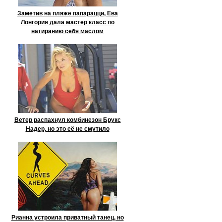
Заметив на пляже папарацци, Ева
Лонгория дала мастер класс по
натиранию себя маслом
Ветер распахнул комбинезон Брукс
Надер, но это её не смутило
Рианна устроила приватный танец, но