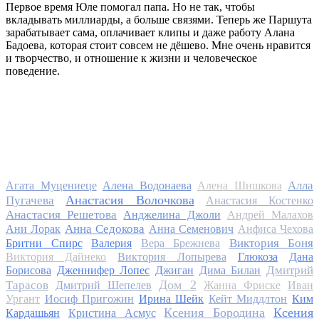
Первое время Юле помогал папа. Но не так, чтобы
вкладывать миллиарды, а больше связями. Теперь же Паршута
зарабатывает сама, оплачивает клипы и даже работу Алана
Бадоева, которая стоит совсем не дёшево. Мне очень нравится
и творчество, и отношение к жизни и человеческое
поведение.
Алла
Агата Муцениеце
Алена Водонаева
Алена Шишкова
Анастасия Волочкова
Пугачева
Анастасия Костенко
Анастасия Решетова
Анджелина Джоли
Андрей Малахов
Анна Седокова
Ани Лорак
Анна Семенович
Анфиса Чехова
Виктория Боня
Бритни Спирс
Валерия
Вера Брежнева
Виктория Дайнеко
Виктория Лопырева
Глюкоза
Дана
Дмитрий
Борисова
Дженнифер Лопес
Джиган
Дима Билан
Дом 2
Тарасов
Дмитрий Шепелев
Жанна Фриске
Иван
Ургант
Иосиф Пригожин
Ирина Шейк
Кейт Миддлтон
Ким
Ксения Бородина
Ксения
Кардашьян
Кристина Асмус