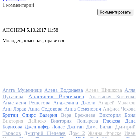
1 комментарий
Комментировать
АНОНИМ
5.10.2017 11:58
Молодец, классная, нравится
Алла
Агата Муцениеце
Алена Водонаева
Алена Шишкова
Анастасия Волочкова
Пугачева
Анастасия Костенко
Анастасия Решетова
Анджелина Джоли
Андрей Малахов
Анна Седокова
Ани Лорак
Анна Семенович
Анфиса Чехова
Виктория Боня
Бритни Спирс
Валерия
Вера Брежнева
Виктория Дайнеко
Виктория Лопырева
Глюкоза
Дана
Дмитрий
Борисова
Дженнифер Лопес
Джиган
Дима Билан
Дом 2
Тарасов
Дмитрий Шепелев
Жанна Фриске
Иван