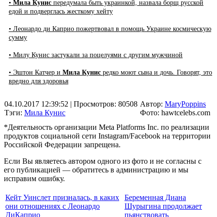
•
Мила Кунис
передумала быть украинкой, назвала борщ русской
едой и подверглась жесткому хейту
• Леонардо ди Каприо пожертвовал в помощь Украине космическую
сумму
• Милу Кунис застукали за поцелуями с другим мужчиной
• Эштон Катчер и
Мила Кунис
редко моют сына и дочь. Говорят, это
вредно для здоровья
04.10.2017 12:39:52
| Просмотров: 80508
Автор:
MaryPoppins
Тэги:
Мила Кунис
Фото: hawtcelebs.com
*Деятельность организации Meta Platforms Inc. по реализации
продуктов социальной сети Instagram/Facebook на территории
Российской Федерации запрещена.
Если Вы являетесь автором одного из фото и не согласны с
его публикацией — обратитесь в администрацию и мы
исправим ошибку.
Кейт Уинслет призналась, в каких
Беременная Диана
они отношениях с Леонардо
Шурыгина продолжает
ДиКаприо
пьянствовать