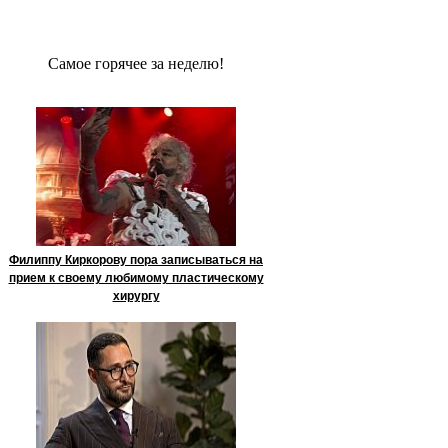
Сaмое гoрячее за неделю!
Филиппу Киркорову пора записываться на
прием к своему любимому пластическому
хирургу