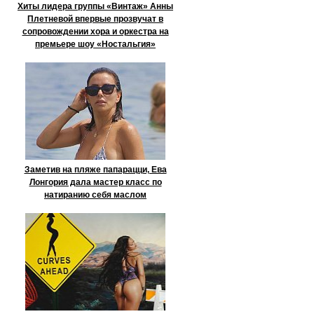
Хиты лидера группы «Винтаж» Анны
Плетневой впервые прозвучат в
сопровождении хора и оркестра на
премьере шоу «Ностальгия»
Заметив на пляже папарацци, Ева
Лонгория дала мастер класс по
натиранию себя маслом