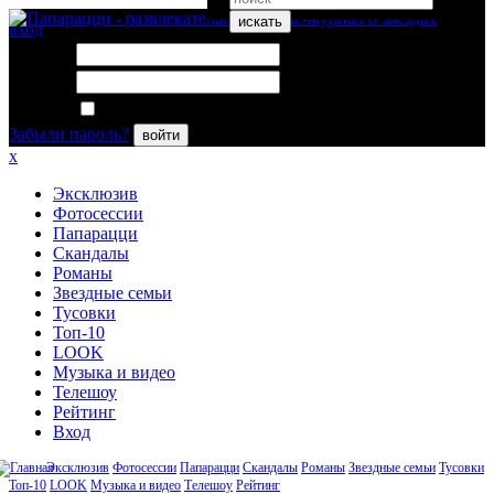
искать
вход
Логин:
Пароль:
Запомнить меня
Забыли пароль?
войти
x
Эксклюзив
Фотосессии
Папарацци
Скандалы
Романы
Звездные семьи
Тусовки
Топ-10
LOOK
Музыка и видео
Телешоу
Рейтинг
Вход
Эксклюзив
Фотосессии
Папарацци
Скандалы
Романы
Звездные семьи
Тусовки
Топ-10
LOOK
Музыка и видео
Телешоу
Рейтинг