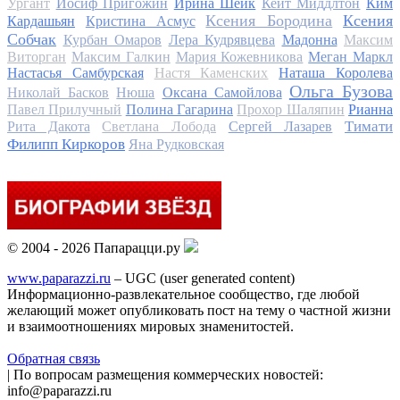
Ургант
Иосиф Пригожин
Ирина Шейк
Кейт Миддлтон
Ким
Ксения Бородина
Ксения
Кардашьян
Кристина Асмус
Собчак
Курбан Омаров
Лера Кудрявцева
Мадонна
Максим
Виторган
Максим Галкин
Мария Кожевникова
Меган Маркл
Настасья Самбурская
Настя Каменских
Наташа Королева
Ольга Бузова
Николай Басков
Нюша
Оксана Самойлова
Павел Прилучный
Полина Гагарина
Прохор Шаляпин
Рианна
Тимати
Рита Дакота
Светлана Лобода
Сергей Лазарев
Филипп Киркоров
Яна Рудковская
© 2004 - 2026 Папарацци.ру
www.paparazzi.ru
– UGC (user generated content)
Информационно-развлекательное сообщество, где любой
желающий может опубликовать пост на тему о частной жизни
и взаимоотношениях мировых знаменитостей.
Обратная связь
| По вопросам размещения коммерческих новостей:
info@paparazzi.ru