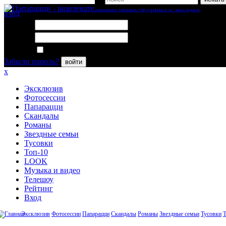
вход
Логин:
Пароль:
Запомнить меня
Забыли пароль?
войти
x
Эксклюзив
Фотосессии
Папарацци
Скандалы
Романы
Звездные семьи
Тусовки
Топ-10
LOOK
Музыка и видео
Телешоу
Рейтинг
Вход
Эксклюзив
Фотосессии
Папарацци
Скандалы
Романы
Звездные семьи
Тусовки
Т