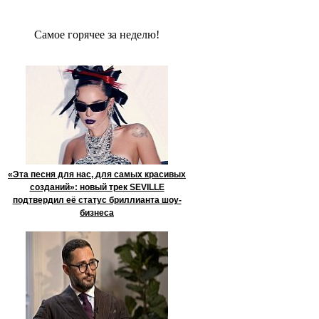
Сaмое гoрячее за неделю!
«Эта песня для нас, для самых красивых
созданий»: новый трек SEVILLE
подтвердил её статус бриллианта шоу-
бизнеса