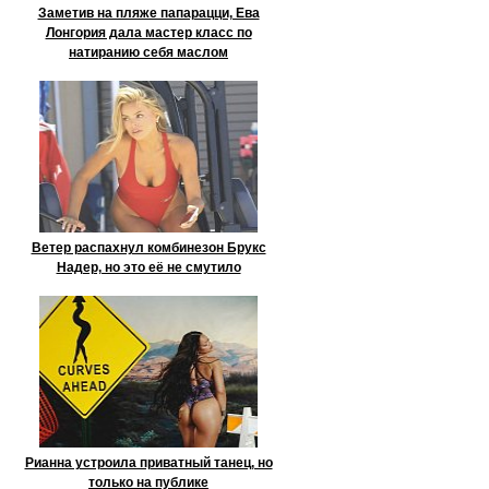
Заметив на пляже папарацци, Ева
Лонгория дала мастер класс по
натиранию себя маслом
Ветер распахнул комбинезон Брукс
Надер, но это её не смутило
Рианна устроила приватный танец, но
только на публике