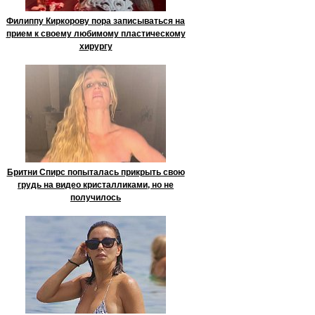
Филиппу Киркорову пора записываться на
прием к своему любимому пластическому
хирургу
Бритни Спирс попыталась прикрыть свою
грудь на видео кристалликами, но не
получилось