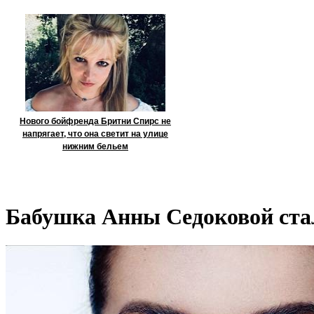
Нового бойфренда Бритни Спирс не
напрягает, что она светит на улице
нижним бельем
Бабушка Анны Седоковой ста