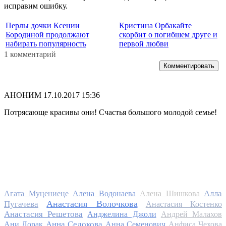
исправим ошибку.
Перлы дочки Ксении
Кристина Орбакайте
Бородиной продолжают
скорбит о погибшем друге и
набирать популярность
первой любви
1 комментарий
Комментировать
АНОНИМ
17.10.2017 15:36
Потрясающе красивы они! Счастья большого молодой семье!
Алла
Агата Муцениеце
Алена Водонаева
Алена Шишкова
Анастасия Волочкова
Пугачева
Анастасия Костенко
Анастасия Решетова
Анджелина Джоли
Андрей Малахов
Анна Седокова
Ани Лорак
Анна Семенович
Анфиса Чехова