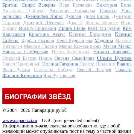
Виктория Боня
Бритни Спирс
Валерия
Вера Брежнева
Виктория Дайнеко
Виктория Лопырева
Глюкоза
Дана
Дмитрий
Борисова
Дженнифер Лопес
Джиган
Дима Билан
Дом 2
Тарасов
Дмитрий Шепелев
Жанна Фриске
Иван
Ургант
Иосиф Пригожин
Ирина Шейк
Кейт Миддлтон
Ким
Ксения Бородина
Ксения
Кардашьян
Кристина Асмус
Собчак
Курбан Омаров
Лера Кудрявцева
Мадонна
Максим
Виторган
Максим Галкин
Мария Кожевникова
Меган Маркл
Настасья Самбурская
Настя Каменских
Наташа Королева
Ольга Бузова
Николай Басков
Нюша
Оксана Самойлова
Павел Прилучный
Полина Гагарина
Прохор Шаляпин
Рианна
Тимати
Рита Дакота
Светлана Лобода
Сергей Лазарев
Филипп Киркоров
Яна Рудковская
© 2004 - 2026 Папарацци.ру
www.paparazzi.ru
– UGC (user generated content)
Информационно-развлекательное сообщество, где любой
желающий может опубликовать пост на тему о частной жизни