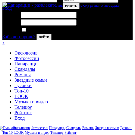
искать
вход
Логин:
Пароль:
Запомнить меня
Забыли пароль?
войти
x
Эксклюзив
Фотосессии
Папарацци
Скандалы
Романы
Звездные семьи
Тусовки
Топ-10
LOOK
Музыка и видео
Телешоу
Рейтинг
Вход
Эксклюзив
Фотосессии
Папарацци
Скандалы
Романы
Звездные семьи
Тусовки
Топ-10
LOOK
Музыка и видео
Телешоу
Рейтинг