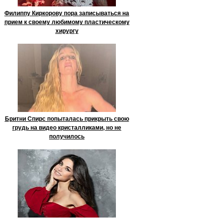
Филиппу Киркорову пора записываться на
прием к своему любимому пластическому
хирургу
Бритни Спирс попыталась прикрыть свою
грудь на видео кристалликами, но не
получилось