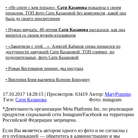
• «Не спите с кем попало»:
Сати Казанова
пожалела о своем
прошлом. ТОП фото Сати Казановой без комплексов, какой она
была до своего просветления
• Нужно мяукать: 40-летняя
Сати Казанова
рассказала, как она
мирится со своим мужем-итальянцем
• «Закончили с этой…»: Алексей Кабанов снова прошелся по
доступности замужней Сати Казановой. ТОП горячих, но
подозрительных, фото Сати Казановой
• Роман Костомаров перенес два инсульта
• Виктория Боня высмеяла Ксению Бородину
17.10.2017 14:28:15
| Просмотров: 63419
Автор:
MaryPoppins
Тэги:
Сати Казанова
Фото: instagram
*Деятельность организации Meta Platforms Inc. по реализации
продуктов социальной сети Instagram/Facebook на территории
Российской Федерации запрещена.
Если Вы являетесь автором одного из фото и не согласны с
его публикацией — обратитесь в администрацию и мы