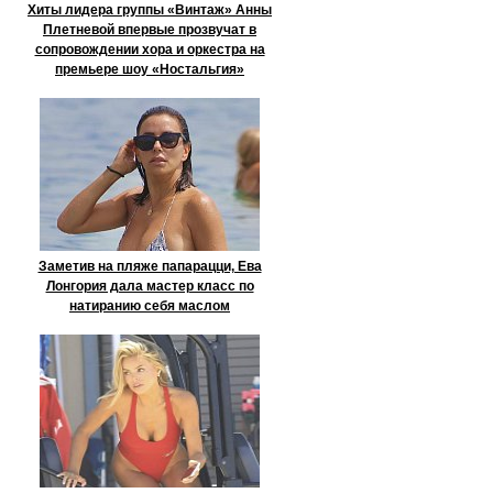
Хиты лидера группы «Винтаж» Анны
Плетневой впервые прозвучат в
сопровождении хора и оркестра на
премьере шоу «Ностальгия»
Заметив на пляже папарацци, Ева
Лонгория дала мастер класс по
натиранию себя маслом