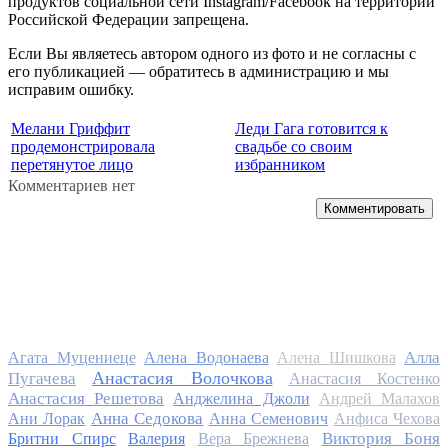
продуктов социальной сети Instagram/Facebook на территории
Российской Федерации запрещена.
Если Вы являетесь автором одного из фото и не согласны с
его публикацией — обратитесь в администрацию и мы
исправим ошибку.
Мелани Гриффит
Леди Гага готовится к
продемонстрировала
свадьбе со своим
перетянутое лицо
избранником
Комментариев нет
Комментировать
Алла
Агата Муцениеце
Алена Водонаева
Алена Шишкова
Анастасия Волочкова
Пугачева
Анастасия Костенко
Анастасия Решетова
Анджелина Джоли
Андрей Малахов
Анна Седокова
Ани Лорак
Анна Семенович
Анфиса Чехова
Виктория Боня
Бритни Спирс
Валерия
Вера Брежнева