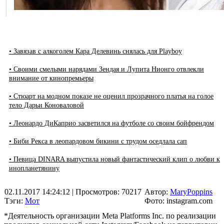
• Завязав с алкоголем Кара Делевинь снялась для Playboy
• Своими смелыми нарядами Зендая и Лупита Нионго отвлекли
внимание от кинопремьеры
• Стюарт на модном показе не оценил прозрачного платья на голое
тело Дарьи Коноваловой
• Леонардо ДиКаприо засветился на футболе со своим бойфрендом
• Биби Рекса в леопардовом бикини с трудом оседлала сап
• Певица DINARA выпустила новый фантастический клип о любви к
инопланетянину
02.11.2017 14:24:12
| Просмотров: 70217
Автор:
MaryPoppins
Тэги:
Мот
Фото: instagram.com
*Деятельность организации Meta Platforms Inc. по реализации