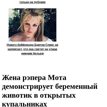
только на публике
Нового бойфренда Бритни Спирс не
напрягает, что она светит на улице
нижним бельем
Жена рэпера Мота
демонстрирует беременный
животик в открытых
купальниках