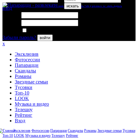
искать
вход
Логин:
Пароль:
Запомнить меня
Забыли пароль?
войти
x
Эксклюзив
Фотосессии
Папарацци
Скандалы
Романы
Звездные семьи
Тусовки
Топ-10
LOOK
Музыка и видео
Телешоу
Рейтинг
Вход
Эксклюзив
Фотосессии
Папарацци
Скандалы
Романы
Звездные семьи
Тусовки
Топ-10
LOOK
Музыка и видео
Телешоу
Рейтинг