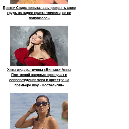
Бритни Спирс попыталась прикрыть свою
грудь на видео кристалликами, но не
получилось
Хиты лидера группы «Винтаж» Анны
Плетневой впервые прозвучат в
сопровождении хора и оркестра на
премьере шоу «Ностальгия»