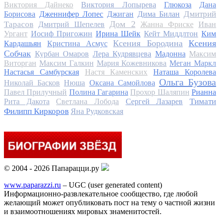
Виктория Дайнеко
Виктория Лопырева
Глюкоза
Дана
Дмитрий
Борисова
Дженнифер Лопес
Джиган
Дима Билан
Дом 2
Тарасов
Дмитрий Шепелев
Жанна Фриске
Иван
Ургант
Иосиф Пригожин
Ирина Шейк
Кейт Миддлтон
Ким
Ксения Бородина
Ксения
Кардашьян
Кристина Асмус
Собчак
Курбан Омаров
Лера Кудрявцева
Мадонна
Максим
Виторган
Максим Галкин
Мария Кожевникова
Меган Маркл
Настасья Самбурская
Настя Каменских
Наташа Королева
Ольга Бузова
Николай Басков
Нюша
Оксана Самойлова
Павел Прилучный
Полина Гагарина
Прохор Шаляпин
Рианна
Тимати
Рита Дакота
Светлана Лобода
Сергей Лазарев
Филипп Киркоров
Яна Рудковская
© 2004 - 2026 Папарацци.ру
www.paparazzi.ru
– UGC (user generated content)
Информационно-развлекательное сообщество, где любой
желающий может опубликовать пост на тему о частной жизни
и взаимоотношениях мировых знаменитостей.