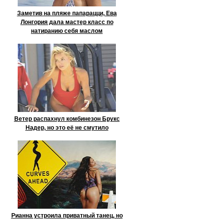
Заметив на пляже папарацци, Ева
Лонгория дала мастер класс по
натиранию себя маслом
Ветер распахнул комбинезон Брукс
Надер, но это её не смутило
Рианна устроила приватный танец, но