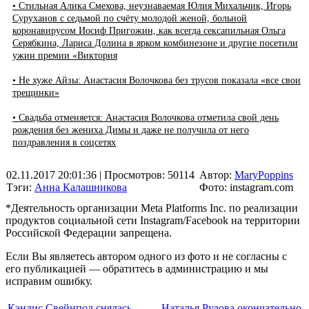
• Стильная Алика Смехова, неузнаваемая Юлия Михальчик, Игорь
Суруханов с седьмой по счёту молодой женой, больной
коронавирусом Иосиф Пригожин, как всегда сексапильная Ольга
Серябкина, Лариса Долина в ярком комбинезоне и другие посетили
ужин премии «Виктория
• Не хуже Айзы: Анастасия Волочкова без трусов показала «все свои
трещинки»
• Свадьба отменяется: Анастасия Волочкова отметила свой день
рождения без жениха Димы и даже не получила от него
поздравления в соцсетях
02.11.2017 20:01:36
| Просмотров: 50114
Автор:
MaryPoppins
Тэги:
Анна Калашникова
Фото: instagram.com
*Деятельность организации Meta Platforms Inc. по реализации
продуктов социальной сети Instagram/Facebook на территории
Российской Федерации запрещена.
Если Вы являетесь автором одного из фото и не согласны с
его публикацией — обратитесь в администрацию и мы
исправим ошибку.
Кэндис Свейнпол снялась
Наталья Рудова окончательно