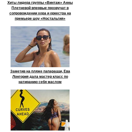
Хиты лидера группы «Винтаж» Анны
Плетневой впервые прозвучат в
сопровождении хора и оркестра на
премьере шоу «Ностальгия»
Заметив на пляже папарацци, Ева
Лонгория дала мастер класс по
натиранию себя маслом