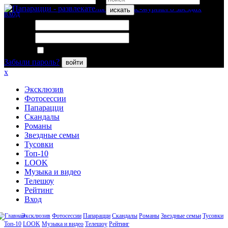
искать
вход
Логин:
Пароль:
Запомнить меня
Забыли пароль?
войти
x
Эксклюзив
Фотосессии
Папарацци
Скандалы
Романы
Звездные семьи
Тусовки
Топ-10
LOOK
Музыка и видео
Телешоу
Рейтинг
Вход
Эксклюзив
Фотосессии
Папарацци
Скандалы
Романы
Звездные семьи
Тусовки
Топ-10
LOOK
Музыка и видео
Телешоу
Рейтинг