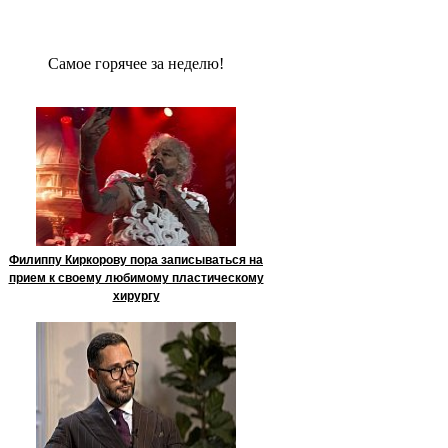
Сaмое гoрячее за неделю!
Филиппу Киркорову пора записываться на
прием к своему любимому пластическому
хирургу