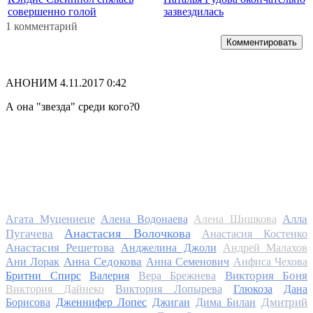
совершенно голой
зазвездилась
1 комментарий
Комментировать
АНОНИМ
4.11.2017 0:42
А она "звезда" среди кого?0
Алла
Агата Муцениеце
Алена Водонаева
Алена Шишкова
Анастасия Волочкова
Пугачева
Анастасия Костенко
Анастасия Решетова
Анджелина Джоли
Андрей Малахов
Анна Седокова
Ани Лорак
Анна Семенович
Анфиса Чехова
Виктория Боня
Бритни Спирс
Валерия
Вера Брежнева
Виктория Дайнеко
Виктория Лопырева
Глюкоза
Дана
Дмитрий
Борисова
Дженнифер Лопес
Джиган
Дима Билан