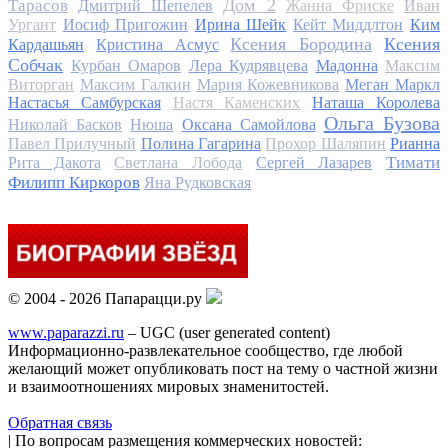
Дом 2
Тарасов
Дмитрий Шепелев
Жанна Фриске
Иван
Ургант
Иосиф Пригожин
Ирина Шейк
Кейт Миддлтон
Ким
Ксения Бородина
Ксения
Кардашьян
Кристина Асмус
Собчак
Курбан Омаров
Лера Кудрявцева
Мадонна
Максим
Виторган
Максим Галкин
Мария Кожевникова
Меган Маркл
Настасья Самбурская
Настя Каменских
Наташа Королева
Ольга Бузова
Николай Басков
Нюша
Оксана Самойлова
Павел Прилучный
Полина Гагарина
Прохор Шаляпин
Рианна
Тимати
Рита Дакота
Светлана Лобода
Сергей Лазарев
Филипп Киркоров
Яна Рудковская
© 2004 - 2026 Папарацци.ру
www.paparazzi.ru
– UGC (user generated content)
Информационно-развлекательное сообщество, где любой
желающий может опубликовать пост на тему о частной жизни
и взаимоотношениях мировых знаменитостей.
Обратная связь
| По вопросам размещения коммерческих новостей: