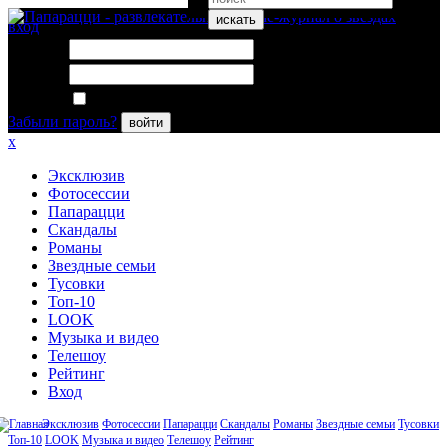
искать
вход
Логин:
Пароль:
Запомнить меня
Забыли пароль?
войти
x
Эксклюзив
Фотосессии
Папарацци
Скандалы
Романы
Звездные семьи
Тусовки
Топ-10
LOOK
Музыка и видео
Телешоу
Рейтинг
Вход
Эксклюзив
Фотосессии
Папарацци
Скандалы
Романы
Звездные семьи
Тусовки
Топ-10
LOOK
Музыка и видео
Телешоу
Рейтинг