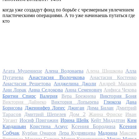
когда уже создадут фонд по борьбе с чрезмерным увлечением
пластическими операциями. А то уже начинаешь путаться где
кто
Алла
Агата Муцениеце
Алена Водонаева
Алена Шишкова
Анастасия Волочкова
Пугачева
Анастасия Костенко
Анастасия Решетова
Анджелина Джоли
Андрей Малахов
Анна Седокова
Ани Лорак
Анна Семенович
Анфиса Чехова
Виктория Боня
Бритни Спирс
Валерия
Вера Брежнева
Виктория Дайнеко
Виктория Лопырева
Глюкоза
Дана
Дмитрий
Борисова
Дженнифер Лопес
Джиган
Дима Билан
Дом 2
Тарасов
Дмитрий Шепелев
Жанна Фриске
Иван
Ургант
Иосиф Пригожин
Ирина Шейк
Кейт Миддлтон
Ким
Ксения Бородина
Ксения
Кардашьян
Кристина Асмус
Собчак
Курбан Омаров
Лера Кудрявцева
Мадонна
Максим
Виторган
Максим Галкин
Мария Кожевникова
Меган Маркл