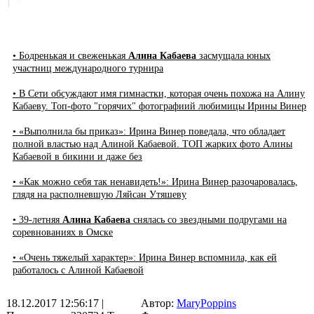
• Бодренькая и свеженькая
Алина Кабаева
засмущала юных
участниц международного турнира
• В Сети обсуждают имя гимнастки, которая очень похожа на Алину
Кабаеву. Топ-фото "горячих" фотографиий любимицы Ирины Винер
• «Выполнила бы приказ»: Ирина Винер поведала, что обладает
полной властью над Алиной Кабаевой. ТОП жарких фото Алины
Кабаевой в бикини и даже без
• «Как можно себя так ненавидеть!»: Ирина Винер разочаровалась,
глядя на располневшую Ляйсан Утяшеву
• 39-летняя
Алина Кабаева
снялась со звездными подругами на
соревнованиях в Омске
• «Очень тяжелый характер»: Ирина Винер вспомнила, как ей
работалось с Алиной Кабаевой
18.12.2017 12:56:17
|
Автор:
MaryPoppins