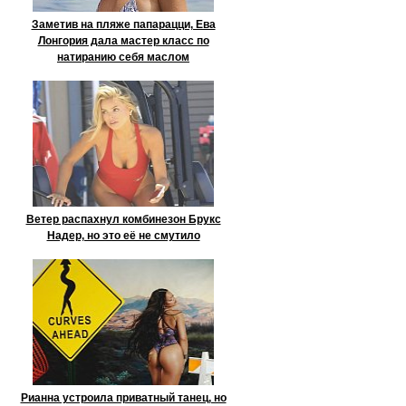
Заметив на пляже папарацци, Ева
Лонгория дала мастер класс по
натиранию себя маслом
Ветер распахнул комбинезон Брукс
Надер, но это её не смутило
Рианна устроила приватный танец, но