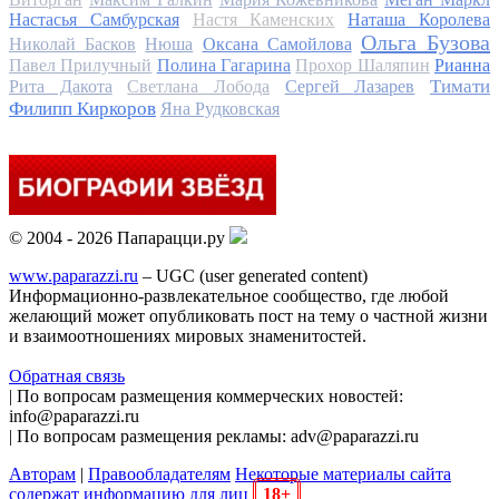
Настасья Самбурская
Настя Каменских
Наташа Королева
Ольга Бузова
Николай Басков
Нюша
Оксана Самойлова
Павел Прилучный
Полина Гагарина
Прохор Шаляпин
Рианна
Тимати
Рита Дакота
Светлана Лобода
Сергей Лазарев
Филипп Киркоров
Яна Рудковская
© 2004 - 2026 Папарацци.ру
www.paparazzi.ru
– UGC (user generated content)
Информационно-развлекательное сообщество, где любой
желающий может опубликовать пост на тему о частной жизни
и взаимоотношениях мировых знаменитостей.
Обратная связь
| По вопросам размещения коммерческих новостей:
info@paparazzi.ru
| По вопросам размещения рекламы: adv@paparazzi.ru
Авторам
|
Правообладателям
Некоторые материалы сайта
содержат информацию для лиц
18+