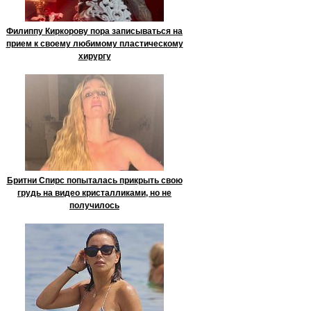
Филиппу Киркорову пора записываться на
прием к своему любимому пластическому
хирургу
Бритни Спирс попыталась прикрыть свою
грудь на видео кристалликами, но не
получилось