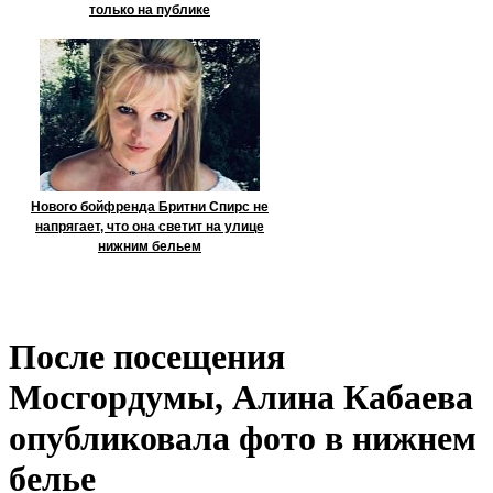
только на публике
Нового бойфренда Бритни Спирс не
напрягает, что она светит на улице
нижним бельем
После посещения
Мосгордумы, Алина Кабаева
опубликовала фото в нижнем
белье