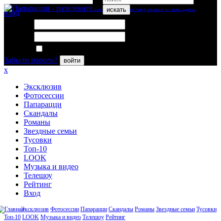
искать
вход
Логин:
Пароль:
Запомнить меня
Забыли пароль?
войти
x
Эксклюзив
Фотосессии
Папарацци
Скандалы
Романы
Звездные семьи
Тусовки
Топ-10
LOOK
Музыка и видео
Телешоу
Рейтинг
Вход
Эксклюзив
Фотосессии
Папарацци
Скандалы
Романы
Звездные семьи
Тусовки
Топ-10
LOOK
Музыка и видео
Телешоу
Рейтинг