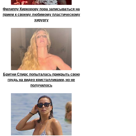
Филиппу Киркорову пора записываться на
прием к своему любимому пластическому
хирургу
Бритни Спирс попыталась прикрыть свою
грудь на видео кристалликами, но не
получилось