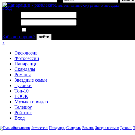
вход
Логин:
Пароль:
Запомнить меня
Забыли пароль?
войти
x
Эксклюзив
Фотосессии
Папарацци
Скандалы
Романы
Звездные семьи
Тусовки
Топ-10
LOOK
Музыка и видео
Телешоу
Рейтинг
Вход
Эксклюзив
Фотосессии
Папарацци
Скандалы
Романы
Звездные семьи
Тусовки
Т