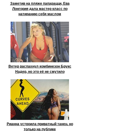
Заметив на пляже папарацци, Ева
Лонгория дала мастер класс по
натиранию себя маслом
Ветер распахнул комбинезон Брукс
Надер, но это её не смутило
Рианна устроила приватный танец, но
только на публике