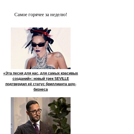
Сaмое гoрячее за неделю!
«Эта песня для нас, для самых красивых
созданий»: новый трек SEVILLE
подтвердил её статус бриллианта шоу-
бизнеса