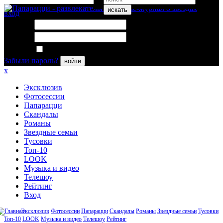
искать
вход
Логин:
Пароль:
Запомнить меня
Забыли пароль?
войти
x
Эксклюзив
Фотосессии
Папарацци
Скандалы
Романы
Звездные семьи
Тусовки
Топ-10
LOOK
Музыка и видео
Телешоу
Рейтинг
Вход
Эксклюзив
Фотосессии
Папарацци
Скандалы
Романы
Звездные семьи
Тусовки
Топ-10
LOOK
Музыка и видео
Телешоу
Рейтинг