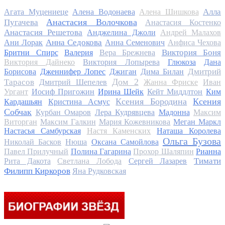
Алла
Агата Муцениеце
Алена Водонаева
Алена Шишкова
Анастасия Волочкова
Пугачева
Анастасия Костенко
Анастасия Решетова
Анджелина Джоли
Андрей Малахов
Анна Седокова
Ани Лорак
Анна Семенович
Анфиса Чехова
Виктория Боня
Бритни Спирс
Валерия
Вера Брежнева
Виктория Дайнеко
Виктория Лопырева
Глюкоза
Дана
Дмитрий
Борисова
Дженнифер Лопес
Джиган
Дима Билан
Дом 2
Тарасов
Дмитрий Шепелев
Жанна Фриске
Иван
Ургант
Иосиф Пригожин
Ирина Шейк
Кейт Миддлтон
Ким
Ксения Бородина
Ксения
Кардашьян
Кристина Асмус
Собчак
Курбан Омаров
Лера Кудрявцева
Мадонна
Максим
Виторган
Максим Галкин
Мария Кожевникова
Меган Маркл
Настасья Самбурская
Настя Каменских
Наташа Королева
Ольга Бузова
Николай Басков
Нюша
Оксана Самойлова
Павел Прилучный
Полина Гагарина
Прохор Шаляпин
Рианна
Тимати
Рита Дакота
Светлана Лобода
Сергей Лазарев
Филипп Киркоров
Яна Рудковская