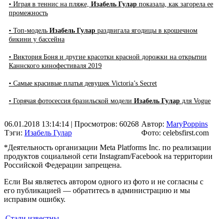
• Играя в теннис на пляже,
Изабель Гулар
показала, как загорела ее
промежность
• Топ-модель
Изабель Гулар
раздвигала ягодицы в крошечном
бикини у бассейна
• Виктория Боня и другие красотки красной дорожки на открытии
Каннского кинофестиваля 2019
• Самые красивые платья девушек Victoria’s Secret
• Горячая фотосессия бразильской модели
Изабель Гулар
для Vogue
06.01.2018 13:14:14
| Просмотров: 60268
Автор:
MaryPoppins
Тэги:
Изабель Гулар
Фото: celebsfirst.com
*Деятельность организации Meta Platforms Inc. по реализации
продуктов социальной сети Instagram/Facebook на территории
Российской Федерации запрещена.
Если Вы являетесь автором одного из фото и не согласны с
его публикацией — обратитесь в администрацию и мы
исправим ошибку.
Стали известны