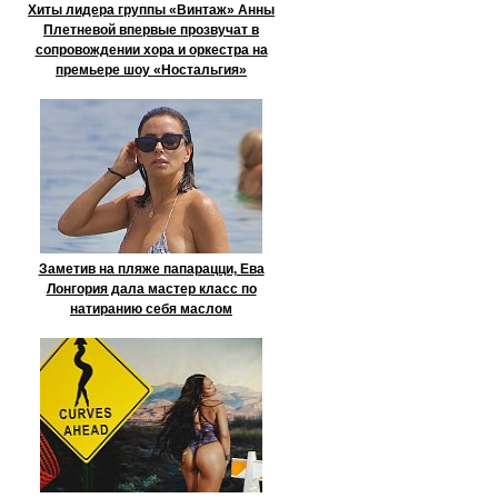
Хиты лидера группы «Винтаж» Анны
Плетневой впервые прозвучат в
сопровождении хора и оркестра на
премьере шоу «Ностальгия»
Заметив на пляже папарацци, Ева
Лонгория дала мастер класс по
натиранию себя маслом