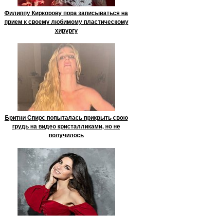
Филиппу Киркорову пора записываться на
прием к своему любимому пластическому
хирургу
Бритни Спирс попыталась прикрыть свою
грудь на видео кристалликами, но не
получилось