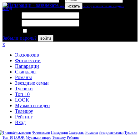
искать
вход
Логин:
Пароль:
Запомнить меня
Забыли пароль?
войти
x
Эксклюзив
Фотосессии
Папарацци
Скандалы
Романы
Звездные семьи
Тусовки
Топ-10
LOOK
Музыка и видео
Телешоу
Рейтинг
Вход
Эксклюзив
Фотосессии
Папарацци
Скандалы
Романы
Звездные семьи
Тусовки
Топ-10
LOOK
Музыка и видео
Телешоу
Рейтинг