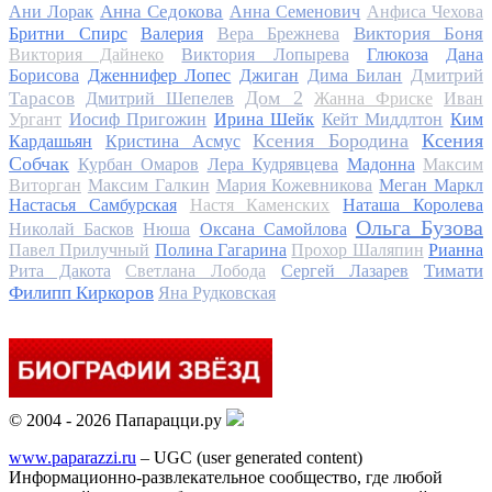
Анна Седокова
Ани Лорак
Анна Семенович
Анфиса Чехова
Виктория Боня
Бритни Спирс
Валерия
Вера Брежнева
Виктория Дайнеко
Виктория Лопырева
Глюкоза
Дана
Дмитрий
Борисова
Дженнифер Лопес
Джиган
Дима Билан
Дом 2
Тарасов
Дмитрий Шепелев
Жанна Фриске
Иван
Ургант
Иосиф Пригожин
Ирина Шейк
Кейт Миддлтон
Ким
Ксения Бородина
Ксения
Кардашьян
Кристина Асмус
Собчак
Курбан Омаров
Лера Кудрявцева
Мадонна
Максим
Виторган
Максим Галкин
Мария Кожевникова
Меган Маркл
Настасья Самбурская
Настя Каменских
Наташа Королева
Ольга Бузова
Николай Басков
Нюша
Оксана Самойлова
Павел Прилучный
Полина Гагарина
Прохор Шаляпин
Рианна
Тимати
Рита Дакота
Светлана Лобода
Сергей Лазарев
Филипп Киркоров
Яна Рудковская
© 2004 - 2026 Папарацци.ру
www.paparazzi.ru
– UGC (user generated content)
Информационно-развлекательное сообщество, где любой