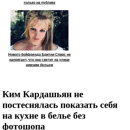
только на публике
Нового бойфренда Бритни Спирс не
напрягает, что она светит на улице
нижним бельем
Ким Кардашьян не
постеснялась показать себя
на кухне в белье без
фотошопа