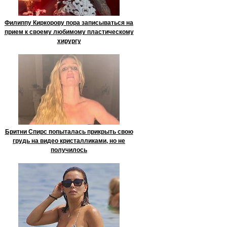
Филиппу Киркорову пора записываться на
прием к своему любимому пластическому
хирургу
Бритни Спирс попыталась прикрыть свою
грудь на видео кристалликами, но не
получилось