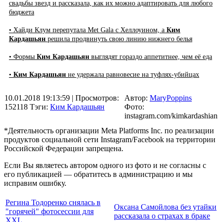
свадьбы звезд и рассказала, как их можно адаптировать для любого
бюджета
• Хайди Клум перепутала Met Gala с Хеллоуином, а
Ким
Кардашьян
решила продвинуть свою линию нижнего белья
• Формы
Ким Кардашьян
выглядят гораздо аппетитнее, чем её еда
•
Ким Кардашьян
не удержала равновесие на туфлях-убийцах
10.01.2018 19:13:59
| Просмотров:
Автор:
MaryPoppins
152118
Тэги:
Ким Кардашьян
Фото:
instagram.com/kimkardashian
*Деятельность организации Meta Platforms Inc. по реализации
продуктов социальной сети Instagram/Facebook на территории
Российской Федерации запрещена.
Если Вы являетесь автором одного из фото и не согласны с
его публикацией — обратитесь в администрацию и мы
исправим ошибку.
Регина Тодоренко снялась в
Оксана Самойлова без утайки
"горячей" фотосессии для
рассказала о страхах в браке
XXL