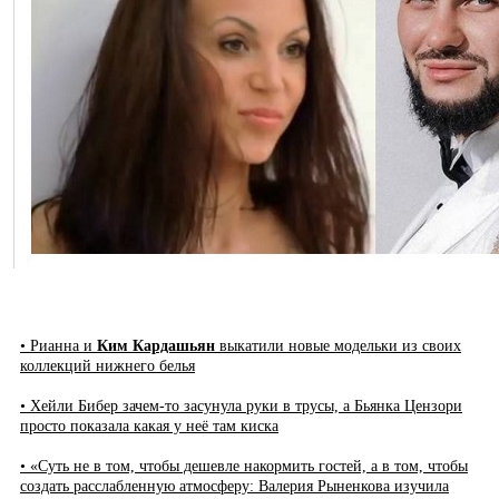
• Рианна и
Ким Кардашьян
выкатили новые модельки из своих
коллекций нижнего белья
• Хейли Бибер зачем-то засунула руки в трусы, а Бьянка Цензори
просто показала какая у неё там киска
• «Суть не в том, чтобы дешевле накормить гостей, а в том, чтобы
создать расслабленную атмосферу: Валерия Рыненкова изучила