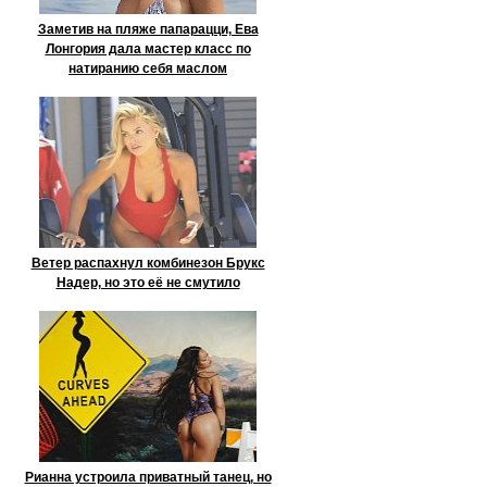
Заметив на пляже папарацци, Ева
Лонгория дала мастер класс по
натиранию себя маслом
Ветер распахнул комбинезон Брукс
Надер, но это её не смутило
Рианна устроила приватный танец, но