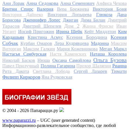
Анна Седокова
Ани Лорак
Анна Семенович
Анфиса Чехова
Виктория Боня
Бритни Спирс
Валерия
Вера Брежнева
Виктория Дайнеко
Виктория Лопырева
Глюкоза
Дана
Дмитрий
Борисова
Дженнифер Лопес
Джиган
Дима Билан
Дом 2
Тарасов
Дмитрий Шепелев
Жанна Фриске
Иван
Ургант
Иосиф Пригожин
Ирина Шейк
Кейт Миддлтон
Ким
Ксения Бородина
Ксения
Кардашьян
Кристина Асмус
Собчак
Курбан Омаров
Лера Кудрявцева
Мадонна
Максим
Виторган
Максим Галкин
Мария Кожевникова
Меган Маркл
Настасья Самбурская
Настя Каменских
Наташа Королева
Ольга Бузова
Николай Басков
Нюша
Оксана Самойлова
Павел Прилучный
Полина Гагарина
Прохор Шаляпин
Рианна
Тимати
Рита Дакота
Светлана Лобода
Сергей Лазарев
Филипп Киркоров
Яна Рудковская
© 2004 - 2026 Папарацци.ру
www.paparazzi.ru
– UGC (user generated content)
Информационно-развлекательное сообщество, где любой