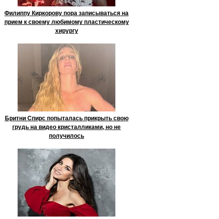
Филиппу Киркорову пора записываться на
прием к своему любимому пластическому
хирургу
Бритни Спирс попыталась прикрыть свою
грудь на видео кристалликами, но не
получилось