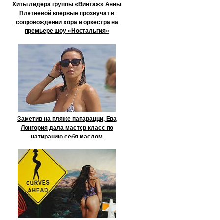
Хиты лидера группы «Винтаж» Анны
Плетневой впервые прозвучат в
сопровождении хора и оркестра на
премьере шоу «Ностальгия»
Заметив на пляже папарацци, Ева
Лонгория дала мастер класс по
натиранию себя маслом