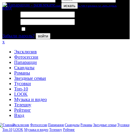
искать
вход
Логин:
Пароль:
Запомнить меня
Забыли пароль?
войти
x
Эксклюзив
Фотосессии
Папарацци
Скандалы
Романы
Звездные семьи
Тусовки
Топ-10
LOOK
Музыка и видео
Телешоу
Рейтинг
Вход
Эксклюзив
Фотосессии
Папарацци
Скандалы
Романы
Звездные семьи
Тусовки
Топ-10
LOOK
Музыка и видео
Телешоу
Рейтинг