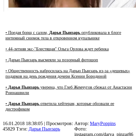
• Поедая борщ с салом,
Дарья Пынзарь
опубликовала в блоге
интимный снимок тела в откровенном купальнике
• 44-летняя экс-"Блестящая" Ольга Орлова ждет ребенка
• Дарью Пынзарь высмеяли за позорный фотошоп
• Общественность набросилась на Дарью Пынзарь из-за «дешевых»
подарков на день рождения дочери Ксении Бородиной
•
Дарья Пынзарь
уверена, что Глеб Жемчугов сбежал от Анастасии
Роинашвили
•
Дарья Пынзарь
ответила хейтерам, которые обозвали ее
дистрофиком
16.01.2018 18:38:05
| Просмотров:
Автор:
MaryPoppins
45829
Тэги:
Дарья Пынзарь
Фото:
instagram.com/darya_pinzar86