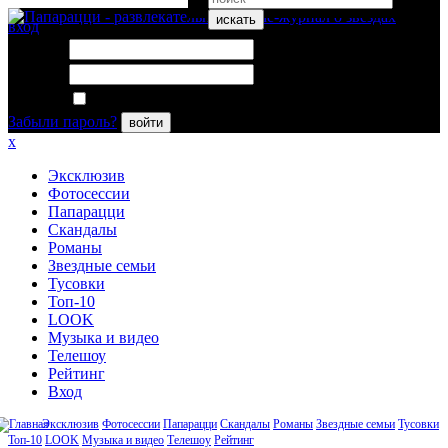
искать
вход
Логин:
Пароль:
Запомнить меня
Забыли пароль?
войти
x
Эксклюзив
Фотосессии
Папарацци
Скандалы
Романы
Звездные семьи
Тусовки
Топ-10
LOOK
Музыка и видео
Телешоу
Рейтинг
Вход
Эксклюзив
Фотосессии
Папарацци
Скандалы
Романы
Звездные семьи
Тусовки
Топ-10
LOOK
Музыка и видео
Телешоу
Рейтинг