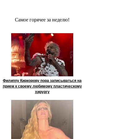
Сaмое гoрячее за неделю!
Филиппу Киркорову пора записываться на
прием к своему любимому пластическому
хирургу