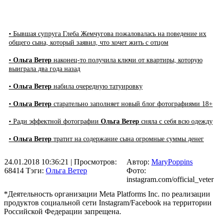
• Бывшая супруга Глеба Жемчугова пожаловалась на поведение их
общего сына, который заявил, что хочет жить с отцом
•
Ольга Ветер
наконец-то получила ключи от квартиры, которую
выиграла два года назад
•
Ольга Ветер
набила очередную татуировку
•
Ольга Ветер
старательно заполняет новый блог фотографиями 18+
• Ради эффектной фотографии
Ольга Ветер
сняла с себя всю одежду
•
Ольга Ветер
тратит на содержание сына огромные суммы денег
24.01.2018 10:36:21
| Просмотров:
Автор:
MaryPoppins
68414
Тэги:
Ольга Ветер
Фото:
instagram.com/official_veter
*Деятельность организации Meta Platforms Inc. по реализации
продуктов социальной сети Instagram/Facebook на территории
Российской Федерации запрещена.