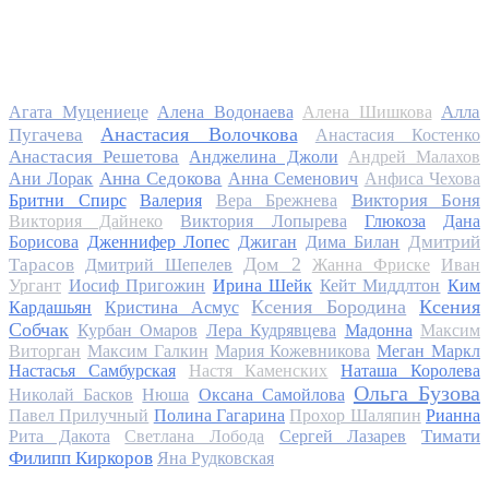
Алла
Агата Муцениеце
Алена Водонаева
Алена Шишкова
Анастасия Волочкова
Пугачева
Анастасия Костенко
Анастасия Решетова
Анджелина Джоли
Андрей Малахов
Анна Седокова
Ани Лорак
Анна Семенович
Анфиса Чехова
Виктория Боня
Бритни Спирс
Валерия
Вера Брежнева
Виктория Дайнеко
Виктория Лопырева
Глюкоза
Дана
Дмитрий
Борисова
Дженнифер Лопес
Джиган
Дима Билан
Дом 2
Тарасов
Дмитрий Шепелев
Жанна Фриске
Иван
Ургант
Иосиф Пригожин
Ирина Шейк
Кейт Миддлтон
Ким
Ксения Бородина
Ксения
Кардашьян
Кристина Асмус
Собчак
Курбан Омаров
Лера Кудрявцева
Мадонна
Максим
Виторган
Максим Галкин
Мария Кожевникова
Меган Маркл
Настасья Самбурская
Настя Каменских
Наташа Королева
Ольга Бузова
Николай Басков
Нюша
Оксана Самойлова
Павел Прилучный
Полина Гагарина
Прохор Шаляпин
Рианна
Тимати
Рита Дакота
Светлана Лобода
Сергей Лазарев
Филипп Киркоров
Яна Рудковская