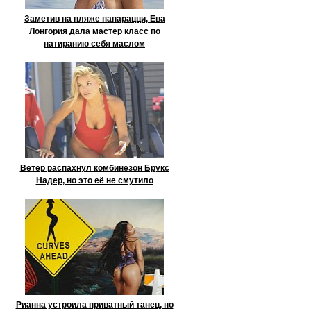
Заметив на пляже папарацци, Ева
Лонгория дала мастер класс по
натиранию себя маслом
Ветер распахнул комбинезон Брукс
Надер, но это её не смутило
Рианна устроила приватный танец, но