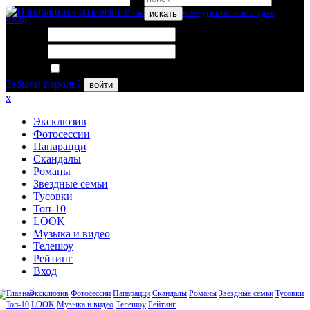
искать
вход
Логин:
Пароль:
Запомнить меня
Забыли пароль?
войти
x
Эксклюзив
Фотосессии
Папарацци
Скандалы
Романы
Звездные семьи
Тусовки
Топ-10
LOOK
Музыка и видео
Телешоу
Рейтинг
Вход
Эксклюзив
Фотосессии
Папарацци
Скандалы
Романы
Звездные семьи
Тусовки
Топ-10
LOOK
Музыка и видео
Телешоу
Рейтинг