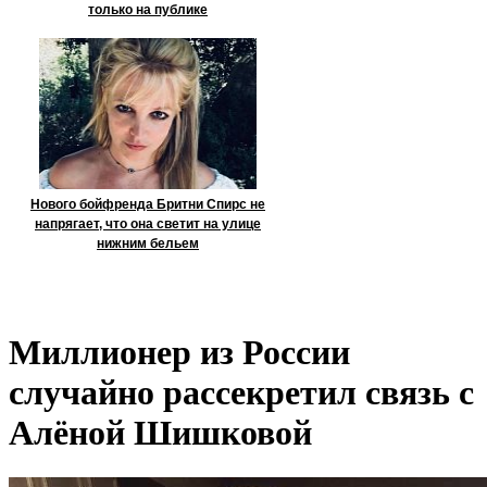
только на публике
Нового бойфренда Бритни Спирс не
напрягает, что она светит на улице
нижним бельем
Миллионер из России
случайно рассекретил связь с
Алёной Шишковой