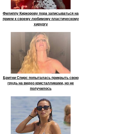
Филиппу Киркорову пора записываться на
прием к своему любимому пластическому
хирургу
Бритни Спирс попыталась прикрыть свою
грудь на видео кристалликами, но не
получилось