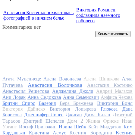
Виктория Романец
Анастасия Костенко похвасталась
соблазнила наёмного
фотографией в нижнем белье
рабочего
Комментариев нет
Комментировать
Алла
Агата Муцениеце
Алена Водонаева
Алена Шишкова
Анастасия Волочкова
Пугачева
Анастасия Костенко
Анастасия Решетова
Анджелина Джоли
Андрей Малахов
Анна Седокова
Ани Лорак
Анна Семенович
Анфиса Чехова
Виктория Боня
Бритни Спирс
Валерия
Вера Брежнева
Виктория Дайнеко
Виктория Лопырева
Глюкоза
Дана
Дмитрий
Борисова
Дженнифер Лопес
Джиган
Дима Билан
Дом 2
Тарасов
Дмитрий Шепелев
Жанна Фриске
Иван
Ургант
Иосиф Пригожин
Ирина Шейк
Кейт Миддлтон
Ким
Ксения Бородина
Ксения
Кардашьян
Кристина Асмус