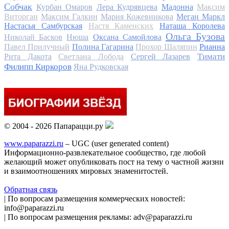
Собчак
Курбан Омаров
Лера Кудрявцева
Мадонна
Максим
Виторган
Максим Галкин
Мария Кожевникова
Меган Маркл
Настасья Самбурская
Настя Каменских
Наташа Королева
Ольга Бузова
Николай Басков
Нюша
Оксана Самойлова
Павел Прилучный
Полина Гагарина
Прохор Шаляпин
Рианна
Тимати
Рита Дакота
Светлана Лобода
Сергей Лазарев
Филипп Киркоров
Яна Рудковская
© 2004 - 2026 Папарацци.ру
www.paparazzi.ru
– UGC (user generated content)
Информационно-развлекательное сообщество, где любой
желающий может опубликовать пост на тему о частной жизни
и взаимоотношениях мировых знаменитостей.
Обратная связь
| По вопросам размещения коммерческих новостей:
info@paparazzi.ru
| По вопросам размещения рекламы: adv@paparazzi.ru