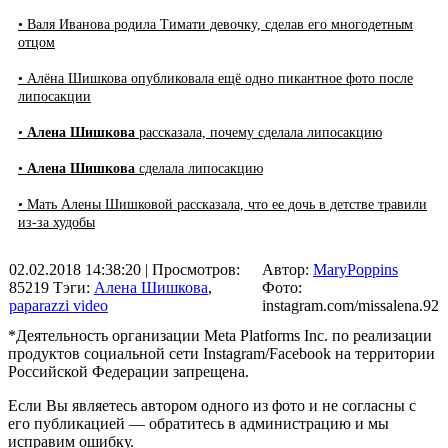
• Валя Иванова родила Тимати девочку, сделав его многодетным
отцом
• Алёна Шишкова опубликовала ещё одно пикантное фото после
липосакции
•
Алена Шишкова
рассказала, почему сделала липосакцию
•
Алена Шишкова
сделала липосакцию
• Мать Алены Шишковой рассказала, что ее дочь в детстве травили
из-за худобы
02.02.2018 14:38:20
| Просмотров:
Автор:
MaryPoppins
85219
Тэги:
Алена Шишкова
,
Фото:
paparazzi video
instagram.com/missalena.92
*Деятельность организации Meta Platforms Inc. по реализации
продуктов социальной сети Instagram/Facebook на территории
Российской Федерации запрещена.
Если Вы являетесь автором одного из фото и не согласны с
его публикацией — обратитесь в администрацию и мы
исправим ошибку.