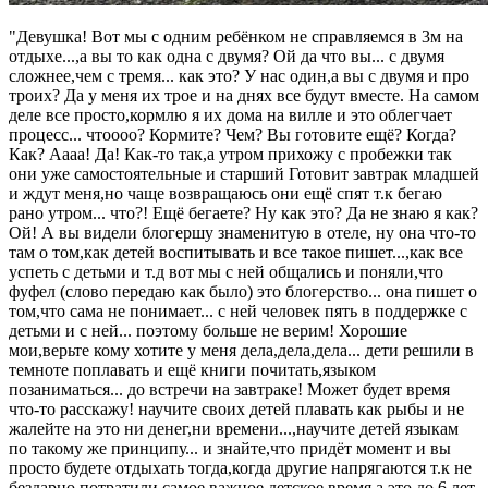
"Девушка! Вот мы с одним ребёнком не справляемся в 3м на
отдыхе...,а вы то как одна с двумя? Ой да что вы... с двумя
сложнее,чем с тремя... как это? У нас один,а вы с двумя и про
троих? Да у меня их трое и на днях все будут вместе. На самом
деле все просто,кормлю я их дома на вилле и это облегчает
процесс... чтоооо? Кормите? Чем? Вы готовите ещё? Когда?
Как? Аааа! Да! Как-то так,а утром прихожу с пробежки так
они уже самостоятельные и старший Готовит завтрак младшей
и ждут меня,но чаще возвращаюсь они ещё спят т.к бегаю
рано утром... что?! Ещё бегаете? Ну как это? Да не знаю я как?
Ой! А вы видели блогершу знаменитую в отеле, ну она что-то
там о том,как детей воспитывать и все такое пишет...,как все
успеть с детьми и т.д вот мы с ней общались и поняли,что
фуфел (слово передаю как было) это блогерство... она пишет о
том,что сама не понимает... с ней человек пять в поддержке с
детьми и с ней... поэтому больше не верим! Хорошие
мои,верьте кому хотите у меня дела,дела,дела... дети решили в
темноте поплавать и ещё книги почитать,языком
позаниматься... до встречи на завтраке! Может будет время
что-то расскажу! научите своих детей плавать как рыбы и не
жалейте на это ни денег,ни времени...,научите детей языкам
по такому же принципу... и знайте,что придёт момент и вы
просто будете отдыхать тогда,когда другие напрягаются т.к не
бездарно потратили самое важное детское время,а это до 6 лет