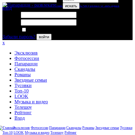
искать
вход
Логин:
Пароль:
Запомнить меня
Забыли пароль?
войти
x
Эксклюзив
Фотосессии
Папарацци
Скандалы
Романы
Звездные семьи
Тусовки
Топ-10
LOOK
Музыка и видео
Телешоу
Рейтинг
Вход
Эксклюзив
Фотосессии
Папарацци
Скандалы
Романы
Звездные семьи
Тусовки
Топ-10
LOOK
Музыка и видео
Телешоу
Рейтинг