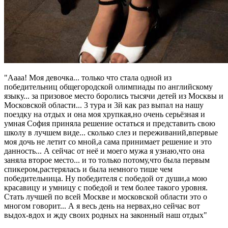
"Аааа! Моя девочка... только что стала одной из
победительниц общегородской олимпиады по английскому
языку... за призовое место боролись тысячи детей из Москвы и
Московской области... 3 тура и 3й как раз выпал на нашу
поездку на отдых и она моя хрупкая,но очень серьёзная и
умная София приняла решение остаться и представить свою
школу в лучшем виде... сколько слез и переживаний,впервые
моя дочь не летит со мной,а сама принимает решение и это
данность... А сейчас от неё и моего мужа я узнаю,что она
заняла второе место... и то только потому,что была первым
спикером,растерялась и была немного тише чем
победительница. Ну победителя с победой от души,а мою
красавицу и умницу с победой и тем более такого уровня.
Стать лучшей по всей Москве и московской области это о
многом говорит... А я весь день на нервах,но сейчас вот
выдох-вдох и жду своих родных на законный наш отдых"