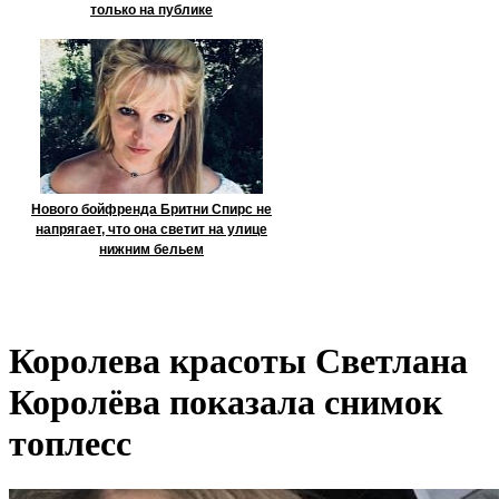
только на публике
Нового бойфренда Бритни Спирс не
напрягает, что она светит на улице
нижним бельем
Королева красоты Светлана
Королёва показала снимок
топлесс