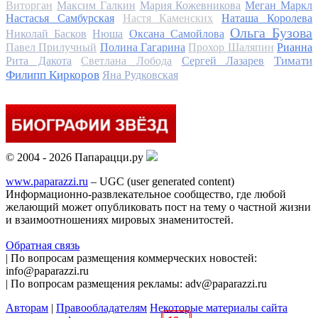
Виторган
Максим Галкин
Мария Кожевникова
Меган Маркл
Настасья Самбурская
Настя Каменских
Наташа Королева
Ольга Бузова
Николай Басков
Нюша
Оксана Самойлова
Павел Прилучный
Полина Гагарина
Прохор Шаляпин
Рианна
Тимати
Рита Дакота
Светлана Лобода
Сергей Лазарев
Филипп Киркоров
Яна Рудковская
© 2004 - 2026 Папарацци.ру
www.paparazzi.ru
– UGC (user generated content)
Информационно-развлекательное сообщество, где любой
желающий может опубликовать пост на тему о частной жизни
и взаимоотношениях мировых знаменитостей.
Обратная связь
| По вопросам размещения коммерческих новостей:
info@paparazzi.ru
| По вопросам размещения рекламы: adv@paparazzi.ru
Авторам
|
Правообладателям
Некоторые материалы сайта