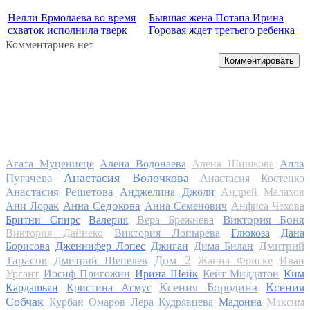
Нелли Ермолаева во время
Бывшая жена Потапа Ирина
схваток исполнила тверк
Горовая ждет третьего ребенка
Комментариев нет
Комментировать
Алла
Агата Муцениеце
Алена Водонаева
Алена Шишкова
Анастасия Волочкова
Пугачева
Анастасия Костенко
Анастасия Решетова
Анджелина Джоли
Андрей Малахов
Анна Седокова
Ани Лорак
Анна Семенович
Анфиса Чехова
Виктория Боня
Бритни Спирс
Валерия
Вера Брежнева
Виктория Дайнеко
Виктория Лопырева
Глюкоза
Дана
Дмитрий
Борисова
Дженнифер Лопес
Джиган
Дима Билан
Дом 2
Тарасов
Дмитрий Шепелев
Жанна Фриске
Иван
Ургант
Иосиф Пригожин
Ирина Шейк
Кейт Миддлтон
Ким
Ксения Бородина
Ксения
Кардашьян
Кристина Асмус
Собчак
Курбан Омаров
Лера Кудрявцева
Мадонна
Максим