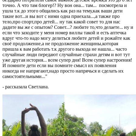
точно. А что там блогер!? Ну вон она... там... посмотрела и
ушла т.к до этого общались как раз на тему,как ваши дети
такие вот...и вы вот с ними одна приехала...,а также про
тело,про спорт,про детей... ну так какой совет то для нас
дадите вы же с опытом? Совет...? любите то,что делаете... ну и
если что заходите у меня номер виллы такой и есть аптечка
вдруг что-то надо могу делиться любите детей и рожайте как
своё продолжение,а не продолжение женщины,которая
пришла к вам работать т.к другого выхода не нашла... часто
случайные люди передают случайные страхи детям и вот тут
уже другая история... всем супер дня! Всем супер настроения!
И помните дети если вы помните смысл их появления
никогда не напрягают,надо просто напрячься и сделать их
самостоятельными..."
- рассказала Светлана.