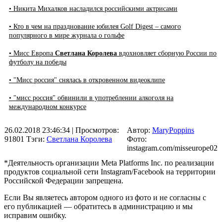
• Никита Михалков насладился российскими актрисами
• Кто в чем на празднование юбилея Golf Digest – самого
популярного в мире журнала о гольфе
• Мисс Европа
Светлана Королева
вдохновляет сборную России по
футболу на победы
• "Мисс россия" снялась в откровенном видеоклипе
• "мисс россия" обвинили в употреблении алкоголя на
международном конкурсе
26.02.2018 23:46:34
| Просмотров:
Автор:
MaryPoppins
91801
Тэги:
Светлана Королева
Фото:
instagram.com/misseurope02
*Деятельность организации Meta Platforms Inc. по реализации
продуктов социальной сети Instagram/Facebook на территории
Российской Федерации запрещена.
Если Вы являетесь автором одного из фото и не согласны с
его публикацией — обратитесь в администрацию и мы
исправим ошибку.