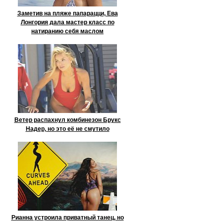
Заметив на пляже папарацци, Ева
Лонгория дала мастер класс по
натиранию себя маслом
Ветер распахнул комбинезон Брукс
Надер, но это её не смутило
Рианна устроила приватный танец, но