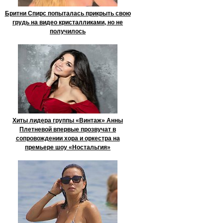
Бритни Спирс попыталась прикрыть свою
грудь на видео кристалликами, но не
получилось
Хиты лидера группы «Винтаж» Анны
Плетневой впервые прозвучат в
сопровождении хора и оркестра на
премьере шоу «Ностальгия»