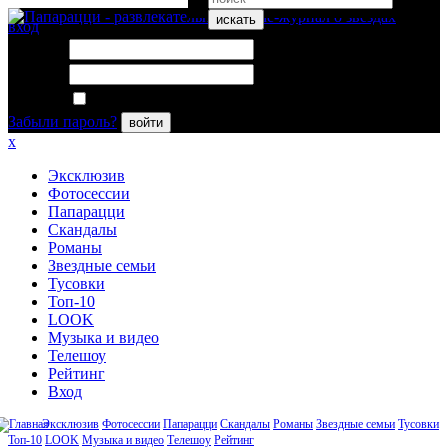
искать
вход
Логин:
Пароль:
Запомнить меня
Забыли пароль?
войти
x
Эксклюзив
Фотосессии
Папарацци
Скандалы
Романы
Звездные семьи
Тусовки
Топ-10
LOOK
Музыка и видео
Телешоу
Рейтинг
Вход
Эксклюзив
Фотосессии
Папарацци
Скандалы
Романы
Звездные семьи
Тусовки
Топ-10
LOOK
Музыка и видео
Телешоу
Рейтинг