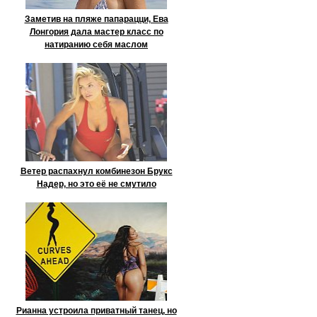
Заметив на пляже папарацци, Ева
Лонгория дала мастер класс по
натиранию себя маслом
Ветер распахнул комбинезон Брукс
Надер, но это её не смутило
Рианна устроила приватный танец, но