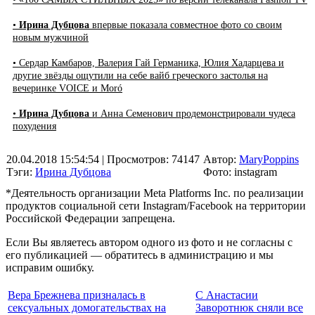
•
Ирина Дубцова
впервые показала совместное фото со своим
новым мужчиной
• Сердар Камбаров, Валерия Гай Германика, Юлия Хадарцева и
другие звёзды ощутили на себе вайб греческого застолья на
вечеринке VOICE и Moró
•
Ирина Дубцова
и Анна Семенович продемонстрировали чудеса
похудения
20.04.2018 15:54:54
| Просмотров: 74147
Автор:
MaryPoppins
Тэги:
Ирина Дубцова
Фото: instagram
*Деятельность организации Meta Platforms Inc. по реализации
продуктов социальной сети Instagram/Facebook на территории
Российской Федерации запрещена.
Если Вы являетесь автором одного из фото и не согласны с
его публикацией — обратитесь в администрацию и мы
исправим ошибку.
Вера Брежнева призналась в
С Анастасии
сексуальных домогательствах на
Заворотнюк сняли все