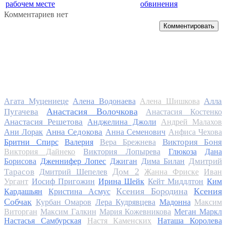
рабочем месте
обвинения
Комментариев нет
Комментировать
Алла
Агата Муцениеце
Алена Водонаева
Алена Шишкова
Анастасия Волочкова
Пугачева
Анастасия Костенко
Анастасия Решетова
Анджелина Джоли
Андрей Малахов
Анна Седокова
Ани Лорак
Анна Семенович
Анфиса Чехова
Виктория Боня
Бритни Спирс
Валерия
Вера Брежнева
Виктория Дайнеко
Виктория Лопырева
Глюкоза
Дана
Дмитрий
Борисова
Дженнифер Лопес
Джиган
Дима Билан
Дом 2
Тарасов
Дмитрий Шепелев
Жанна Фриске
Иван
Ургант
Иосиф Пригожин
Ирина Шейк
Кейт Миддлтон
Ким
Ксения Бородина
Ксения
Кардашьян
Кристина Асмус
Собчак
Курбан Омаров
Лера Кудрявцева
Мадонна
Максим
Виторган
Максим Галкин
Мария Кожевникова
Меган Маркл
Настасья Самбурская
Настя Каменских
Наташа Королева