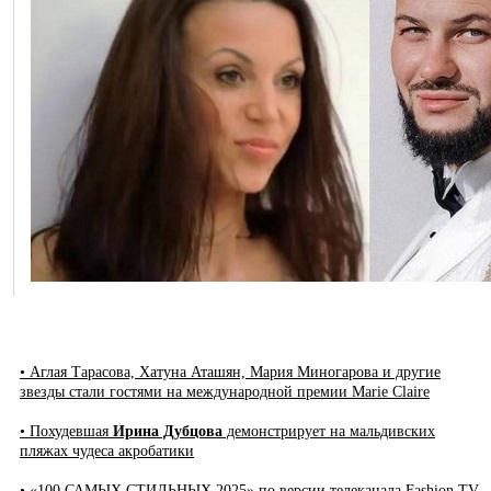
• Аглая Тарасова, Хатуна Аташян, Мария Миногарова и другие
звезды стали гостями на международной премии Marie Claire
• Похудевшая
Ирина Дубцова
демонстрирует на мальдивских
пляжах чудеса акробатики
• «100 САМЫХ СТИЛЬНЫХ 2025» по версии телеканала Fashion TV