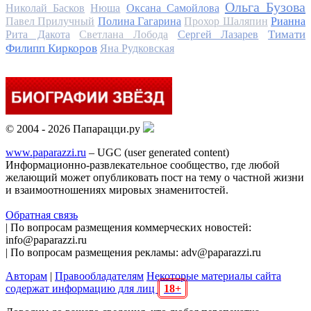
Ольга Бузова
Николай Басков
Нюша
Оксана Самойлова
Павел Прилучный
Полина Гагарина
Прохор Шаляпин
Рианна
Тимати
Рита Дакота
Светлана Лобода
Сергей Лазарев
Филипп Киркоров
Яна Рудковская
© 2004 - 2026 Папарацци.ру
www.paparazzi.ru
– UGC (user generated content)
Информационно-развлекательное сообщество, где любой
желающий может опубликовать пост на тему о частной жизни
и взаимоотношениях мировых знаменитостей.
Обратная связь
| По вопросам размещения коммерческих новостей:
info@paparazzi.ru
| По вопросам размещения рекламы: adv@paparazzi.ru
Авторам
|
Правообладателям
Некоторые материалы сайта
содержат информацию для лиц
18+