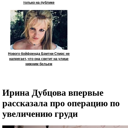
только на публике
Нового бойфренда Бритни Спирс не
напрягает, что она светит на улице
нижним бельем
Ирина Дубцова впервые
рассказала про операцию по
увеличению груди