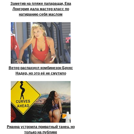
Заметив на пляже папарацци, Ева
Лонгория дала мастер класс по
натиранию себя маслом
Ветер распахнул комбинезон Брукс
Надер, но это её не смутило
Рианна устроила приватный танец, но
только на публике