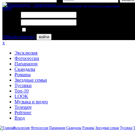
вход
Логин:
Пароль:
Запомнить меня
Забыли пароль?
войти
x
Эксклюзив
Фотосессии
Папарацци
Скандалы
Романы
Звездные семьи
Тусовки
Топ-10
LOOK
Музыка и видео
Телешоу
Рейтинг
Вход
Эксклюзив
Фотосессии
Папарацци
Скандалы
Романы
Звездные семьи
Тусовки
Т