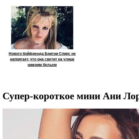
Нового бойфренда Бритни Спирс не
напрягает, что она светит на улице
нижним бельем
Супер-короткое мини Ани Лор