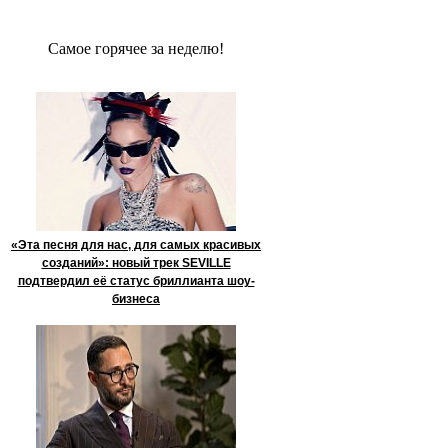
Сaмое гoрячее за неделю!
«Эта песня для нас, для самых красивых
созданий»: новый трек SEVILLE
подтвердил её статус бриллианта шоу-
бизнеса